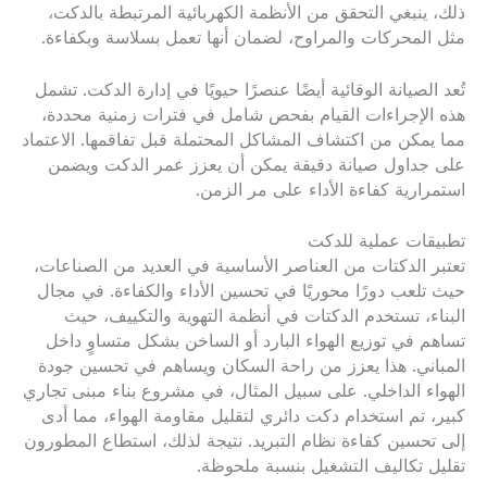
ذلك، ينبغي التحقق من الأنظمة الكهربائية المرتبطة بالدكت،
مثل المحركات والمراوح، لضمان أنها تعمل بسلاسة وبكفاءة.
تُعد الصيانة الوقائية أيضًا عنصرًا حيويًا في إدارة الدكت. تشمل
هذه الإجراءات القيام بفحص شامل في فترات زمنية محددة،
مما يمكن من اكتشاف المشاكل المحتملة قبل تفاقمها. الاعتماد
على جداول صيانة دقيقة يمكن أن يعزز عمر الدكت ويضمن
استمرارية كفاءة الأداء على مر الزمن.
تطبيقات عملية للدكت
تعتبر الدكتات من العناصر الأساسية في العديد من الصناعات،
حيث تلعب دورًا محوريًا في تحسين الأداء والكفاءة. في مجال
البناء، تستخدم الدكتات في أنظمة التهوية والتكييف، حيث
تساهم في توزيع الهواء البارد أو الساخن بشكل متساوٍ داخل
المباني. هذا يعزز من راحة السكان ويساهم في تحسين جودة
الهواء الداخلي. على سبيل المثال، في مشروع بناء مبنى تجاري
كبير، تم استخدام دكت دائري لتقليل مقاومة الهواء، مما أدى
إلى تحسين كفاءة نظام التبريد. نتيجة لذلك، استطاع المطورون
تقليل تكاليف التشغيل بنسبة ملحوظة.