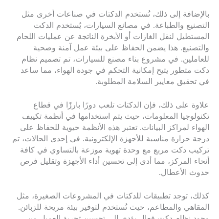
بالإضافة إلى ذلك، تُستخدم الدكتات في صناعات أخرى مثل
التصنيع والطباعة. في مصانع السيارات، يُستخدم الدكت
المستطيل لنقل الغازات أو الأبخرة الناتجة عن عمليات اللحام
والتصنيع. هذا يضمن الحفاظ على بيئة عمل آمنة وصحية
للعاملين. في مشروع بناء مصنع للسيارات، تم تصميم نظام
دكت متطور يتيح إمكانية التحكم في جودة الهواء، مما ساعد
في تحقيق معايير السلامة المطلوبة.
علاوة على ذلك، فإن الدكتات تلعب دورًا بارزًا في قطاع
تكنولوجيا المعلومات، حيث يتم استخدامها في أنظمة تكييف
الهواء لمراكز البيانات. تعتبر هذه الأنظمة حيوية للحفاظ على
درجة حرارة مناسبة للأجهزة الإلكترونية. في إحدى الحالات، تم
تركيب دكت مربع مع وحدة تهوية موزعة بالتساوي في كافة
أنحاء المركز، مما أدى إلى تحسين أداء الأجهزة وتقليل فرص
حدوث الأعطال.
كذلك، توجد تطبيقات للدكتات في المشروعات الصغيرة، مثل
المقاهي والمطاعم، حيث تُستخدم لتوفير بيئة مريحة للزبائن.
وجود نظام دكت فعال يؤدي إلى تحسين تجربة العميل من