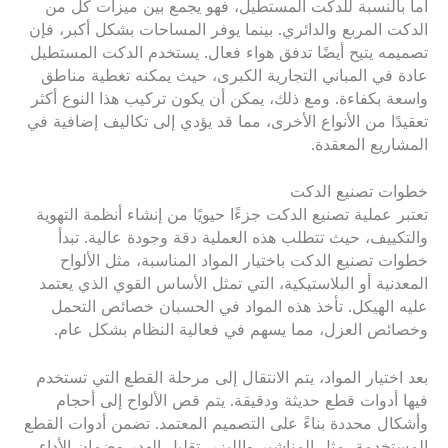
أما بالنسبة للدكت المستطيل، فهو يجمع بين ميزات كل من
الدكت المربع والدائري. بينما يوفر المساحات بشكل أكبر، فإن
تصميمه يتيح أيضًا تدفق هواء فعال. يستخدم الدكت المستطيل
عادة في المباني التجارية الكبرى، حيث يمكنه تغطية مناطق
واسعة بكفاءة. ومع ذلك، يمكن أن يكون تركيب هذا النوع أكثر
تعقيدًا من الأنواع الأخرى، مما قد يؤدي إلى تكاليف إضافية في
المشاريع المعقدة.
خطوات تصنيع الدكت
تعتبر عملية تصنيع الدكت جزءًا حيويًا من إنشاء أنظمة التهوية
والتكييف، حيث تتطلب هذه العملية دقة وجودة عالية. تبدأ
خطوات تصنيع الدكت باختيار المواد المناسبة، مثل الألواح
المعدنية أو البلاستيكية، التي تمثل الأساس القوي الذي يعتمد
عليه الهيكل. تأخذ هذه المواد في الحسبان خصائص التحمل
وخصائص العزل، مما يسهم في فعالية النظام بشكل عام.
بعد اختيار المواد، يتم الانتقال إلى مرحلة القطع التي تستخدم
فيها أدوات قطع حديثة ودقيقة. يتم قص الألواح إلى أحجام
وأشكال محددة بناءً على التصميم المعتمد. تضمن أدوات القطع
المستخدمة، مثل المناشير والليزر، تقليل الهدر وضمان الأداء