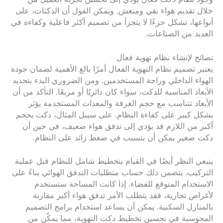
خلال تقديم هواء نقي ومنعش. ويمكن القول أن الدكتات، على
أنواعها، تشكل جزءًا لا يتجزأ من تصميم أكثر فاعلية وكفاءة في
العديد من الصناعات.
نصائح لإنشاء نظام تهوية فعال
يعتبر تصميم نظام التهوية الفعال أمرًا بالغ الأهمية لضمان جودة
الهواء الداخلي وراحة المستخدمين. ومن الضروري البدء بتحديد
الأبعاد المناسبة للدكت، سواء كان دائريًا أو مربعًا. التأكد من أن
الأبعاد تتناسب مع حجم الغرفة والمعدات المستخدمة يؤثر
بشكل كبير على كفاءة النظام. على سبيل المثال، دكت بحجم
أكبر من اللازم قد يؤدي إلى تدفق هواء ضعيف، في حين أن
دكت صغير يمكن أن يتسبب في ضغط زائد على النظام.
ينبغي النظر أيضًا في القيام بتخطيط شامل للنظام قبل عملية
التركيب. يتضمن ذلك حساب متطلبات التدفق الهوائي بناءً على
الاستخدام المتوقع للفضاء. إذا كانت المساحة ستستخدم
لأغراض تجارية، فقد يتطلب الأمر تدفق هواء أكبر مقارنة
بالمنازل السكنية. يمكن أن يساعد استخدام برامج التصميم
المحوسبة في تحسين تخطيط دكت التهوية، مما يمكّن من