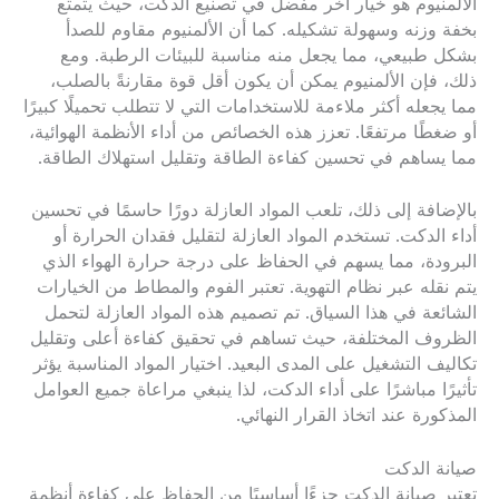
الألمنيوم هو خيار آخر مفضل في تصنيع الدكت، حيث يتمتع
بخفة وزنه وسهولة تشكيله. كما أن الألمنيوم مقاوم للصدأ
بشكل طبيعي، مما يجعل منه مناسبة للبيئات الرطبة. ومع
ذلك، فإن الألمنيوم يمكن أن يكون أقل قوة مقارنةً بالصلب،
مما يجعله أكثر ملاءمة للاستخدامات التي لا تتطلب تحميلًا كبيرًا
أو ضغطًا مرتفعًا. تعزز هذه الخصائص من أداء الأنظمة الهوائية،
مما يساهم في تحسين كفاءة الطاقة وتقليل استهلاك الطاقة.
بالإضافة إلى ذلك، تلعب المواد العازلة دورًا حاسمًا في تحسين
أداء الدكت. تستخدم المواد العازلة لتقليل فقدان الحرارة أو
البرودة، مما يسهم في الحفاظ على درجة حرارة الهواء الذي
يتم نقله عبر نظام التهوية. تعتبر الفوم والمطاط من الخيارات
الشائعة في هذا السياق. تم تصميم هذه المواد العازلة لتحمل
الظروف المختلفة، حيث تساهم في تحقيق كفاءة أعلى وتقليل
تكاليف التشغيل على المدى البعيد. اختيار المواد المناسبة يؤثر
تأثيرًا مباشرًا على أداء الدكت، لذا ينبغي مراعاة جميع العوامل
المذكورة عند اتخاذ القرار النهائي.
صيانة الدكت
تعتبر صيانة الدكت جزءًا أساسيًا من الحفاظ على كفاءة أنظمة