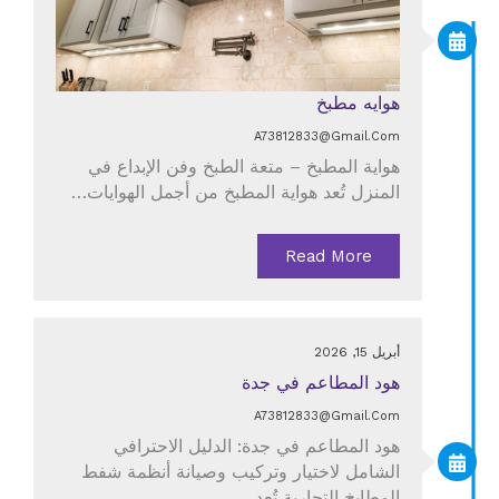
هوايه مطبخ
A73812833@gmail.com
هواية المطبخ – متعة الطبخ وفن الإبداع في
المنزل تُعد هواية المطبخ من أجمل الهوايات…
Read More
أبريل 15, 2026
هود المطاعم في جدة
A73812833@gmail.com
هود المطاعم في جدة: الدليل الاحترافي
الشامل لاختيار وتركيب وصيانة أنظمة شفط
المطابخ التجارية تُعد…