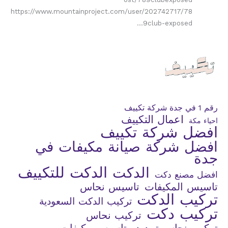
https://www.mountainproject.com/user/202742717/78
9club-exposed…
رقم 1 في جدة شركة تكييف
اعمال التكييف
احياء مكة
افضل شركة تكييف
افضل شركة صيانة مكيفات في
جدة
الدكت للتكييف
الدكت
افضل مصنع دكت
تاسيس المكيفات
تاسيس نحاس
تركيب الدكت
تركيب الدكت السعودية
تركيب دكت
تركيب نحاس
تركيب نحاس تمديد وتاسيس مكيفات