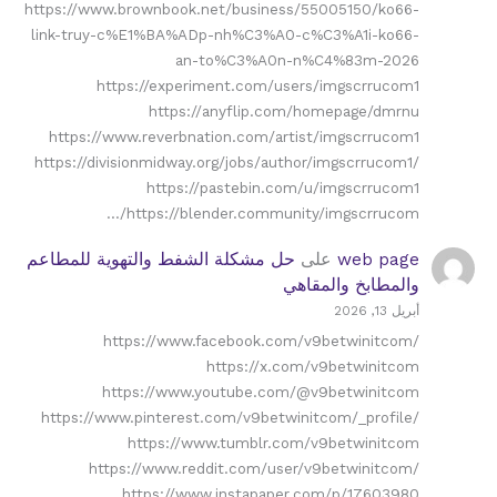
https://www.brownbook.net/business/55005150/ko66-
link-truy-c%E1%BA%ADp-nh%C3%A0-c%C3%A1i-ko66-
an-to%C3%A0n-n%C4%83m-2026
https://experiment.com/users/imgscrrucom1
https://anyflip.com/homepage/dmrnu
https://www.reverbnation.com/artist/imgscrrucom1
https://divisionmidway.org/jobs/author/imgscrrucom1/
https://pastebin.com/u/imgscrrucom1
https://blender.community/imgscrrucom/…
web page
على
حل مشكلة الشفط والتهوية للمطاعم
والمطابخ والمقاهي
أبريل 13, 2026
https://www.facebook.com/v9betwinitcom/
https://x.com/v9betwinitcom
https://www.youtube.com/@v9betwinitcom
https://www.pinterest.com/v9betwinitcom/_profile/
https://www.tumblr.com/v9betwinitcom
https://www.reddit.com/user/v9betwinitcom/
https://www.instapaper.com/p/17603980