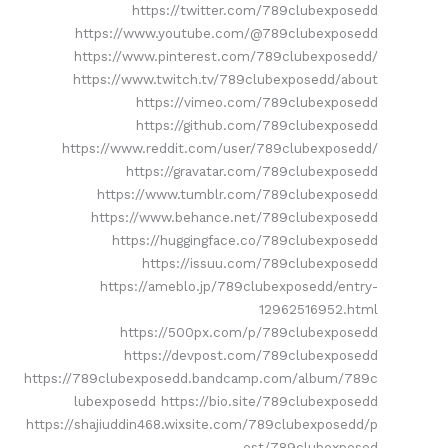
https://twitter.com/789clubexposedd
https://www.youtube.com/@789clubexposedd
https://www.pinterest.com/789clubexposedd/
https://www.twitch.tv/789clubexposedd/about
https://vimeo.com/789clubexposedd
https://github.com/789clubexposedd
https://www.reddit.com/user/789clubexposedd/
https://gravatar.com/789clubexposedd
https://www.tumblr.com/789clubexposedd
https://www.behance.net/789clubexposedd
https://huggingface.co/789clubexposedd
https://issuu.com/789clubexposedd
https://ameblo.jp/789clubexposedd/entry-
12962516952.html
https://500px.com/p/789clubexposedd
https://devpost.com/789clubexposedd
https://789clubexposedd.bandcamp.com/album/789c
lubexposedd https://bio.site/789clubexposedd
https://shajiuddin468.wixsite.com/789clubexposedd/p
ost/789clubexposed