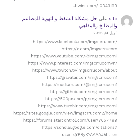
bwinitcom/10043199…
site
على
حل مشكلة الشفط والتهوية للمطاعم
والمطابخ والمقاهي
أبريل 14, 2026
https://www.facebook.com/imgscrrucom/
https://x.com/imgscrrucom
https://www.youtube.com/@imgscrrucom1
https://www.pinterest.com/imgscrrucomvn/
https://www.twitch.tv/imgscrrucom/about
https://gravatar.com/imgscrrucom1
https://medium.com/@imgscrrucom1
https://github.com/imgscrrucom1
https://500px.com/p/imgscrrucom1
https://www.tumblr.com/imgscrrucom1
https://sites.google.com/view/imgscrrucom2/home
https://forums.starcontrol.com/user/7657799
https://scholar.google.com/citations?
user=qYPRyKYAAAAJ&hl=en