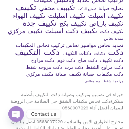
تكييف
تكيبيف مخفي
تصليح صيانة
تصنيع الدكت
تكييف اسبلت
تكييف اسلبلت
تكييف الهواء
تكييف جدة
تكييف بكج
تكييف بارياض
تكييف دكت اسبلت
تكييف مركزي
تكييف دكت
تمديد نحاس
تمديد نحاس مواسير نحاس تركيب نحاس المكيفات
دكت التكييف
دكت
دكتات التكييف
دكتات
دكت تكييف
دكت صاج
دكت فوم
دكت مراوح
دكت مراوح الشفط
دكت مروحه شفط
دكت مرت
دكت مكيفات
صيانة تكييف
صيانة مكيف مركزي
مراوح الشفط
هود مطاعم
خبراء في تصميم وتركيب وصيانة دكت التكييف بأنظمة
مبتكرةدكت نحاس مكيفات الشقق حي السلامة حي الروضة
لضمان أفضل أداء 0568007229
Contact us
مخارج الطواري الامن والسلامة 0568007229 اتصل بنا الان
Open
chaty
تعرف على أهمية مخارج الطوارئ | دليلك الكامل للسلامة