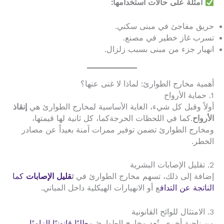
أمثلة على حالات استخدامها:
حريق مفاجئ في مبنى سكني.
تسرب غاز خطير في مصنع.
انهيار جزء من مبنى بسبب زلزال.
أهمية مخارج الطوارئ: لماذا لا غنى عنها؟
1. حماية الأرواح
أولاً وقبل كل شيء، الغاية الأساسية لمخارج الطوارئ هي
إنقاذ
الأرواح
.كما في اللحظات الحرجةكما، كل ثانية لها قيمتها،
ومخارج الطوارئ تضمن توفير ممرات آمنة بعيداً عن مصادر
الخطر.
2. تقليل الإصابات البشرية
إضافة إلى ذلك، تسهم مخارج الطوارئ في
ت
قليل الإصابات
كما
الناتجة عن التداف
ع أو الانهيارات الهيكلية داخل المباني.
3. الامتثال للوائح القانونية
من ناحية أخرى، تُعد مخارج الطوارئ م
طلبًا قانونيًا إلزاميًا