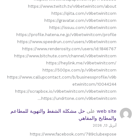
https://www.twitch.tv/v9betwinitcom/about
https://qiita.com/v9betwinitcom
https://gravatar.com/v9betwinitcom
https://issuu.com/v9betwinitcom
https://profile.hatena.ne.jp/v9betwinitcom/profile
https://www.speedrun.com/users/v9betwinitcom
https://www.renderosity.com/users/id:1846767
https://www.bitchute.com/channel/v9betwinitcom
https://heylink.me/v9betwinitcom/
https://500px.com/p/v9betwinitcom
https://www.callupcontact.com/b/businessprofile/v9b
etwinitcom/10044244
https://scrapbox.io/v9betwinitcom/v9betwinitcom
https://undrtone.com/v9betwinitcom…
web site
على
حل مشكلة الشفط والتهوية للمطاعم
والمطابخ والمقاهي
أبريل 13, 2026
https://www.facebook.com/789clubexpose