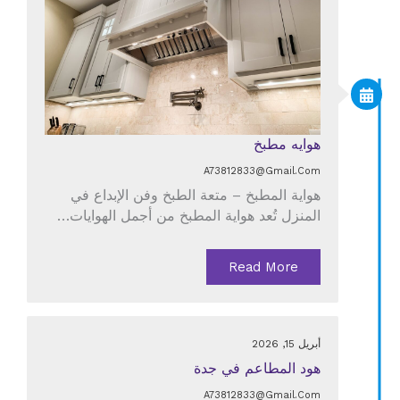
هوايه مطبخ
A73812833@gmail.com
هواية المطبخ – متعة الطبخ وفن الإبداع في
المنزل تُعد هواية المطبخ من أجمل الهوايات…
Read More
أبريل 15, 2026
هود المطاعم في جدة
A73812833@gmail.com