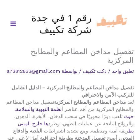
خطي
لى
رقم 1 في جدة
لمحتوى
شركة تكييف
تفصيل مداخن المطاعم والمطابخ
المركزية
تعليق واحد
/
دكت تكييف
/ بواسطة
a73812833@gmail.com
تفصيل مداخن المطاعم والمطابخ المركزية – الدليل الشامل
للتركيب الآمن والاحترافي
تُعد
مداخن المطاعم والمطابخ المركزية
تفصيل مداخن المطاعم
والمطابخ المركزية من أهم عناصر أ
نظمة التهوية والسلامة،
حيث
تلعب دورًا محوريًا في سحب الدخان، الأبخرة، الدهون،
والروائح الناتجة عن عمليات الطهي، وطرد
ها خارج المبنى
بط
ريقة آمنة ومنظمة. ومع تشديد اشتراطات
البلدية والدفاع
المدني
، أصبح
تفصيل المدخنة بطريقة احترافية
أمرًا لا غنى عنه