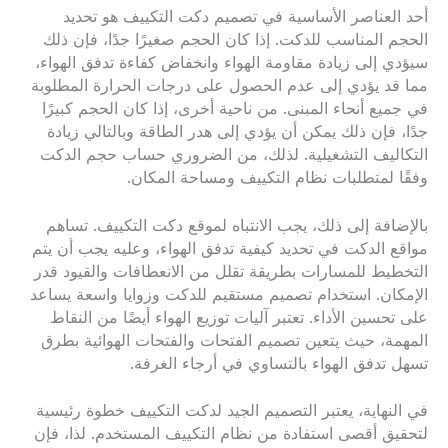
أحد العناصر الأساسية في تصميم دكت التكييف هو تحديد
الحجم المناسب للدكت. إذا كان الحجم صغيرًا جدًا، فإن ذلك
سيؤدي إلى زيادة مقاومة الهواء وانخفاض كفاءة تدفق الهواء،
مما قد يؤدي إلى عدم الحصول على درجات الحرارة المطلوبة
في جميع أنحاء المبنى. من ناحية أخرى، إذا كان الحجم كبيرًا
جدًا، فإن ذلك يمكن أن يؤدي إلى هدر الطاقة وبالتالي زيادة
التكاليف التشغيلية. لذلك، من الضروري حساب حجم الدكت
وفقًا لمتطلبات نظام التكييف ومساحة المكان.
بالإضافة إلى ذلك، يجب الانتباه لموقع دكت التكييف. تساهم
مواقع الدكت في تحديد كيفية تدفق الهواء، وعليه يجب أن يتم
التخطيط للمسارات بطريقة تقلل من الانعطافات والقيود قدر
الإمكان. استخدام تصميم مستقيم للدكت وزوايا واسعة يساعد
على تحسين الأداء. تعتبر آليات توزيع الهواء أيضًا من النقاط
المهمة، حيث يتعين تصميم الفتحات والفتحات الهوائية بطرق
تسهل تدفق الهواء بالتساوي في أرجاء الغرفة.
في النهاية، يعتبر التصميم الجيد لدكت التكييف خطوة رئيسية
لتحقيق أقصى استفادة من نظام التكييف المستخدم. لذا، فإن