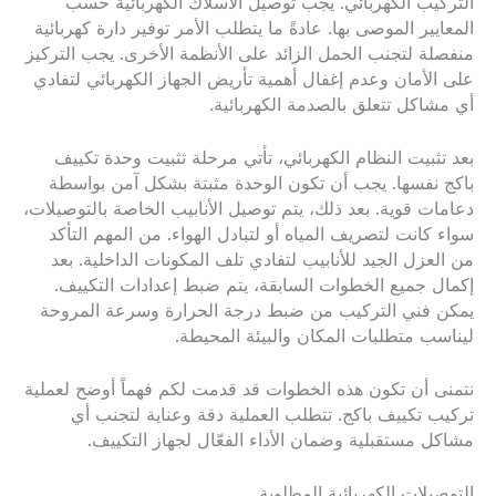
التركيب الكهربائي. يجب توصيل الأسلاك الكهربائية حسب
المعايير الموصى بها. عادةً ما يتطلب الأمر توفير دارة كهربائية
منفصلة لتجنب الحمل الزائد على الأنظمة الأخرى. يجب التركيز
على الأمان وعدم إغفال أهمية تأريض الجهاز الكهربائي لتفادي
أي مشاكل تتعلق بالصدمة الكهربائية.
بعد تثبيت النظام الكهربائي، تأتي مرحلة تثبيت وحدة تكييف
باكج نفسها. يجب أن تكون الوحدة مثبتة بشكل آمن بواسطة
دعامات قوية. بعد ذلك، يتم توصيل الأنابيب الخاصة بالتوصيلات،
سواء كانت لتصريف المياه أو لتبادل الهواء. من المهم التأكد
من العزل الجيد للأنابيب لتفادي تلف المكونات الداخلية. بعد
إكمال جميع الخطوات السابقة، يتم ضبط إعدادات التكييف.
يمكن فني التركيب من ضبط درجة الحرارة وسرعة المروحة
ليناسب متطلبات المكان والبيئة المحيطة.
نتمنى أن تكون هذه الخطوات قد قدمت لكم فهماً أوضح لعملية
تركيب تكييف باكج. تتطلب العملية دقة وعناية لتجنب أي
مشاكل مستقبلية وضمان الأداء الفعّال لجهاز التكييف.
التوصيلات الكهربائية المطلوبة