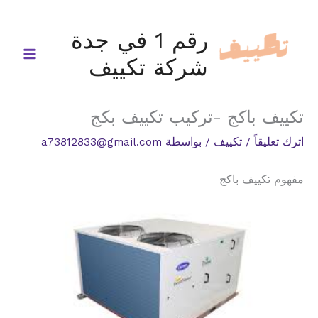
خطي
لى
رقم 1 في جدة
لمحتوى
شركة تكييف
تكييف باكج -تركيب تكييف بكج
اترك تعليقاً
/
تكييف
/ بواسطة
a73812833@gmail.com
مفهوم تكييف باكج