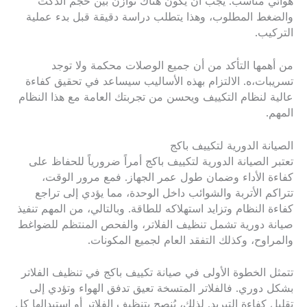
هوائي مناسب. يجب أن يكون هناك توازن بين حجم الدكت
والضغط المطلوب، وهذا يتطلب دراسة دقيقة قبل بدء عملية
التركيب.
من أهمها التأكد من أن جميع الوصلات محكمة ولا توجد
تسريبات،ه. الالتزام بهذه الأساليب سيساعد في تحقيق كفاءة
عالية لنظام التكييف ويحسن من تجربتك العامة مع هذا النظام
المهم.
الصيانة الدورية لتكييف باكج
تعتبر الصيانة الدورية لتكييف باكج أمراً ضرورياً للحفاظ على
كفاءة الأداء وضمان طول عمر الجهاز. فمع مرور الوقت،
تتراكم الأتربة والشوائب داخل الوحدة، مما يؤدي إلى تراجع
كفاءة النظام وتزايد استهلاكه للطاقة. وبالتالي، من المهم تنفيذ
صيانة دورية تشمل تنظيف الفلاتر، والفحص المنتظم للضواغط
والمراوح، وكذلك التفقد العام لجميع المكونات.
تتمثل الخطوة الأولى في صيانة تكييف باكج في تنظيف الفلاتر
بشكل دوري. فالفلاتر المتسخة تعيق تدفق الهواء وتؤدي إلى
تقليل كفاءة التبريد. لذلك، يُنصح بتنظيف الفلاتر أو استبدالها كل