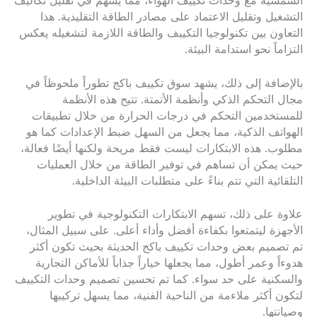
الشمسية مع وحدات تكييف الهواء، مما يسهم في تقليل تكاليف
التشغيل وتقليل الاعتماد على مصادر الطاقة التقليدية. هذا
التعاون بين تكنولوجيا التكييف والطاقة اللازمة لتشغيله يعكس
التزاماً نحو استدامة البيئة.
بالإضافة إلى ذلك، يشهد سوق تكييف باكج تطوراً ملحوظاً في
مجال التحكم الذكي وأنظمة الأتمتة. تتيح هذه الأنظمة
للمستخدمين التحكم في درجات الحرارة من خلال تطبيقات
الهواتف الذكية، مما يجعل من السهل ضبط الإعدادات كما هو
مطلوب. هذه الابتكارات ليست فقط مريحة ولكنها أيضًا فعالة،
حيث يمكن أن تساهم في توفير الطاقة من خلال العمليات
التلقائية التي تتم بناءً على متطلبات البيئة الداخلية.
علاوة على ذلك، تسهم الابتكارات التكنولوجية في تطوير
الأجهزة ليتمتعوا بكفاءة أفضل وأداء أعلى. على سبيل المثال،
تم تصميم بعض وحدات تكييف باكج الحديثة بحيث تكون أكثر
هدوءاً وعمر أطول، مما يجعلها خياراً جذاباً للأماكن التجارية
والسكنية على حد سواء. كما تم تحسين تصميم وحدات التكييف
لتكون أكثر ملاءمة من الناحية الفنية، مما يسهل تركيبها
وصيانتها.