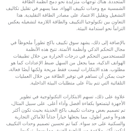
المتجددة. هناك توجهات متزايدة نحو دمج أنظمة الطاقة
الشمسية مع وحدات تكييف الهواء، مما يسهم في تقليل تكاليف
التشغيل وتقليل الاعتماد على مصادر الطاقة التقليدية. هذا
التعاون بين تكنولوجيا التكييف والطاقة اللازمة لتشغيله يعكس
التزاماً نحو استدامة البيئة.
بالإضافة إلى ذلك، يشهد سوق تكييف باكج تطوراً ملحوظاً في
مجال التحكم الذكي وأنظمة الأتمتة. تتيح هذه الأنظمة
للمستخدمين التحكم في درجات الحرارة من خلال تطبيقات
الهواتف الذكية، مما يجعل من السهل ضبط الإعدادات كما هو
مطلوب. هذه الابتكارات ليست فقط مريحة ولكنها أيضًا فعالة،
حيث يمكن أن تساهم في توفير الطاقة من خلال العمليات
التلقائية التي تتم بناءً على متطلبات البيئة الداخلية.
علاوة على ذلك، تسهم الابتكارات التكنولوجية في تطوير
الأجهزة ليتمتعوا بكفاءة أفضل وأداء أعلى. على سبيل المثال،
تم تصميم بعض وحدات تكييف باكج الحديثة بحيث تكون أكثر
هدوءاً وعمر أطول، مما يجعلها خياراً جذاباً للأماكن التجارية
والسكنية على حد سواء. كما تم تحسين تصميم وحدات التكييف
لتكون أكثر ملاءمة من الناحية الفنية، مما يسهل تركيبها