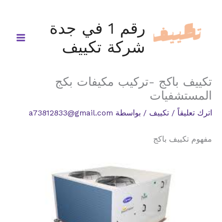
خطي
لى
رقم 1 في جدة
لمحتوى
شركة تكييف
تكييف باكج -تركيب مكيفات بكج
المستشفيات
اترك تعليقاً
/
تكييف
/ بواسطة
a73812833@gmail.com
مفهوم تكييف باكج