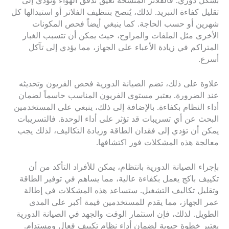
بشكل دوري. فالفلاتر المتسخة تعيق تدفق الهواء وتؤدي إلى
تقليل كفاءة التبريد. لذلك، يُنصح بتنظيف الفلاتر أو استبدالها كل
شهرين أو حسب الحاجة. كما ينبغي أيضاً فحص المكونات
الأخرى مثل الملفات والمراوح، حيث يمكن أن تتسبب الغبار
المتراكم في زيادة الأعباء على الجهاز، مما يؤدي إلى تآكل
أسرع.
علاوة على ذلك، تضم الصيانة الدورية فحص الفريون وتحديثه
عند الضرورة. يعتبر مستوى الفريون المناسب حاسماً لضمان
أداء النظام بكفاءة. بالإضافة إلى ذلك، ينبغي على المستخدمين
البحث عن أي تسريبات قد تؤثر على أداء الوحدة. فالتسريبات
يمكن أن تؤدي إلى فقدان الطاقة وزيادة التكاليف، لذلك يجب
معالجة هذه المشكلات فور اكتشافها.
بإجراء الصيانة الدورية بانتظام، يمكن للأفراد التأكد من أن
تكييف باكج يعمل بكفاءة عالية، مما يساهم في توفير الطاقة
وتقليل تكاليف التشغيل. ستساعد هذه المشكلات في إطالة
عمر الجهاز، مما يقدم للمستخدمين قيمة أكبر على المدى
الطويل. لذلك، فإن استثمار الوقت والجهد في الصيانة الدورية
يعتبر خطوة حيوية لضمان أداء نظام تكييف فعال ومستدام.