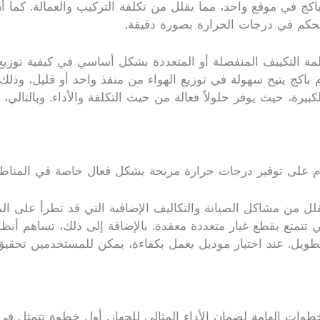
كج في موقع واحد، مما يقلل من تكلفة التركيب والعمالة. كما أن 
تحكم في درجات الحرارة بصورة دقيقة.
ة التكييف المنفصلة أو المتعددة بشكل أساسي في كيفية توزيع ال
م باكج يتيح سهولة في توزيع الهواء من منفذ واحد أو قليل، وذ
بيرة، حيث يوفر حلولاً فعالة من حيث التكلفة والأداء. وبالتالي، ي
ام على توفير درجات حرارة مريحة بشكل فعال خاصة في المناطق 
 يقلل من مشاكل الصيانة والتكاليف الإضافية التي قد تطرأ على ال
لتي تتمتع بقطع غيار متعددة معقدة. بالإضافة إلى ذلك، تساهم أن
لطويل. عند اختيار موديل يعمل بكفاءة، يمكن للمستخدمين تحقيق
وات الهامة لضمان الأداء المثالي للجهاز. أول خطوة تتمثل في