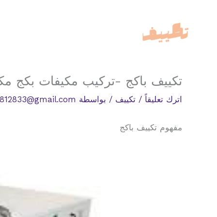
خطي
لى
لمحتوى
تكييف باكج -تركيب مكيفات بكج مك
اترك تعليقاً
/
تكييف
/ بواسطة
812833@gmail.com
مفهوم تكييف باكج