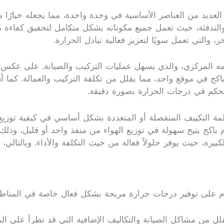
عديد من العناصر الأساسية في وحدة واحدة، مما يجعله خيارًا مثا
ريد والتدفئة، حيث تعمل جميع مكوناته بشكل متكامل لتحقيق كفاءة
 والتي تعمل سويًا لتعزيز فعالية تبادل الحرارة.
مه المركزي، والذي يسهل عمليات التركيب والصيانة. على عكس ال
كج في موقع واحد، مما يقلل من تكلفة التركيب والعمالة. كما أن 
تحكم في درجات الحرارة بصورة دقيقة.
ة التكييف المنفصلة أو المتعددة بشكل أساسي في كيفية توزيع ال
م باكج يتيح سهولة في توزيع الهواء من منفذ واحد أو قليل، وذ
بيرة، حيث يوفر حلولاً فعالة من حيث التكلفة والأداء. وبالتالي، ي
ام على توفير درجات حرارة مريحة بشكل فعال خاصة في المناطق 
 يقلل من مشاكل الصيانة والتكاليف الإضافية التي قد تطرأ على ال