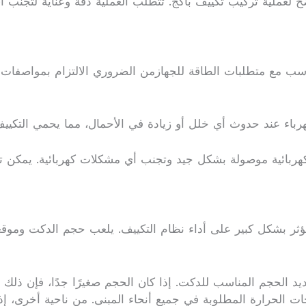
لعملية تركيب تكييف باكج. تتطلب العملية دقة وعناية لتجنب أي
ث تتناسب مع متطلبات الطاقة للجهازمن الضروري الالتزام بمواص
رباء عند حدوث أي خلل أو زيادة في الأحمال، مما يحمي التكيي
كهربائية موصولة بشكل جيد وتجنب أي مشكلات كهربائية. يمكن ت
ثر بشكل كبير على أداء نظام التكييف. يلعب حجم الدكت وموقعه
د الحجم المناسب للدكت. إذا كان الحجم صغيرًا جدًا، فإن ذلك 
الحرارة المطلوبة في جميع أنحاء المبنى. من ناحية أخرى، إذا 