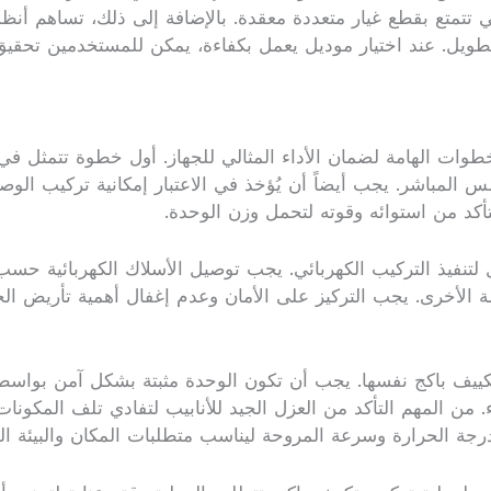
لتي تتمتع بقطع غيار متعددة معقدة. بالإضافة إلى ذلك، تساهم أن
لطويل. عند اختيار موديل يعمل بكفاءة، يمكن للمستخدمين تحقيق
وات الهامة لضمان الأداء المثالي للجهاز. أول خطوة تتمثل في
لمباشر. يجب أيضاً أن يُؤخذ في الاعتبار إمكانية تركيب الوصلا
أكد من استوائه وقوته لتحمل وزن الوحدة.
لتنفيذ التركيب الكهربائي. يجب توصيل الأسلاك الكهربائية حسب ا
ة الأخرى. يجب التركيز على الأمان وعدم إغفال أهمية تأريض ال
تكييف باكج نفسها. يجب أن تكون الوحدة مثبتة بشكل آمن بواسطة
. من المهم التأكد من العزل الجيد للأنابيب لتفادي تلف المكونا
ة الحرارة وسرعة المروحة ليناسب متطلبات المكان والبيئة ال