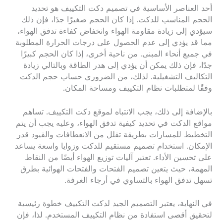
أحد العناصر الأساسية في تصميم دكت التكييف هو تحديد
الحجم المناسب للدكت. إذا كان الحجم صغيرًا جدًا، فإن ذلك
سيؤدي إلى زيادة مقاومة الهواء وانخفاض كفاءة تدفق الهواء،
مما قد يؤدي إلى عدم الحصول على درجات الحرارة المطلوبة
في جميع أنحاء المبنى. من ناحية أخرى، إذا كان الحجم كبيرًا
جدًا، فإن ذلك يمكن أن يؤدي إلى هدر الطاقة وبالتالي زيادة
التكاليف التشغيلية. لذلك، من الضروري حساب حجم الدكت
وفقًا لمتطلبات نظام التكييف ومساحة المكان.
بالإضافة إلى ذلك، يجب الانتباه لموقع دكت التكييف. تساهم
مواقع الدكت في تحديد كيفية تدفق الهواء، وعليه يجب أن يتم
التخطيط للمسارات بطريقة تقلل من الانعطافات والقيود قدر
الإمكان. استخدام تصميم مستقيم للدكت وزوايا واسعة يساعد
على تحسين الأداء. تعتبر آليات توزيع الهواء أيضًا من النقاط
المهمة، حيث يتعين تصميم الفتحات والفتحات الهوائية بطرق
تسهل تدفق الهواء بالتساوي في أرجاء الغرفة.
في النهاية، يعتبر التصميم الجيد لدكت التكييف خطوة رئيسية
لتحقيق أقصى استفادة من نظام التكييف المستخدم. لذا، فإن