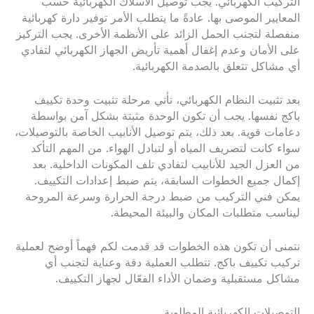
التركيب الكهربائي. يجب توصيل الأسلاك الكهربائية حسب
المعايير الموصى بها. عادةً ما يتطلب الأمر توفير دارة كهربائية
منفصلة لتجنب الحمل الزائد على الأنظمة الأخرى. يجب التركيز
على الأمان وعدم إغفال أهمية تأريض الجهاز الكهربائي لتفادي
أي مشاكل تتعلق بالصدمة الكهربائية.
بعد تثبيت النظام الكهربائي، تأتي مرحلة تثبيت وحدة تكييف
باكج نفسها. يجب أن تكون الوحدة مثبتة بشكل آمن بواسطة
دعامات قوية. بعد ذلك، يتم توصيل الأنابيب الخاصة بالتوصيلات،
سواء كانت لتصريف المياه أو لتبادل الهواء. من المهم التأكد
من العزل الجيد للأنابيب لتفادي تلف المكونات الداخلية. بعد
إكمال جميع الخطوات السابقة، يتم ضبط إعدادات التكييف.
يمكن فني التركيب من ضبط درجة الحرارة وسرعة المروحة
ليناسب متطلبات المكان والبيئة المحيطة.
نتمنى أن تكون هذه الخطوات قد قدمت لكم فهماً أوضح لعملية
تركيب تكييف باكج. تتطلب العملية دقة وعناية لتجنب أي
مشاكل مستقبلية وضمان الأداء الفعّال لجهاز التكييف.
التوصيلات الكهربائية المطلوبة