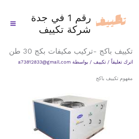
خطي
لى
رقم 1 في جدة
لمحتوى
شركة تكييف
تكييف باكج -تركيب مكيفات بكج 30 طن
اترك تعليقاً
/
تكييف
/ بواسطة
a73812833@gmail.com
مفهوم تكييف باكج