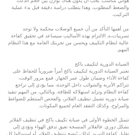
هوائي مناسب. يجب أن يكون هناك توازن بين حجم الدكت
والضغط المطلوب، وهذا يتطلب دراسة دقيقة قبل بدء عملية
التركيب.
من أهمها التأكد من أن جميع الوصلات محكمة ولا توجد
تسريبات،ه. الالتزام بهذه الأساليب سيساعد في تحقيق كفاءة
عالية لنظام التكييف ويحسن من تجربتك العامة مع هذا النظام
المهم.
الصيانة الدورية لتكييف باكج
تعتبر الصيانة الدورية لتكييف باكج أمراً ضرورياً للحفاظ على
كفاءة الأداء وضمان طول عمر الجهاز. فمع مرور الوقت،
تتراكم الأتربة والشوائب داخل الوحدة، مما يؤدي إلى تراجع
كفاءة النظام وتزايد استهلاكه للطاقة. وبالتالي، من المهم تنفيذ
صيانة دورية تشمل تنظيف الفلاتر، والفحص المنتظم للضواغط
والمراوح، وكذلك التفقد العام لجميع المكونات.
تتمثل الخطوة الأولى في صيانة تكييف باكج في تنظيف الفلاتر
بشكل دوري. فالفلاتر المتسخة تعيق تدفق الهواء وتؤدي إلى
تقليل كفاءة التبريد. لذلك، يُنصح بتنظيف الفلاتر أو استبدالها كل