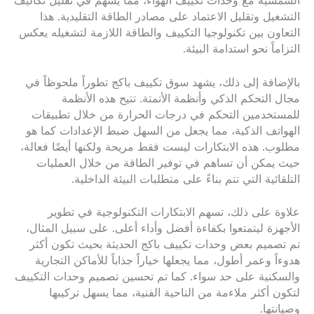
الشمسية مع وحدات تكييف الهواء، مما يسهم في تقليل تكاليف
التشغيل وتقليل الاعتماد على مصادر الطاقة التقليدية. هذا
التعاون بين تكنولوجيا التكييف والطاقة اللازمة لتشغيله يعكس
التزاماً نحو استدامة البيئة.
بالإضافة إلى ذلك، يشهد سوق تكييف باكج تطوراً ملحوظاً في
مجال التحكم الذكي وأنظمة الأتمتة. تتيح هذه الأنظمة
للمستخدمين التحكم في درجات الحرارة من خلال تطبيقات
الهواتف الذكية، مما يجعل من السهل ضبط الإعدادات كما هو
مطلوب. هذه الابتكارات ليست فقط مريحة ولكنها أيضًا فعالة،
حيث يمكن أن تساهم في توفير الطاقة من خلال العمليات
التلقائية التي تتم بناءً على متطلبات البيئة الداخلية.
علاوة على ذلك، تسهم الابتكارات التكنولوجية في تطوير
الأجهزة ليتمتعوا بكفاءة أفضل وأداء أعلى. على سبيل المثال،
تم تصميم بعض وحدات تكييف باكج الحديثة بحيث تكون أكثر
هدوءاً وعمر أطول، مما يجعلها خياراً جذاباً للأماكن التجارية
والسكنية على حد سواء. كما تم تحسين تصميم وحدات التكييف
لتكون أكثر ملاءمة من الناحية الفنية، مما يسهل تركيبها
وصيانتها.