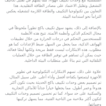
الشمسية مع وحدات تكييف الهواء، مما يسهم في تقليل تكاليف
التشغيل وتقليل الاعتماد على مصادر الطاقة التقليدية. هذا
التعاون بين تكنولوجيا التكييف والطاقة اللازمة لتشغيله يعكس
التزاماً نحو استدامة البيئة.
بالإضافة إلى ذلك، يشهد سوق تكييف باكج تطوراً ملحوظاً في
مجال التحكم الذكي وأنظمة الأتمتة. تتيح هذه الأنظمة
للمستخدمين التحكم في درجات الحرارة من خلال تطبيقات
الهواتف الذكية، مما يجعل من السهل ضبط الإعدادات كما هو
مطلوب. هذه الابتكارات ليست فقط مريحة ولكنها أيضًا فعالة،
حيث يمكن أن تساهم في توفير الطاقة من خلال العمليات
التلقائية التي تتم بناءً على متطلبات البيئة الداخلية.
علاوة على ذلك، تسهم الابتكارات التكنولوجية في تطوير
الأجهزة ليتمتعوا بكفاءة أفضل وأداء أعلى. على سبيل المثال،
تم تصميم بعض وحدات تكييف باكج الحديثة بحيث تكون أكثر
هدوءاً وعمر أطول، مما يجعلها خياراً جذاباً للأماكن التجارية
والسكنية على حد سواء. كما تم تحسين تصميم وحدات التكييف
لتكون أكثر ملاءمة من الناحية الفنية، مما يسهل تركيبها
وصيانتها.