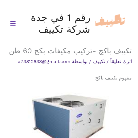
خطي
لى
رقم 1 في جدة
لمحتوى
شركة تكييف
تكييف باكج -تركيب مكيفات بكج 60 طن
اترك تعليقاً
/
تكييف
/ بواسطة
a73812833@gmail.com
مفهوم تكييف باكج