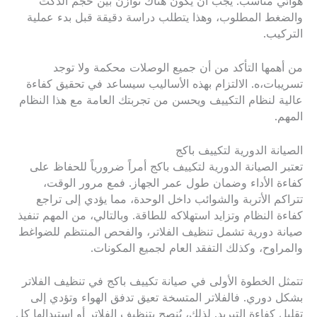
هوائي مناسب. يجب أن يكون هناك توازن بين حجم الدكت
والضغط المطلوب، وهذا يتطلب دراسة دقيقة قبل بدء عملية
التركيب.
من أهمها التأكد من أن جميع الوصلات محكمة ولا توجد
تسريبات،ه. الالتزام بهذه الأساليب سيساعد في تحقيق كفاءة
عالية لنظام التكييف ويحسن من تجربتك العامة مع هذا النظام
المهم.
الصيانة الدورية لتكييف باكج
تعتبر الصيانة الدورية لتكييف باكج أمراً ضرورياً للحفاظ على
كفاءة الأداء وضمان طول عمر الجهاز. فمع مرور الوقت،
تتراكم الأتربة والشوائب داخل الوحدة، مما يؤدي إلى تراجع
كفاءة النظام وتزايد استهلاكه للطاقة. وبالتالي، من المهم تنفيذ
صيانة دورية تشمل تنظيف الفلاتر، والفحص المنتظم للضواغط
والمراوح، وكذلك التفقد العام لجميع المكونات.
تتمثل الخطوة الأولى في صيانة تكييف باكج في تنظيف الفلاتر
بشكل دوري. فالفلاتر المتسخة تعيق تدفق الهواء وتؤدي إلى
تقليل كفاءة التبريد. لذلك، يُنصح بتنظيف الفلاتر أو استبدالها كل