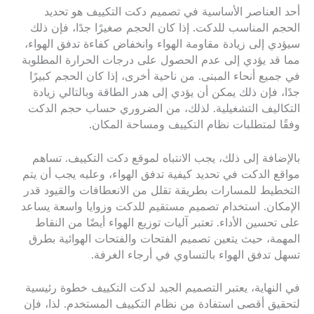
أحد العناصر الأساسية في تصميم دكت التكييف هو تحديد
الحجم المناسب للدكت. إذا كان الحجم صغيرًا جدًا، فإن ذلك
سيؤدي إلى زيادة مقاومة الهواء وانخفاض كفاءة تدفق الهواء،
مما قد يؤدي إلى عدم الحصول على درجات الحرارة المطلوبة
في جميع أنحاء المبنى. من ناحية أخرى، إذا كان الحجم كبيرًا
جدًا، فإن ذلك يمكن أن يؤدي إلى هدر الطاقة وبالتالي زيادة
التكاليف التشغيلية. لذلك، من الضروري حساب حجم الدكت
وفقًا لمتطلبات نظام التكييف ومساحة المكان.
بالإضافة إلى ذلك، يجب الانتباه لموقع دكت التكييف. تساهم
مواقع الدكت في تحديد كيفية تدفق الهواء، وعليه يجب أن يتم
التخطيط للمسارات بطريقة تقلل من الانعطافات والقيود قدر
الإمكان. استخدام تصميم مستقيم للدكت وزوايا واسعة يساعد
على تحسين الأداء. تعتبر آليات توزيع الهواء أيضًا من النقاط
المهمة، حيث يتعين تصميم الفتحات والفتحات الهوائية بطرق
تسهل تدفق الهواء بالتساوي في أرجاء الغرفة.
في النهاية، يعتبر التصميم الجيد لدكت التكييف خطوة رئيسية
لتحقيق أقصى استفادة من نظام التكييف المستخدم. لذا، فإن