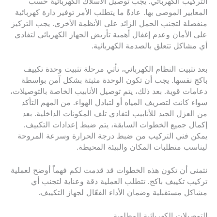
التركيب الكهربائي. يجب توصيل الأسلاك الكهربائية حسب
المعايير الموصى بها. عادةً ما يتطلب الأمر توفير دارة كهربائية
منفصلة لتجنب الحمل الزائد على الأنظمة الأخرى. يجب التركيز
على الأمان وعدم إغفال أهمية تأريض الجهاز الكهربائي لتفادي
أي مشاكل تتعلق بالصدمة الكهربائية.
بعد تثبيت النظام الكهربائي، تأتي مرحلة تثبيت وحدة تكييف
باكج نفسها. يجب أن تكون الوحدة مثبتة بشكل آمن بواسطة
دعامات قوية. بعد ذلك، يتم توصيل الأنابيب الخاصة بالتوصيلات،
سواء كانت لتصريف المياه أو لتبادل الهواء. من المهم التأكد
من العزل الجيد للأنابيب لتفادي تلف المكونات الداخلية. بعد
إكمال جميع الخطوات السابقة، يتم ضبط إعدادات التكييف.
يمكن فني التركيب من ضبط درجة الحرارة وسرعة المروحة
ليناسب متطلبات المكان والبيئة المحيطة.
نتمنى أن تكون هذه الخطوات قد قدمت لكم فهماً أوضح لعملية
تركيب تكييف باكج. تتطلب العملية دقة وعناية لتجنب أي
مشاكل مستقبلية وضمان الأداء الفعّال لجهاز التكييف.
التوصيلات الكهربائية المطلوبة