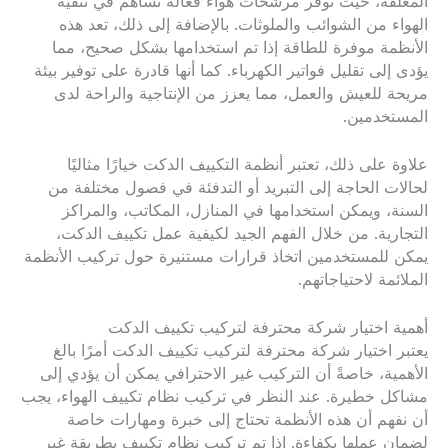
المغلقة، حيث توفر مرشحات هواء فعالة تساهم في تنقية
الهواء من الشوائب والملوثات. بالإضافة إلى ذلك، تعد هذه
الأنظمة موفرة للطاقة إذا تم استخدامها بشكل صحيح، مما
يؤدى إلى تقليل فواتير الكهرباء. كما أنها قادرة على توفير بيئة
مريحة للعيش والعمل، مما يعزز من الإنتاجية والراحة لدى
المستخدمين.
علاوة على ذلك، تعتبر أنظمة التكييف الدكت خيارًا مثاليًا
لحالات الحاجة إلى التبريد أو التدفئة في فصول مختلفة من
السنة، ويمكن استخدامها في المنازل، المكاتب، والمراكز
التجارية. من خلال الفهم الجيد لكيفية عمل تكييف الدكت،
يمكن للمستخدمين اتخاذ قرارات مستنيرة حول تركيب الأنظمة
الملائمة لاحتياجاتهم.
أهمية اختيار شركة محترفة لتركيب تكييف الدكت
يعتبر اختيار شركة محترفة لتركيب تكييف الدكت أمرًا بالغ
الأهمية، خاصةً أن التركيب غير الاحترافي يمكن أن يؤدي إلى
مشاكل خطيرة. عند النظر في تركيب نظام تكييف الهواء، يجب
أن نفهم أن هذه الأنظمة تحتاج إلى خبرة ومهارات خاصة
لضمان عملها بكفاءة. إذا تم تركيب نظام تكييف بطريقة غير