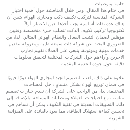
خاتمة وتوصيات
في ختام هذا المقال، ومن خلال المناقشة حول أهمية اختيار
الشركة المناسبة لتركيب تكييف دكت ومجاري الهواء، يتبين أن
هناك عدة نقاط أساسية يجب أخذها بعين الاعتبار. أولاً،
تكنولوجيا تركيب تكييف الدكت تتطلب خبرة متخصصة وفنيين
مؤهلين لضمان التثبيت الفعال والنظام الهوائي المثالي. لذا، من
الضروري البحث عن شركة ذات سمعة طيبة ومعروفة بتقديم
خدمات مهنية وموثوقة. ينبغي على العملاء تقييم تجارب
الآخرين وآراءهم حول الشركات المختلفة لتحقيق معلومات
دقيقة حول جودة الخدمة المقدمة.
علاوة على ذلك، يلعب التصميم الجيد لمجاري الهواء دورًا حيويًا
في ضمان توزيع الهواء بشكل متساوٍ داخل المساحات
المختلفة. لذا، من الواجب على الشركة أن تقدم خيارات تصميم
تتناسب مع احتياجات العملاء ومتطلبات المساحة. بالإضافة إلى
ذلك، التطبيقات الحديثة في تقنية التكييف يمكن أن تساهم في
تحسين كفاءة استهلاك الطاقة، مما يعود بالفائدة على الميزانية
الشهرية.