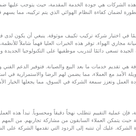
ا هذه الشركات هي جودة الخدمة المقدمة، حيث يتوجب عليها ضمان 
رة لضمان كفاءة النظام الهوائي الذي يتم تركيبه، مما يسهم في 
مًا في اختيار شركة تركيب تكييف موثوقة. ينبغي أن يكون لدى فر
انة مجاري الهواء. توفر هذه الخبرات العليا فهماً شاملاً للأن
لجيدة تسعى دائمًا لتدريب موظفيها على التكنولوجيا الجديدة و
هي تقديم خدمات ما بعد البيع والصيانة. فتوفير الدعم الفني وال
ويلة الأمد مع العملاء، مما يضمن لهم الرضا والاستمرارية في ا
جودة العمل وتعزز سمعة الشركة في السوق، مما يجعلها الخيار 
إن عملية التقييم تتطلب نهجاً دقيقاً ومحسوباً. تبدأ هذه العملي
واقع مثل Google و Yelp مصادر قيمة حيث يتمكن العملاء السابقون من مشاركة تجار
الشركة. عليك أن تنتبه إلى الردود التي تقدمها الشركة على ا