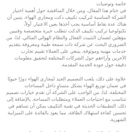
خاتمة وتوصيات
في ختام هذا المقال، ومن خلال المناقشة حول أهمية اختيار
الشركة المناسبة لتركيب تكييف دكت ومجاري الهواء، يتبين أن
هناك عدة نقاط أساسية يجب أخذها بعين الاعتبار. أولاً،
تكنولوجيا تركيب تكييف الدكت تتطلب خبرة متخصصة وفنيين
مؤهلين لضمان التثبيت الفعال والنظام الهوائي المثالي. لذا، من
الضروري البحث عن شركة ذات سمعة طيبة ومعروفة بتقديم
خدمات مهنية وموثوقة. ينبغي على العملاء تقييم تجارب
الآخرين وآراءهم حول الشركات المختلفة لتحقيق معلومات
دقيقة حول جودة الخدمة المقدمة.
علاوة على ذلك، يلعب التصميم الجيد لمجاري الهواء دورًا حيويًا
في ضمان توزيع الهواء بشكل متساوٍ داخل المساحات
المختلفة. لذا، من الواجب على الشركة أن تقدم خيارات تصميم
تتناسب مع احتياجات العملاء ومتطلبات المساحة. بالإضافة إلى
ذلك، التطبيقات الحديثة في تقنية التكييف يمكن أن تساهم في
تحسين كفاءة استهلاك الطاقة، مما يعود بالفائدة على الميزانية
الشهرية.