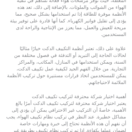
المغلقة، حيث توفر مرشحات هواء فعالة تساهم في تنقية
الهواء من الشوائب والملوثات. بالإضافة إلى ذلك، تعد هذه
الأنظمة موفرة للطاقة إذا تم استخدامها بشكل صحيح، مما
يؤدى إلى تقليل فواتير الكهرباء. كما أنها قادرة على توفير بيئة
مريحة للعيش والعمل، مما يعزز من الإنتاجية والراحة لدى
المستخدمين.
علاوة على ذلك، تعتبر أنظمة التكييف الدكت خيارًا مثاليًا
لحالات الحاجة إلى التبريد أو التدفئة في فصول مختلفة من
السنة، ويمكن استخدامها في المنازل، المكاتب، والمراكز
التجارية. من خلال الفهم الجيد لكيفية عمل تكييف الدكت،
يمكن للمستخدمين اتخاذ قرارات مستنيرة حول تركيب الأنظمة
الملائمة لاحتياجاتهم.
أهمية اختيار شركة محترفة لتركيب تكييف الدكت
يعتبر اختيار شركة محترفة لتركيب تكييف الدكت أمرًا بالغ
الأهمية، خاصةً أن التركيب غير الاحترافي يمكن أن يؤدي إلى
مشاكل خطيرة. عند النظر في تركيب نظام تكييف الهواء، يجب
أن نفهم أن هذه الأنظمة تحتاج إلى خبرة ومهارات خاصة
لضمان عملها بكفاءة. إذا تم تركيب نظام تكييف بطريقة غير