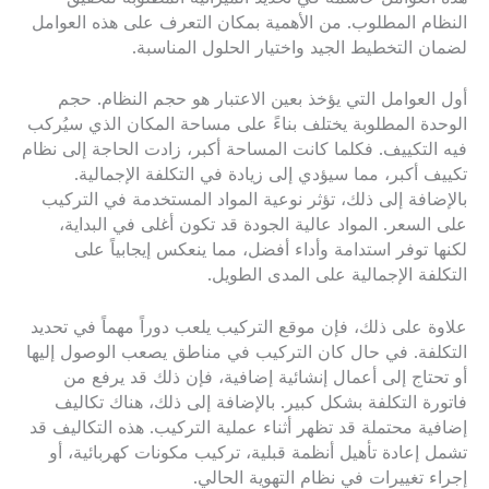
النظام المطلوب. من الأهمية بمكان التعرف على هذه العوامل
لضمان التخطيط الجيد واختيار الحلول المناسبة.
أول العوامل التي يؤخذ بعين الاعتبار هو حجم النظام. حجم
الوحدة المطلوبة يختلف بناءً على مساحة المكان الذي سيُركب
فيه التكييف. فكلما كانت المساحة أكبر، زادت الحاجة إلى نظام
تكييف أكبر، مما سيؤدي إلى زيادة في التكلفة الإجمالية.
بالإضافة إلى ذلك، تؤثر نوعية المواد المستخدمة في التركيب
على السعر. المواد عالية الجودة قد تكون أغلى في البداية،
لكنها توفر استدامة وأداء أفضل، مما ينعكس إيجابياً على
التكلفة الإجمالية على المدى الطويل.
علاوة على ذلك، فإن موقع التركيب يلعب دوراً مهماً في تحديد
التكلفة. في حال كان التركيب في مناطق يصعب الوصول إليها
أو تحتاج إلى أعمال إنشائية إضافية، فإن ذلك قد يرفع من
فاتورة التكلفة بشكل كبير. بالإضافة إلى ذلك، هناك تكاليف
إضافية محتملة قد تظهر أثناء عملية التركيب. هذه التكاليف قد
تشمل إعادة تأهيل أنظمة قبلية، تركيب مكونات كهربائية، أو
إجراء تغييرات في نظام التهوية الحالي.