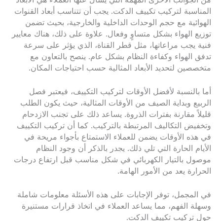
من الجوانب الأخرى المهمة التي يسأل عنها العملاء هي الأبعاد
المناسبة لتركيب تكييف الدكت. يجب أن تتناسب أبعاد القنوات
الهوائية مع حجم الوحدات الداخلية والخارجية، بحيث تضمن
توزيع الهواء بشكل متساوٍ وفعال. علاوة على ذلك، هناك معايير
فنية يجب مراعاتها، مثل قطر القناة، الذي يؤثر على سرعة
تدفق الهواء وكفاءة النظام بشكل عام. ينصح بالتعاون مع
متخصصين لتحديد الأبعاد المثالية حسب احتياجات المكان.
أما بالنسبة لأفضل الأوقات لتركيب التكييف، فيعتبر فصل
الربيع وبداية الصيف من الأوقات المثالية، حيث يكون الطلب
قليلاً مقارنة بفترات الذروة. يساعد ذلك على تجنب الازدحام
وتخفيض التكاليف المرتبطة بالتركيب. كما أن تركيب التكييف
في هذه الأوقات يضمن للعملاء الاستمتاع بأجواء مريحة في
الأيام الحارة التي تلي ذلك. يجدر بالذكر أن وجود النظام
موصول بالتيار الكهربائي في شكل مناسب قبل ارتفاع درجات
الحرارة يعد من الأمور الهامة.
في المجمل، توفر الإجابات على هذه الأسئلة معلومات شاملة
وسهلة الفهم، مما يساعد العملاء في اتخاذ قرارات مستنيرة
حول تركيب تكييف الدكت.