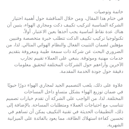
خاتمة وتوصيات
في ختام هذا المقال، ومن خلال المناقشة حول أهمية اختيار
الشركة المناسبة لتركيب تكييف دكت ومجاري الهواء، يتبين أن
هناك عدة نقاط أساسية يجب أخذها بعين الاعتبار. أولاً،
تكنولوجيا تركيب تكييف الدكت تتطلب خبرة متخصصة وفنيين
مؤهلين لضمان التثبيت الفعال والنظام الهوائي المثالي. لذا، من
الضروري البحث عن شركة ذات سمعة طيبة ومعروفة بتقديم
خدمات مهنية وموثوقة. ينبغي على العملاء تقييم تجارب
الآخرين وآراءهم حول الشركات المختلفة لتحقيق معلومات
دقيقة حول جودة الخدمة المقدمة.
علاوة على ذلك، يلعب التصميم الجيد لمجاري الهواء دورًا حيويًا
في ضمان توزيع الهواء بشكل متساوٍ داخل المساحات
المختلفة. لذا، من الواجب على الشركة أن تقدم خيارات تصميم
تتناسب مع احتياجات العملاء ومتطلبات المساحة. بالإضافة إلى
ذلك، التطبيقات الحديثة في تقنية التكييف يمكن أن تساهم في
تحسين كفاءة استهلاك الطاقة، مما يعود بالفائدة على الميزانية
الشهرية.