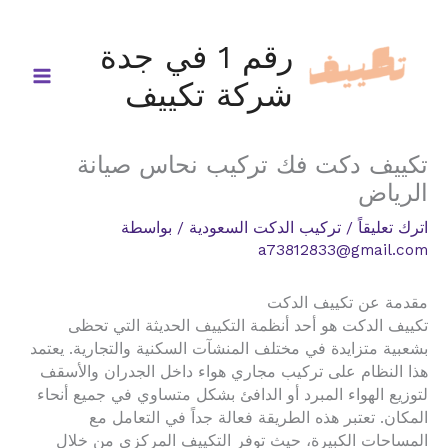
خطي
لى
رقم 1 في جدة
لمحتوى
شركة تكييف
تكييف دكت فك تركيب نحاس صيانة
الرياض
اترك تعليقاً
/
تركيب الدكت السعودية
/ بواسطة
a73812833@gmail.com
مقدمة عن تكييف الدكت
تكييف الدكت هو أحد أنظمة التكييف الحديثة التي تحظى
بشعبية متزايدة في مختلف المنشآت السكنية والتجارية. يعتمد
هذا النظام على تركيب مجاري هواء داخل الجدران والأسقف
لتوزيع الهواء المبرد أو الدافئ بشكل متساوي في جميع أنحاء
المكان. تعتبر هذه الطريقة فعالة جداً في التعامل مع
المساحات الكبيرة، حيث توفر التكييف المركزي من خلال