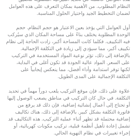
النظام المطلوب. من الأهمية بمكان التعرف على هذه العوامل
لضمان التخطيط الجيد واختيار الحلول المناسبة.
أول العوامل التي يؤخذ بعين الاعتبار هو حجم النظام. حجم
الوحدة المطلوبة يختلف بناءً على مساحة المكان الذي سيُركب
فيه التكييف. فكلما كانت المساحة أكبر، زادت الحاجة إلى نظام
تكييف أكبر، مما سيؤدي إلى زيادة في التكلفة الإجمالية.
بالإضافة إلى ذلك، تؤثر نوعية المواد المستخدمة في التركيب
على السعر. المواد عالية الجودة قد تكون أغلى في البداية،
لكنها توفر استدامة وأداء أفضل، مما ينعكس إيجابياً على
التكلفة الإجمالية على المدى الطويل.
علاوة على ذلك، فإن موقع التركيب يلعب دوراً مهماً في تحديد
التكلفة. في حال كان التركيب في مناطق يصعب الوصول إليها
أو تحتاج إلى أعمال إنشائية إضافية، فإن ذلك قد يرفع من
فاتورة التكلفة بشكل كبير. بالإضافة إلى ذلك، هناك تكاليف
إضافية محتملة قد تظهر أثناء عملية التركيب. هذه التكاليف قد
تشمل إعادة تأهيل أنظمة قبلية، تركيب مكونات كهربائية، أو
إجراء تغييرات في نظام التهوية الحالي.