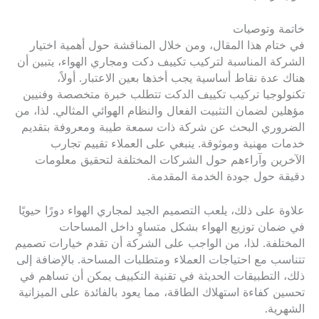
خاتمة وتوصيات
في ختام هذا المقال، ومن خلال المناقشة حول أهمية اختيار
الشركة المناسبة لتركيب تكييف دكت ومجاري الهواء، يتبين أن
هناك عدة نقاط أساسية يجب أخذها بعين الاعتبار. أولاً،
تكنولوجيا تركيب تكييف الدكت تتطلب خبرة متخصصة وفنيين
مؤهلين لضمان التثبيت الفعال والنظام الهوائي المثالي. لذا، من
الضروري البحث عن شركة ذات سمعة طيبة ومعروفة بتقديم
خدمات مهنية وموثوقة. ينبغي على العملاء تقييم تجارب
الآخرين وآراءهم حول الشركات المختلفة لتحقيق معلومات
دقيقة حول جودة الخدمة المقدمة.
علاوة على ذلك، يلعب التصميم الجيد لمجاري الهواء دورًا حيويًا
في ضمان توزيع الهواء بشكل متساوٍ داخل المساحات
المختلفة. لذا، من الواجب على الشركة أن تقدم خيارات تصميم
تتناسب مع احتياجات العملاء ومتطلبات المساحة. بالإضافة إلى
ذلك، التطبيقات الحديثة في تقنية التكييف يمكن أن تساهم في
تحسين كفاءة استهلاك الطاقة، مما يعود بالفائدة على الميزانية
الشهرية.