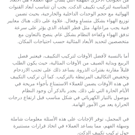
من الجوانب الأخرى المهمة التي يسأل عنها العملاء هي الأبعاد
المناسبة لتركيب تكييف الدكت. يجب أن تتناسب أبعاد القنوات
الهوائية مع حجم الوحدات الداخلية والخارجية، بحيث تضمن
توزيع الهواء بشكل متساوٍ وفعال. علاوة على ذلك، هناك معايير
فنية يجب مراعاتها، مثل قطر القناة، الذي يؤثر على سرعة
تدفق الهواء وكفاءة النظام بشكل عام. ينصح بالتعاون مع
متخصصين لتحديد الأبعاد المثالية حسب احتياجات المكان.
أما بالنسبة لأفضل الأوقات لتركيب التكييف، فيعتبر فصل
الربيع وبداية الصيف من الأوقات المثالية، حيث يكون الطلب
قليلاً مقارنة بفترات الذروة. يساعد ذلك على تجنب الازدحام
وتخفيض التكاليف المرتبطة بالتركيب. كما أن تركيب التكييف
في هذه الأوقات يضمن للعملاء الاستمتاع بأجواء مريحة في
الأيام الحارة التي تلي ذلك. يجدر بالذكر أن وجود النظام
موصول بالتيار الكهربائي في شكل مناسب قبل ارتفاع درجات
الحرارة يعد من الأمور الهامة.
في المجمل، توفر الإجابات على هذه الأسئلة معلومات شاملة
وسهلة الفهم، مما يساعد العملاء في اتخاذ قرارات مستنيرة
حول تركيب تكييف الدكت.