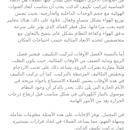
من الجوانب الأخرى المهمة التي يسأل عنها العملاء هي الأبعاد
المناسبة لتركيب تكييف الدكت. يجب أن تتناسب أبعاد القنوات
الهوائية مع حجم الوحدات الداخلية والخارجية، بحيث تضمن
توزيع الهواء بشكل متساوٍ وفعال. علاوة على ذلك، هناك معايير
فنية يجب مراعاتها، مثل قطر القناة، الذي يؤثر على سرعة
تدفق الهواء وكفاءة النظام بشكل عام. ينصح بالتعاون مع
متخصصين لتحديد الأبعاد المثالية حسب احتياجات المكان.
أما بالنسبة لأفضل الأوقات لتركيب التكييف، فيعتبر فصل
الربيع وبداية الصيف من الأوقات المثالية، حيث يكون الطلب
قليلاً مقارنة بفترات الذروة. يساعد ذلك على تجنب الازدحام
وتخفيض التكاليف المرتبطة بالتركيب. كما أن تركيب التكييف
في هذه الأوقات يضمن للعملاء الاستمتاع بأجواء مريحة في
الأيام الحارة التي تلي ذلك. يجدر بالذكر أن وجود النظام
موصول بالتيار الكهربائي في شكل مناسب قبل ارتفاع درجات
الحرارة يعد من الأمور الهامة.
في المجمل، توفر الإجابات على هذه الأسئلة معلومات شاملة
وسهلة الفهم، مما يساعد العملاء في اتخاذ قرارات مستنيرة
حول تركيب تكييف الدكت.