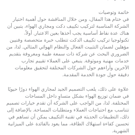
خاتمة وتوصيات
في ختام هذا المقال، ومن خلال المناقشة حول أهمية اختيار
الشركة المناسبة لتركيب تكييف دكت ومجاري الهواء، يتبين أن
هناك عدة نقاط أساسية يجب أخذها بعين الاعتبار. أولاً،
تكنولوجيا تركيب تكييف الدكت تتطلب خبرة متخصصة وفنيين
مؤهلين لضمان التثبيت الفعال والنظام الهوائي المثالي. لذا، من
الضروري البحث عن شركة ذات سمعة طيبة ومعروفة بتقديم
خدمات مهنية وموثوقة. ينبغي على العملاء تقييم تجارب
الآخرين وآراءهم حول الشركات المختلفة لتحقيق معلومات
دقيقة حول جودة الخدمة المقدمة.
علاوة على ذلك، يلعب التصميم الجيد لمجاري الهواء دورًا حيويًا
في ضمان توزيع الهواء بشكل متساوٍ داخل المساحات
المختلفة. لذا، من الواجب على الشركة أن تقدم خيارات تصميم
تتناسب مع احتياجات العملاء ومتطلبات المساحة. بالإضافة إلى
ذلك، التطبيقات الحديثة في تقنية التكييف يمكن أن تساهم في
تحسين كفاءة استهلاك الطاقة، مما يعود بالفائدة على الميزانية
الشهرية.