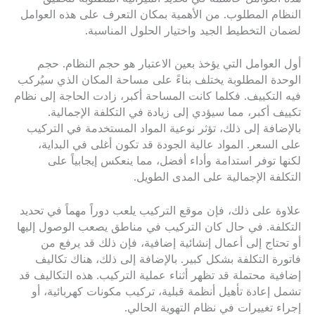
النظام المطلوب. من الأهمية بمكان التعرف على هذه العوامل
لضمان التخطيط الجيد واختيار الحلول المناسبة.
أول العوامل التي يؤخذ بعين الاعتبار هو حجم النظام. حجم
الوحدة المطلوبة يختلف بناءً على مساحة المكان الذي سيُركب
فيه التكييف. فكلما كانت المساحة أكبر، زادت الحاجة إلى نظام
تكييف أكبر، مما سيؤدي إلى زيادة في التكلفة الإجمالية.
بالإضافة إلى ذلك، تؤثر نوعية المواد المستخدمة في التركيب
على السعر. المواد عالية الجودة قد تكون أغلى في البداية،
لكنها توفر استدامة وأداء أفضل، مما ينعكس إيجابياً على
التكلفة الإجمالية على المدى الطويل.
علاوة على ذلك، فإن موقع التركيب يلعب دوراً مهماً في تحديد
التكلفة. في حال كان التركيب في مناطق يصعب الوصول إليها
أو تحتاج إلى أعمال إنشائية إضافية، فإن ذلك قد يرفع من
فاتورة التكلفة بشكل كبير. بالإضافة إلى ذلك، هناك تكاليف
إضافية محتملة قد تظهر أثناء عملية التركيب. هذه التكاليف قد
تشمل إعادة تأهيل أنظمة قبلية، تركيب مكونات كهربائية، أو
إجراء تغييرات في نظام التهوية الحالي.