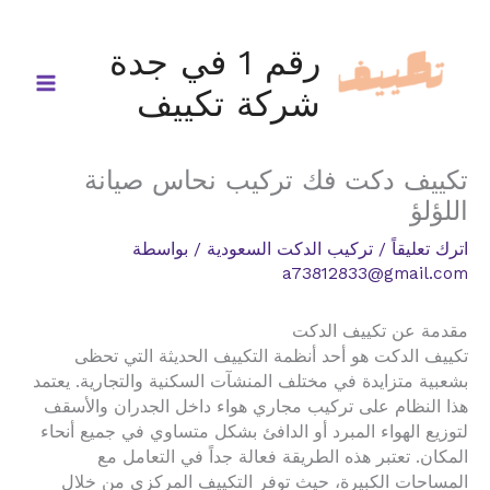
خطي
لى
رقم 1 في جدة
لمحتوى
شركة تكييف
تكييف دكت فك تركيب نحاس صيانة
اللؤلؤ
اترك تعليقاً
/
تركيب الدكت السعودية
/ بواسطة
a73812833@gmail.com
مقدمة عن تكييف الدكت
تكييف الدكت هو أحد أنظمة التكييف الحديثة التي تحظى
بشعبية متزايدة في مختلف المنشآت السكنية والتجارية. يعتمد
هذا النظام على تركيب مجاري هواء داخل الجدران والأسقف
لتوزيع الهواء المبرد أو الدافئ بشكل متساوي في جميع أنحاء
المكان. تعتبر هذه الطريقة فعالة جداً في التعامل مع
المساحات الكبيرة، حيث توفر التكييف المركزي من خلال