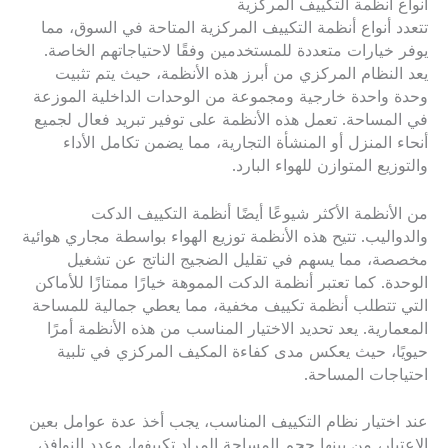
أنواع أنظمة التكييف المركزية
تتعدد أنواع أنظمة التكييف المركزية المتاحة في السوق، مما
يوفر خيارات متعددة للمستخدمين وفقًا لاحتياجاتهم الخاصة.
يعد النظام المركزي من أبرز هذه الأنظمة، حيث يتم تثبيت
وحدة واحدة خارجية ومجموعة من الوحدات الداخلية الموزعة
في المساحة. تعمل هذه الأنظمة على توفير تبريد فعال لجميع
أنحاء المنزل أو المنشأة التجارية، مما يضمن تكامل الأداء
والتوزيع المتوازن للهواء البارد.
من الأنظمة الأكثر شيوعًا أيضًا أنظمة التكييف الدكت
والدواليب. تتيح هذه الأنظمة توزيع الهواء بواسطة مجاري هوائية
مخصصة، مما يسهم في تقليل الضجيج الناتج عن تشغيل
الوحدة. كما تعتبر أنظمة الدكت المموهة خيارًا ممتازًا للأماكن
التي تتطلب أنظمة تكييف مخفية، مما يعطي جمالية للمساحة
المعمارية. يعد تحديد الاختيار المناسب من هذه الأنظمة أمرًا
حيويًا، حيث يعكس مدى كفاءة المكيف المركزي في تلبية
احتياجات المساحة.
عند اختيار نظام التكييف المناسب، يجب أخذ عدة عوامل بعين
الاعتبار، من بينها حجم المساحة المراد تكييفها، وعدد النوافذ،