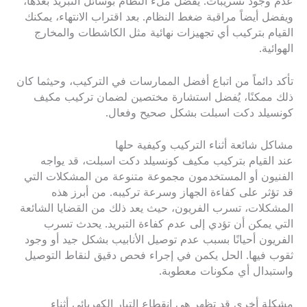
عدم وجود تسريبات. يُفضل ملء النظام بوسائل التبريد بعدها،
ويفضل أيضاً مراقبة ضغط النظام. بعد اقتراب الانتهاء، يمكنك
القيام بتركيب أي تجهيزات نهائية مثل الكاشطات والمخارج
الهوائية.
تأكد دائماً من اتباع أفضل الممارسات في التركيب، وحيثما كان
ذلك ممكنًا، يُفضل استشارة مختصين لضمان تركيب مكيف
كونسيلد دكت اسبلت بشكل صحيح وفعال.
مشاكل شائعة أثناء التركيب وكيفية حلها
عند القيام بتركيب مكيف كونسيلد دكت اسبلت، قد يواجه
الفنيون أو المستخدمون مجموعة متنوعة من المشكلات التي
قد تؤثر على كفاءة الجهاز وسرعة تركيبه. من أبرز هذه
المشكلات، تسرب الفريون، حيث يعد ذلك من القضايا الشائعة
التي يمكن أن تؤدي إلى عدم كفاءة التبريد. يحدث تسرب
الفريون أحيانًا بسبب عدم توصيل الأنابيب بشكل جيد أو وجود
ثقوب فيها. الحل يكمن في إجراء فحص دقيق لنقاط التوصيل
واستبدال أي مكونات معطوبة.
مشكلة أخرى قد تظهر هي انقطاع التيار الكهربائي أثناء