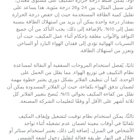
أولاً، يمكن ضبط درجة حرارة المكيف على مستوى معتدل،
على سبيل المثال، بين 24 و26 درجة مئوية. هذا يساعد على
تقليل كمية الطاقة المستخدمة حيث إن خفض درجة الحرارة
بمقدار درجة واحدة يمكن أن يزيد من استهلاك الطاقة بنسبة
تصل إلى 10%. بالإضافة إلى ذلك، يجب التأكد من أن جميع
النوافذ والأبواب مغلقة بإحكام أثناء عمل المكيف، حيث أن
التسربات الهوائية تؤدي إلى فقدان الهواء البارد أو الساخن
وتعزز من استهلاك الطاقة.
ثانيًا، يُفضل استخدام المروحات السقفية أو النقالة لمساعدة
نظام التكييف في توزيع الهواء, مما يقلل من الحمل على
الوحدة. كما أن تنظيف الفلاتر بشكل دوري يعتبر خطوة مهمة
لضمان تدفق الهواء بكفاءة، حيث أن الفلاتر المسدودة يمكن أن
تقلل من كفاءة المكيف بحوالي 15%. يُنصح بتغيير الفلاتر كل
ثلاثة أشهر على الأقل أو وفقًا لتعليمات الشركة المصنعة.
ثالثًا، يمكن استخدام نظام توقيت لتشغيل وإيقاف المكيف
تلقائيًا في أوقات معينة لضمان عدم تشغيله أثناء تواجد
الأشخاص في المنزل. إضافة إلى ذلك، يعتبر استخدام ستائر أو
ظلال في النهار طريقة فعالة لتقليل دخول أشعة الشمس