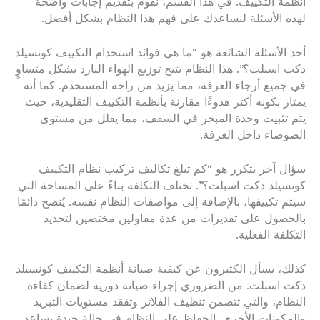
أنظمة التكييف. في هذا القسم، نقوم بتقديم إجابات واضحة
لهذه الأسئلة لنساعدك على فهم هذا النظام بشكل أفضل.
أحد الأسئلة الشائعة هو “ما هي فوائد استخدام التكييف كونسيلد
دكت اسبلت؟”. هذا النظام يتيح توزيع الهواء البارد بشكل متساوٍ
في جميع أرجاء الغرفة، مما يزيد من راحة المستخدم. كما أنه
يمتاز بكونه أكثر هدوءًا مقارنة بأنظمة التكييف التقليدية، حيث
يتم تثبيت وحدة المبخر في السقف، مما يقلل من مستوى
الضوضاء داخل الغرفة.
سؤال آخر يتكرر هو “كم تبلغ تكاليف تركيب نظام التكييف
كونسيلد دكت اسبلت؟”. تختلف التكلفة بناءً على المساحة التي
سيتم تكييفها، بالإضافة إلى مواصفات النظام نفسه. يُنصح دائمًا
بالحصول على تقديرات من عدة مقاولين مختصين لتحديد
التكلفة الفعلية.
كذلك، يسأل الكثيرون عن كيفية صيانة أنظمة التكييف كونسيلد
دكت اسبلت. من الضروري إجراء صيانة دورية لضمان كفاءة
النظام، والتي تتضمن تنظيف الفلاتر وتفقد مستويات التبريد
والمكونات الأخرى. الحفاظ على النظام في حالة جيدة يساعد