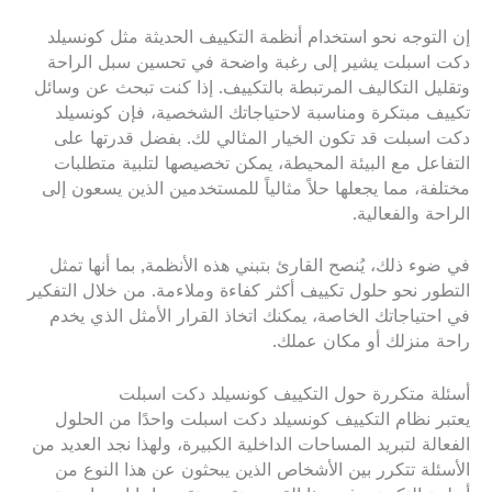
إن التوجه نحو استخدام أنظمة التكييف الحديثة مثل كونسيلد
دكت اسبلت يشير إلى رغبة واضحة في تحسين سبل الراحة
وتقليل التكاليف المرتبطة بالتكييف. إذا كنت تبحث عن وسائل
تكييف مبتكرة ومناسبة لاحتياجاتك الشخصية، فإن كونسيلد
دكت اسبلت قد تكون الخيار المثالي لك. بفضل قدرتها على
التفاعل مع البيئة المحيطة، يمكن تخصيصها لتلبية متطلبات
مختلفة، مما يجعلها حلاً مثالياً للمستخدمين الذين يسعون إلى
الراحة والفعالية.
في ضوء ذلك، يُنصح القارئ بتبني هذه الأنظمة, بما أنها تمثل
التطور نحو حلول تكييف أكثر كفاءة وملاءمة. من خلال التفكير
في احتياجاتك الخاصة، يمكنك اتخاذ القرار الأمثل الذي يخدم
راحة منزلك أو مكان عملك.
أسئلة متكررة حول التكييف كونسيلد دكت اسبلت
يعتبر نظام التكييف كونسيلد دكت اسبلت واحدًا من الحلول
الفعالة لتبريد المساحات الداخلية الكبيرة، ولهذا نجد العديد من
الأسئلة تتكرر بين الأشخاص الذين يبحثون عن هذا النوع من