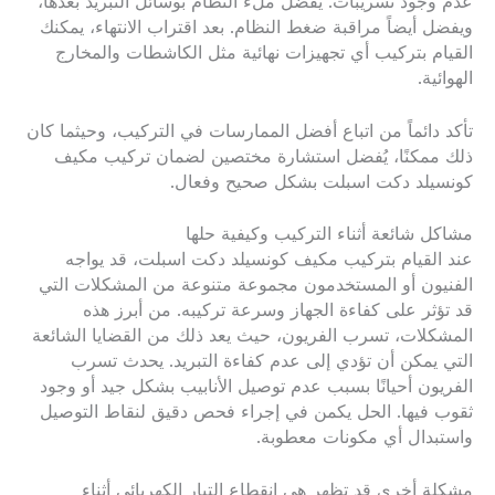
عدم وجود تسريبات. يُفضل ملء النظام بوسائل التبريد بعدها،
ويفضل أيضاً مراقبة ضغط النظام. بعد اقتراب الانتهاء، يمكنك
القيام بتركيب أي تجهيزات نهائية مثل الكاشطات والمخارج
الهوائية.
تأكد دائماً من اتباع أفضل الممارسات في التركيب، وحيثما كان
ذلك ممكنًا، يُفضل استشارة مختصين لضمان تركيب مكيف
كونسيلد دكت اسبلت بشكل صحيح وفعال.
مشاكل شائعة أثناء التركيب وكيفية حلها
عند القيام بتركيب مكيف كونسيلد دكت اسبلت، قد يواجه
الفنيون أو المستخدمون مجموعة متنوعة من المشكلات التي
قد تؤثر على كفاءة الجهاز وسرعة تركيبه. من أبرز هذه
المشكلات، تسرب الفريون، حيث يعد ذلك من القضايا الشائعة
التي يمكن أن تؤدي إلى عدم كفاءة التبريد. يحدث تسرب
الفريون أحيانًا بسبب عدم توصيل الأنابيب بشكل جيد أو وجود
ثقوب فيها. الحل يكمن في إجراء فحص دقيق لنقاط التوصيل
واستبدال أي مكونات معطوبة.
مشكلة أخرى قد تظهر هي انقطاع التيار الكهربائي أثناء