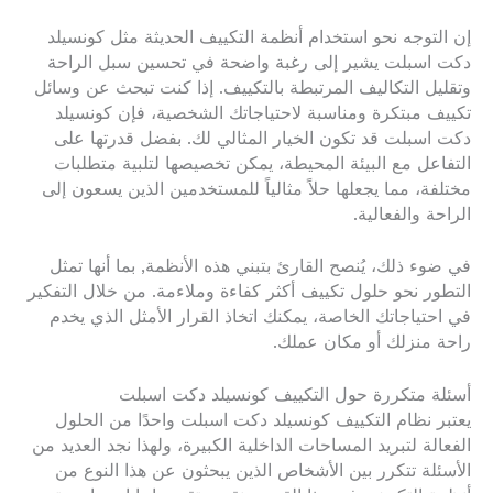
إن التوجه نحو استخدام أنظمة التكييف الحديثة مثل كونسيلد
دكت اسبلت يشير إلى رغبة واضحة في تحسين سبل الراحة
وتقليل التكاليف المرتبطة بالتكييف. إذا كنت تبحث عن وسائل
تكييف مبتكرة ومناسبة لاحتياجاتك الشخصية، فإن كونسيلد
دكت اسبلت قد تكون الخيار المثالي لك. بفضل قدرتها على
التفاعل مع البيئة المحيطة، يمكن تخصيصها لتلبية متطلبات
مختلفة، مما يجعلها حلاً مثالياً للمستخدمين الذين يسعون إلى
الراحة والفعالية.
في ضوء ذلك، يُنصح القارئ بتبني هذه الأنظمة, بما أنها تمثل
التطور نحو حلول تكييف أكثر كفاءة وملاءمة. من خلال التفكير
في احتياجاتك الخاصة، يمكنك اتخاذ القرار الأمثل الذي يخدم
راحة منزلك أو مكان عملك.
أسئلة متكررة حول التكييف كونسيلد دكت اسبلت
يعتبر نظام التكييف كونسيلد دكت اسبلت واحدًا من الحلول
الفعالة لتبريد المساحات الداخلية الكبيرة، ولهذا نجد العديد من
الأسئلة تتكرر بين الأشخاص الذين يبحثون عن هذا النوع من