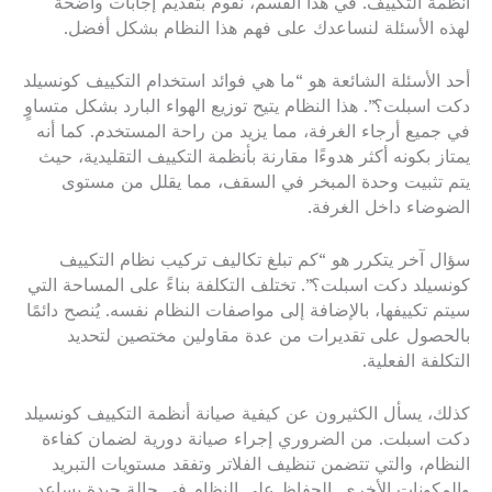
أنظمة التكييف. في هذا القسم، نقوم بتقديم إجابات واضحة
لهذه الأسئلة لنساعدك على فهم هذا النظام بشكل أفضل.
أحد الأسئلة الشائعة هو “ما هي فوائد استخدام التكييف كونسيلد
دكت اسبلت؟”. هذا النظام يتيح توزيع الهواء البارد بشكل متساوٍ
في جميع أرجاء الغرفة، مما يزيد من راحة المستخدم. كما أنه
يمتاز بكونه أكثر هدوءًا مقارنة بأنظمة التكييف التقليدية، حيث
يتم تثبيت وحدة المبخر في السقف، مما يقلل من مستوى
الضوضاء داخل الغرفة.
سؤال آخر يتكرر هو “كم تبلغ تكاليف تركيب نظام التكييف
كونسيلد دكت اسبلت؟”. تختلف التكلفة بناءً على المساحة التي
سيتم تكييفها، بالإضافة إلى مواصفات النظام نفسه. يُنصح دائمًا
بالحصول على تقديرات من عدة مقاولين مختصين لتحديد
التكلفة الفعلية.
كذلك، يسأل الكثيرون عن كيفية صيانة أنظمة التكييف كونسيلد
دكت اسبلت. من الضروري إجراء صيانة دورية لضمان كفاءة
النظام، والتي تتضمن تنظيف الفلاتر وتفقد مستويات التبريد
والمكونات الأخرى. الحفاظ على النظام في حالة جيدة يساعد