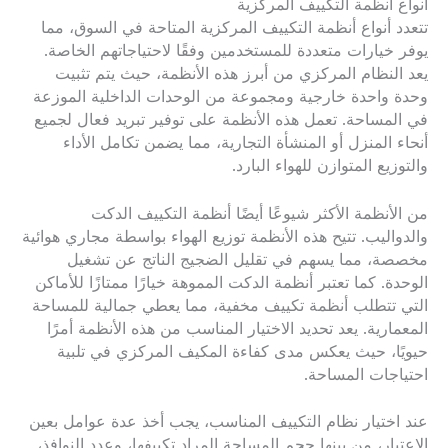
أنواع أنظمة التكييف المركزية
تتعدد أنواع أنظمة التكييف المركزية المتاحة في السوق، مما
يوفر خيارات متعددة للمستخدمين وفقًا لاحتياجاتهم الخاصة.
يعد النظام المركزي من أبرز هذه الأنظمة، حيث يتم تثبيت
وحدة واحدة خارجية ومجموعة من الوحدات الداخلية الموزعة
في المساحة. تعمل هذه الأنظمة على توفير تبريد فعال لجميع
أنحاء المنزل أو المنشأة التجارية، مما يضمن تكامل الأداء
والتوزيع المتوازن للهواء البارد.
من الأنظمة الأكثر شيوعًا أيضًا أنظمة التكييف الدكت
والدواليب. تتيح هذه الأنظمة توزيع الهواء بواسطة مجاري هوائية
مخصصة، مما يسهم في تقليل الضجيج الناتج عن تشغيل
الوحدة. كما تعتبر أنظمة الدكت المموهة خيارًا ممتازًا للأماكن
التي تتطلب أنظمة تكييف مخفية، مما يعطي جمالية للمساحة
المعمارية. يعد تحديد الاختيار المناسب من هذه الأنظمة أمرًا
حيويًا، حيث يعكس مدى كفاءة المكيف المركزي في تلبية
احتياجات المساحة.
عند اختيار نظام التكييف المناسب، يجب أخذ عدة عوامل بعين
الاعتبار، من بينها حجم المساحة المراد تكييفها، وعدد النوافذ،