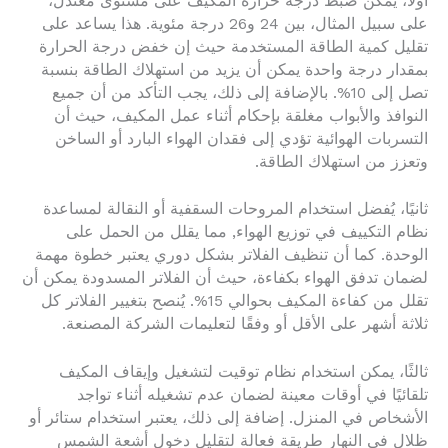
أولاً، يمكن ضبط درجة حرارة المكيف على مستوى معتدل،
على سبيل المثال، بين 24 و26 درجة مئوية. هذا يساعد على
تقليل كمية الطاقة المستخدمة حيث إن خفض درجة الحرارة
بمقدار درجة واحدة يمكن أن يزيد من استهلاك الطاقة بنسبة
تصل إلى 10%. بالإضافة إلى ذلك، يجب التأكد من أن جميع
النوافذ والأبواب مغلقة بإحكام أثناء عمل المكيف، حيث أن
التسربات الهوائية تؤدي إلى فقدان الهواء البارد أو الساخن
وتعزز من استهلاك الطاقة.
ثانيًا، يُفضل استخدام المروحات السقفية أو النقالة لمساعدة
نظام التكييف في توزيع الهواء, مما يقلل من الحمل على
الوحدة. كما أن تنظيف الفلاتر بشكل دوري يعتبر خطوة مهمة
لضمان تدفق الهواء بكفاءة، حيث أن الفلاتر المسدودة يمكن أن
تقلل من كفاءة المكيف بحوالي 15%. يُنصح بتغيير الفلاتر كل
ثلاثة أشهر على الأقل أو وفقًا لتعليمات الشركة المصنعة.
ثالثًا، يمكن استخدام نظام توقيت لتشغيل وإيقاف المكيف
تلقائيًا في أوقات معينة لضمان عدم تشغيله أثناء تواجد
الأشخاص في المنزل. إضافة إلى ذلك، يعتبر استخدام ستائر أو
ظلال في النهار طريقة فعالة لتقليل دخول أشعة الشمس