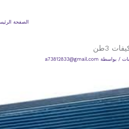
الصفحة الرئيس
ت 3طن
ات
/ بواسطة
a73812833@gmail.com