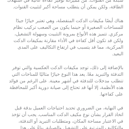
شبكة من القنوات. من مميزاته توفير كفاءة عالية في استهلاك
الطاقة، ولكن يمكن أن يتطلب مساحة أكبر لتثبيت القنوات.
هناك أيضًا مكيفات الدكت المنفصلة، وهي تعتبر خيارًا جيدًا
للمساحات الصغيرة أو حينما يكون من الصعب تركيب نظام
مركزي. تتميز هذه الأنواع بمرونة التثبيت وسهولة التشغيل،
ولكن قد تكون أقل كفاءة في الأداء مقارنة بمكيفات الدكت
المركزية، مما قد يتسبب في ارتفاع التكاليف على المدى
البعيد.
بالإضافة إلى ذلك، توجد مكيفات الدكت العكسية والتي توفر
التدفئة والتبريد معًا. يعد هذا النوع خيارًا مثاليًا للمناخات التي
تتطلب مدخلات للتدفئة في أشهر معينة. على الرغم من فوائد
هذه الأنظمة، إلا أنها قد تحتاج إلى صيانة دورية أكبر للمحافظة
على كفاءتها.
في النهاية، من الضروري تحديد احتياجات العميل بدقة قبل
اتخاذ القرار بشأن نوع مكيف الدكت المناسب. يجب أن تؤخذ
في الاعتبار مساحة المكان، ومتطلبات التبريد أو التدفئة،
والتكاليف المترتبة على التشغيل والصيانة. بناءً على هذا