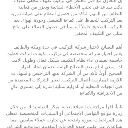
إن التعاون مع فني مختص في تركيب تكييف مخفي مكيف
دكت يساعد في تجنب الأخطاء الشائعة ويعزز من فعالية
النظام. من المهم التأكد من حصول النظام على صيانة دورية
بعد التركيب للحفاظ على كفاءة التشغيل وجودة الهواء. يعد
التركيب الصحيح عاملاً أساسياً في حصول العملاء على نتائج
مثلى من التكييف المخفي.
أهم النصائح لاختيار شركة التركيب في جدة ومكة والطائف
يعتبر اختيار شركة متخصصة في تركيب مكيفات الدكت خطوة
حاسمة لضمان أداء نظام التكييف بشكل فعال وطويل الأمد.
لذا، ينبغي اتباع بعض النصائح الهامة لضمان اتخاذ القرار
الصحيح. أولاً، تأكد من أن الشركة لديها التراخيص والشهادات
اللازمة لممارسة أعمال التركيب. تعتبر الشركات المعتمدة من
قبل الجهات المحلية أو الدولية بمثابة إشارة إلى مستوى عالٍ
من الاحترافية والكفاءة.
ثانياً، اقرأ مراجعات العملاء بعناية. يمكن القيام بذلك من خلال
زيارة مواقع التواصل الاجتماعي أو المنتديات المتخصصة. تعطي
هذه المراجعات صورة واضحة عن تجارب عملاء سابقين، مما
يساعدك على تقييم جودة الخدمات المقدمة وموثوقية الشركة.