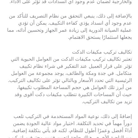
والخارجية لضمان عدم وجود أي انسدادات قد تؤثر على الأداء.
بالإضافة إلى ذلك، ينبغي التحقق من نظام التصريف للتأكد من
عدم وجود أي انسداد يؤذي كفاءة التكييف. يمكن أن تؤدي
عملية الصيانة الدورية إلى زيادة عمر الجهاز وتحسين أدائه، مما
يجعلها استثمارًا يستحق الاهتمام.
تكاليف تركيب مكيفات الدكت
تعتبر تكاليف تركيب مكيفات الدكت من العوامل الحيوية التي
تؤثر على قرار العميل عند التفكير في شراء نظام تكييف
متكامل. في جدة ومكة والطائف، يوجد مجموعة من العوامل
الرئيسية التي تحدد الأسعار وبالتالي تؤثر على تكاليف التركيب.
من أبرز تلك العوامل هي حجم المساحة المطلوب تكييفها،
حيث أن المساحات الكبيرة تتطلب مكيفات دكت أقوى وقد
تزيد من تكاليف التركيب.
إضافةً إلى ذلك، نوعية المواد المستخدمة في التركيب تلعب
دوراً مهماً في تحديد التكلفة. اختيار مواد عالية الجودة يضمن
أداءً أفضل وعمرًا أطول للنظام، لكنه قد يأتي بتكلفة إضافية.
من الناحية الأخرى، هناك حاجة لتعيين فنيين محترفين لتركيب