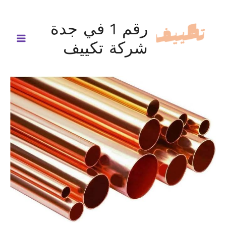
خطي
لى
رقم 1 في جدة
لمحتوى
شركة تكييف