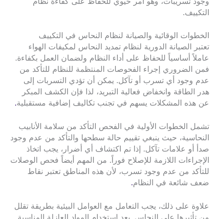
وجود تسريبات، وهو أمر حيوي للحفاظ على كفاءة نظام
التكييف.
الخطوات الوقائية والصيانة لنظام النحاس في التكييف
تعتبر الصيانة الدورية لنظام تمديد النحاس لمكيفات الهواء
عاملاً أساسياً للحفاظ على أداء النظام ولضمان العمل بكفاءة.
فمن الضروري إجراء الفحوصات المنتظمة للنظام للتأكد من
عدم وجود أي تسرب أو تآكل. يمكن أن تؤدي التسربات إلى
هدر الطاقة وانخفاض فعالية التبريد، لذا فإن الكشف المبكر
عن هذه المشكلات يسهم في تجنب تكاليف إضافية مستقبلية
.
تشمل الخطوات الأولية في الفحص التأكد من سلامة الأنابيب
النحاسية، حيث ينبغي تقييم حالة سطحها والتأكد من عدم وجود
صدأ أو علامات تآكل. إذا تم اكتشاف أي أضرار، يجب اتخاذ
الإجراءات اللازمة للإصلاح فوراً. من المهم أيضاً فحص الوصلات
للتأكد من عدم وجود تسرب، لأن هذه المناطق تعتبر نقاط
ضعف شائعة في النظام
.
علاوة على ذلك، يجب التعامل مع العوامل البيئية بطريقة تقلل
من تأثيرها على النحاس. يعد استخدام المواد العازلة المناسبة