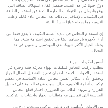
عصرنا الحالي، واستخدام النحاس في أنظمة التكييف يلعب
دورًا حيويًا في هذا الصدد. فبفضل كفاءة استهلاك الطاقة التي
يوفرها، يقلل من الانبعاثات الضارة الناتجة عن استخدام الطاقة
في التكييف. بالإضافة إلى ذلك، يعد النحاس مادة قابلة لإعادة
التدوير، مما يجعله خيارًا صديقًا للبيئة.
إن استخدام النحاس في تمديد أنظمة التكييف لا يعزز فقط من
أداء الأجهزة بل يساهم أيضًا في تحقيق استدامة بيئية، مما
يجعله الخيار الأكثر شيوعًا لدى المهندسين والفنيين في هذا
المجال.
أسس لمكيفات الهواء
يتطلب تركيب النحاس لمكيفات الهواء معرفة فنية وخبرة في
استخدام الأدوات اللازمة، لضمان تحقيق التشغيل الفعال للجهاز
وتحقيق الأداء المثالي. يُعتبر النحاس المادة الأساسية في معظم
تركيبات أنظمة التكييف، وذلك بسبب قدرته العالية على توصيل
الحرارة والبرودة. لذلك، من الضروري اختيار قطع النحاس
المناسبة التي تتماشى مع متطلبات الجهاز واحتياجات التركيب.
من الأدوات الأساسية في عملية التركيب تستخدم زوج من