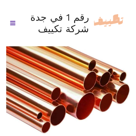
خطي
لى
رقم 1 في جدة
لمحتوى
شركة تكييف