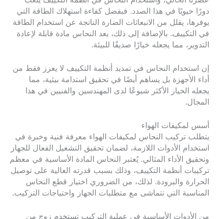
عصرنا الحالي، واستخدام النحاس في أنظمة التكييف يلعب
دورًا حيويًا في هذا الصدد. فبفضل كفاءة استهلاك الطاقة التي
يوفرها، يقلل من الانبعاثات الضارة الناتجة عن استخدام الطاقة
في التكييف. بالإضافة إلى ذلك، يعد النحاس مادة قابلة لإعادة
التدوير، مما يجعله خيارًا صديقًا للبيئة.
إن استخدام النحاس في تمديد أنظمة التكييف لا يعزز فقط من
أداء الأجهزة بل يساهم أيضًا في تحقيق استدامة بيئية، مما
يجعله الخيار الأكثر شيوعًا لدى المهندسين والفنيين في هذا
المجال.
أسس لمكيفات الهواء
يتطلب تركيب النحاس لمكيفات الهواء معرفة فنية وخبرة في
استخدام الأدوات اللازمة، لضمان تحقيق التشغيل الفعال للجهاز
وتحقيق الأداء المثالي. يُعتبر النحاس المادة الأساسية في معظم
تركيبات أنظمة التكييف، وذلك بسبب قدرته العالية على توصيل
الحرارة والبرودة. لذلك، من الضروري اختيار قطع النحاس
المناسبة التي تتماشى مع متطلبات الجهاز واحتياجات التركيب.
من الأدوات الأساسية في عملية التركيب تستخدم زوج من