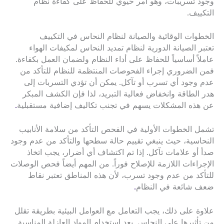
وجود تسريبات، وهو أمر حيوي للحفاظ على كفاءة نظام
التكييف.
الخطوات الوقائية والصيانة لنظام النحاس في التكييف
تعتبر الصيانة الدورية لنظام تمديد النحاس لمكيفات الهواء
عاملاً أساسياً للحفاظ على أداء النظام ولضمان العمل بكفاءة.
فمن الضروري إجراء الفحوصات المنتظمة للنظام للتأكد من
عدم وجود أي تسرب أو تآكل. يمكن أن تؤدي التسربات إلى
هدر الطاقة وانخفاض فعالية التبريد، لذا فإن الكشف المبكر
عن هذه المشكلات يسهم في تجنب تكاليف إضافية مستقبلية
.
تشمل الخطوات الأولية في الفحص التأكد من سلامة الأنابيب
النحاسية، حيث ينبغي تقييم حالة سطحها والتأكد من عدم وجود
صدأ أو علامات تآكل. إذا تم اكتشاف أي أضرار، يجب اتخاذ
الإجراءات اللازمة للإصلاح فوراً. من المهم أيضاً فحص الوصلات
للتأكد من عدم وجود تسرب، لأن هذه المناطق تعتبر نقاط
ضعف شائعة في النظام
.
علاوة على ذلك، يجب التعامل مع العوامل البيئية بطريقة تقلل
من تأثيرها على النحاس. يعد استخدام المواد العازلة المناسبة