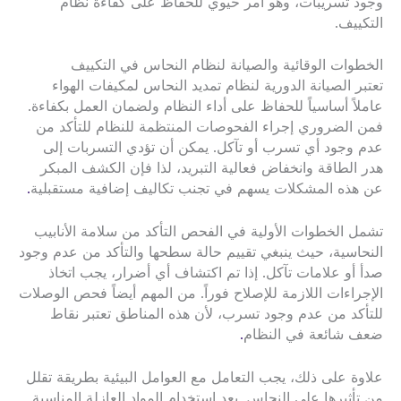
وجود تسريبات، وهو أمر حيوي للحفاظ على كفاءة نظام
التكييف.
الخطوات الوقائية والصيانة لنظام النحاس في التكييف
تعتبر الصيانة الدورية لنظام تمديد النحاس لمكيفات الهواء
عاملاً أساسياً للحفاظ على أداء النظام ولضمان العمل بكفاءة.
فمن الضروري إجراء الفحوصات المنتظمة للنظام للتأكد من
عدم وجود أي تسرب أو تآكل. يمكن أن تؤدي التسربات إلى
هدر الطاقة وانخفاض فعالية التبريد، لذا فإن الكشف المبكر
عن هذه المشكلات يسهم في تجنب تكاليف إضافية مستقبلية
.
تشمل الخطوات الأولية في الفحص التأكد من سلامة الأنابيب
النحاسية، حيث ينبغي تقييم حالة سطحها والتأكد من عدم وجود
صدأ أو علامات تآكل. إذا تم اكتشاف أي أضرار، يجب اتخاذ
الإجراءات اللازمة للإصلاح فوراً. من المهم أيضاً فحص الوصلات
للتأكد من عدم وجود تسرب، لأن هذه المناطق تعتبر نقاط
ضعف شائعة في النظام
.
علاوة على ذلك، يجب التعامل مع العوامل البيئية بطريقة تقلل
من تأثيرها على النحاس. يعد استخدام المواد العازلة المناسبة