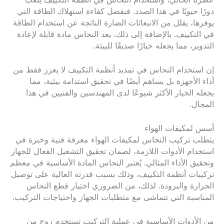
عصرنا الحالي، واستخدام النحاس في أنظمة التكييف يلعب
دورًا حيويًا في هذا الصدد. فبفضل كفاءة استهلاك الطاقة التي
يوفرها، يقلل من الانبعاثات الضارة الناتجة عن استخدام الطاقة
في التكييف. بالإضافة إلى ذلك، يعد النحاس مادة قابلة لإعادة
التدوير، مما يجعله خيارًا صديقًا للبيئة.
إن استخدام النحاس في تمديد أنظمة التكييف لا يعزز فقط من
أداء الأجهزة بل يساهم أيضًا في تحقيق استدامة بيئية، مما
يجعله الخيار الأكثر شيوعًا لدى المهندسين والفنيين في هذا
المجال.
أسس لمكيفات الهواء
يتطلب تركيب النحاس لمكيفات الهواء معرفة فنية وخبرة في
استخدام الأدوات اللازمة، لضمان تحقيق التشغيل الفعال للجهاز
وتحقيق الأداء المثالي. يُعتبر النحاس المادة الأساسية في معظم
تركيبات أنظمة التكييف، وذلك بسبب قدرته العالية على توصيل
الحرارة والبرودة. لذلك، من الضروري اختيار قطع النحاس
المناسبة التي تتماشى مع متطلبات الجهاز واحتياجات التركيب.
من الأدوات الأساسية في عملية التركيب تستخدم زوج من