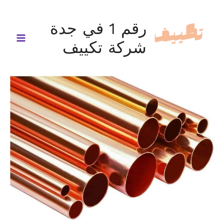
خطي
لى
رقم 1 في جدة
لمحتوى
شركة تكييف