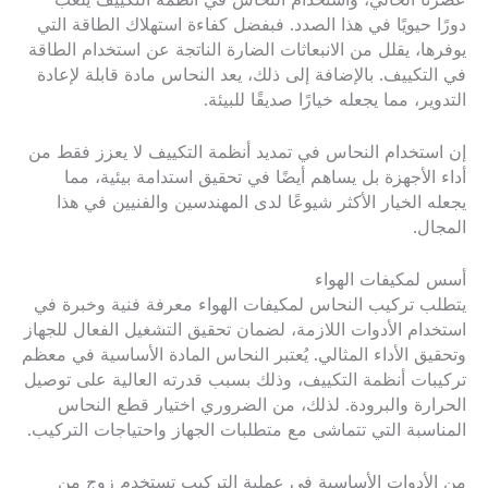
عصرنا الحالي، واستخدام النحاس في أنظمة التكييف يلعب
دورًا حيويًا في هذا الصدد. فبفضل كفاءة استهلاك الطاقة التي
يوفرها، يقلل من الانبعاثات الضارة الناتجة عن استخدام الطاقة
في التكييف. بالإضافة إلى ذلك، يعد النحاس مادة قابلة لإعادة
التدوير، مما يجعله خيارًا صديقًا للبيئة.
إن استخدام النحاس في تمديد أنظمة التكييف لا يعزز فقط من
أداء الأجهزة بل يساهم أيضًا في تحقيق استدامة بيئية، مما
يجعله الخيار الأكثر شيوعًا لدى المهندسين والفنيين في هذا
المجال.
أسس لمكيفات الهواء
يتطلب تركيب النحاس لمكيفات الهواء معرفة فنية وخبرة في
استخدام الأدوات اللازمة، لضمان تحقيق التشغيل الفعال للجهاز
وتحقيق الأداء المثالي. يُعتبر النحاس المادة الأساسية في معظم
تركيبات أنظمة التكييف، وذلك بسبب قدرته العالية على توصيل
الحرارة والبرودة. لذلك، من الضروري اختيار قطع النحاس
المناسبة التي تتماشى مع متطلبات الجهاز واحتياجات التركيب.
من الأدوات الأساسية في عملية التركيب تستخدم زوج من