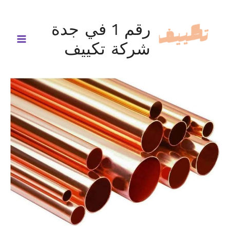
خطي
لى
رقم 1 في جدة
لمحتوى
شركة تكييف