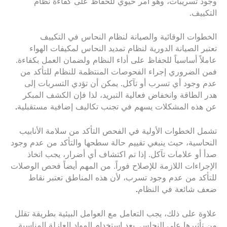
وجود تسريبات، وهو أمر حيوي للحفاظ على كفاءة نظام
التكييف.
الخطوات الوقائية والصيانة لنظام النحاس في التكييف
تعتبر الصيانة الدورية لنظام تمديد النحاس لمكيفات الهواء
عاملاً أساسياً للحفاظ على أداء النظام ولضمان العمل بكفاءة.
فمن الضروري إجراء الفحوصات المنتظمة للنظام للتأكد من
عدم وجود أي تسرب أو تآكل. يمكن أن تؤدي التسربات إلى
هدر الطاقة وانخفاض فعالية التبريد، لذا فإن الكشف المبكر
عن هذه المشكلات يسهم في تجنب تكاليف إضافية مستقبلية
.
تشمل الخطوات الأولية في الفحص التأكد من سلامة الأنابيب
النحاسية، حيث ينبغي تقييم حالة سطحها والتأكد من عدم وجود
صدأ أو علامات تآكل. إذا تم اكتشاف أي أضرار، يجب اتخاذ
الإجراءات اللازمة للإصلاح فوراً. من المهم أيضاً فحص الوصلات
للتأكد من عدم وجود تسرب، لأن هذه المناطق تعتبر نقاط
ضعف شائعة في النظام
.
علاوة على ذلك، يجب التعامل مع العوامل البيئية بطريقة تقلل
من تأثيرها على النحاس. يعد استخدام المواد العازلة المناسبة