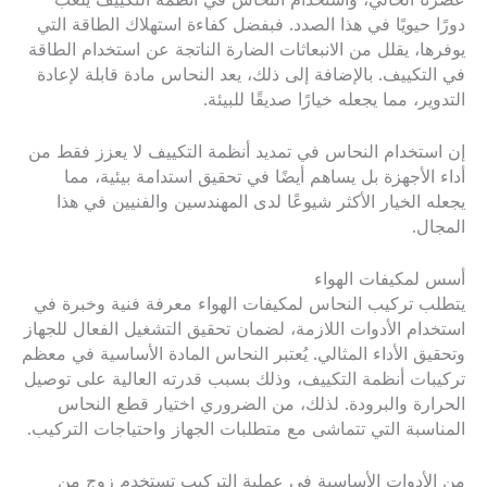
عصرنا الحالي، واستخدام النحاس في أنظمة التكييف يلعب
دورًا حيويًا في هذا الصدد. فبفضل كفاءة استهلاك الطاقة التي
يوفرها، يقلل من الانبعاثات الضارة الناتجة عن استخدام الطاقة
في التكييف. بالإضافة إلى ذلك، يعد النحاس مادة قابلة لإعادة
التدوير، مما يجعله خيارًا صديقًا للبيئة.
إن استخدام النحاس في تمديد أنظمة التكييف لا يعزز فقط من
أداء الأجهزة بل يساهم أيضًا في تحقيق استدامة بيئية، مما
يجعله الخيار الأكثر شيوعًا لدى المهندسين والفنيين في هذا
المجال.
أسس لمكيفات الهواء
يتطلب تركيب النحاس لمكيفات الهواء معرفة فنية وخبرة في
استخدام الأدوات اللازمة، لضمان تحقيق التشغيل الفعال للجهاز
وتحقيق الأداء المثالي. يُعتبر النحاس المادة الأساسية في معظم
تركيبات أنظمة التكييف، وذلك بسبب قدرته العالية على توصيل
الحرارة والبرودة. لذلك، من الضروري اختيار قطع النحاس
المناسبة التي تتماشى مع متطلبات الجهاز واحتياجات التركيب.
من الأدوات الأساسية في عملية التركيب تستخدم زوج من