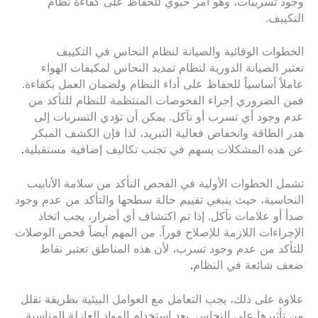
وجود تسريبات، وهو أمر حيوي للحفاظ على كفاءة نظام
التكييف.
الخطوات الوقائية والصيانة لنظام النحاس في التكييف
تعتبر الصيانة الدورية لنظام تمديد النحاس لمكيفات الهواء
عاملاً أساسياً للحفاظ على أداء النظام ولضمان العمل بكفاءة.
فمن الضروري إجراء الفحوصات المنتظمة للنظام للتأكد من
عدم وجود أي تسرب أو تآكل. يمكن أن تؤدي التسربات إلى
هدر الطاقة وانخفاض فعالية التبريد، لذا فإن الكشف المبكر
عن هذه المشكلات يسهم في تجنب تكاليف إضافية مستقبلية
.
تشمل الخطوات الأولية في الفحص التأكد من سلامة الأنابيب
النحاسية، حيث ينبغي تقييم حالة سطحها والتأكد من عدم وجود
صدأ أو علامات تآكل. إذا تم اكتشاف أي أضرار، يجب اتخاذ
الإجراءات اللازمة للإصلاح فوراً. من المهم أيضاً فحص الوصلات
للتأكد من عدم وجود تسرب، لأن هذه المناطق تعتبر نقاط
ضعف شائعة في النظام
.
علاوة على ذلك، يجب التعامل مع العوامل البيئية بطريقة تقلل
من تأثيرها على النحاس. يعد استخدام المواد العازلة المناسبة