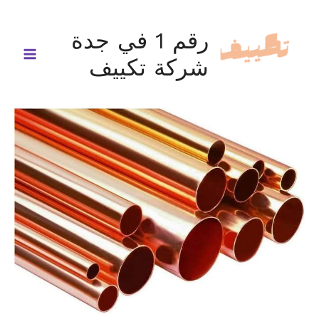
خطي
لى
رقم 1 في جدة
لمحتوى
شركة تكييف