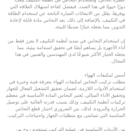
عصرنا الحالي، واستخدام النحاس في أنظمة التكييف يلعب
دورًا حيويًا في هذا الصدد. فبفضل كفاءة استهلاك الطاقة التي
يوفرها، يقلل من الانبعاثات الضارة الناتجة عن استخدام الطاقة
في التكييف. بالإضافة إلى ذلك، يعد النحاس مادة قابلة لإعادة
التدوير، مما يجعله خيارًا صديقًا للبيئة.
إن استخدام النحاس في تمديد أنظمة التكييف لا يعزز فقط من
أداء الأجهزة بل يساهم أيضًا في تحقيق استدامة بيئية، مما
يجعله الخيار الأكثر شيوعًا لدى المهندسين والفنيين في هذا
المجال.
أسس لمكيفات الهواء
يتطلب تركيب النحاس لمكيفات الهواء معرفة فنية وخبرة في
استخدام الأدوات اللازمة، لضمان تحقيق التشغيل الفعال للجهاز
وتحقيق الأداء المثالي. يُعتبر النحاس المادة الأساسية في معظم
تركيبات أنظمة التكييف، وذلك بسبب قدرته العالية على توصيل
الحرارة والبرودة. لذلك، من الضروري اختيار قطع النحاس
المناسبة التي تتماشى مع متطلبات الجهاز واحتياجات التركيب.
من الأدوات الأساسية في عملية التركيب تستخدم زوج من