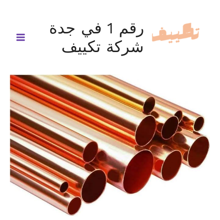
خطي
لى
رقم 1 في جدة
لمحتوى
شركة تكييف