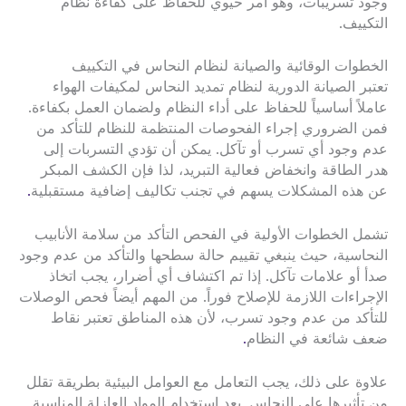
وجود تسريبات، وهو أمر حيوي للحفاظ على كفاءة نظام
التكييف.
الخطوات الوقائية والصيانة لنظام النحاس في التكييف
تعتبر الصيانة الدورية لنظام تمديد النحاس لمكيفات الهواء
عاملاً أساسياً للحفاظ على أداء النظام ولضمان العمل بكفاءة.
فمن الضروري إجراء الفحوصات المنتظمة للنظام للتأكد من
عدم وجود أي تسرب أو تآكل. يمكن أن تؤدي التسربات إلى
هدر الطاقة وانخفاض فعالية التبريد، لذا فإن الكشف المبكر
عن هذه المشكلات يسهم في تجنب تكاليف إضافية مستقبلية
.
تشمل الخطوات الأولية في الفحص التأكد من سلامة الأنابيب
النحاسية، حيث ينبغي تقييم حالة سطحها والتأكد من عدم وجود
صدأ أو علامات تآكل. إذا تم اكتشاف أي أضرار، يجب اتخاذ
الإجراءات اللازمة للإصلاح فوراً. من المهم أيضاً فحص الوصلات
للتأكد من عدم وجود تسرب، لأن هذه المناطق تعتبر نقاط
ضعف شائعة في النظام
.
علاوة على ذلك، يجب التعامل مع العوامل البيئية بطريقة تقلل
من تأثيرها على النحاس. يعد استخدام المواد العازلة المناسبة