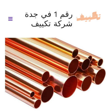
خطي
لى
رقم 1 في جدة
لمحتوى
شركة تكييف