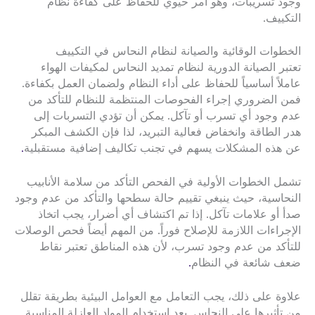
وجود تسريبات، وهو أمر حيوي للحفاظ على كفاءة نظام
التكييف.
الخطوات الوقائية والصيانة لنظام النحاس في التكييف
تعتبر الصيانة الدورية لنظام تمديد النحاس لمكيفات الهواء
عاملاً أساسياً للحفاظ على أداء النظام ولضمان العمل بكفاءة.
فمن الضروري إجراء الفحوصات المنتظمة للنظام للتأكد من
عدم وجود أي تسرب أو تآكل. يمكن أن تؤدي التسربات إلى
هدر الطاقة وانخفاض فعالية التبريد، لذا فإن الكشف المبكر
عن هذه المشكلات يسهم في تجنب تكاليف إضافية مستقبلية
.
تشمل الخطوات الأولية في الفحص التأكد من سلامة الأنابيب
النحاسية، حيث ينبغي تقييم حالة سطحها والتأكد من عدم وجود
صدأ أو علامات تآكل. إذا تم اكتشاف أي أضرار، يجب اتخاذ
الإجراءات اللازمة للإصلاح فوراً. من المهم أيضاً فحص الوصلات
للتأكد من عدم وجود تسرب، لأن هذه المناطق تعتبر نقاط
ضعف شائعة في النظام
.
علاوة على ذلك، يجب التعامل مع العوامل البيئية بطريقة تقلل
من تأثيرها على النحاس. يعد استخدام المواد العازلة المناسبة