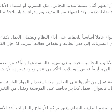
ن تظهر أثناء عملية تمديد النحاس، مثل التسرب أو انسداد الأنا
ط ضعف. بعد الانتهاء من التمديد، يتم إجراء اختبار للإحكام 
لهواء عاملاً أساسياً للحفاظ على أداء النظام ولضمان العمل بكف
 التسربات إلى هدر الطاقة وانخفاض فعالية التبريد، لذا فإن
نابيب النحاسية، حيث ينبغي تقييم حالة سطحها والتأكد من عدم 
 من المهم أيضاً فحص الوصلات للتأكد من عدم وجود تسرب، لأن ه
ة تقلل من تأثيرها على النحاس. يعد استخدام المواد العازلة المن
آكل. فالعوازل تعمل كحاجز يحافظ على الموصلية ويقلل من التغ
 منتظم لتنظيف النظام. يعتبر تراكم الأوساخ والملوثات أحد الأ