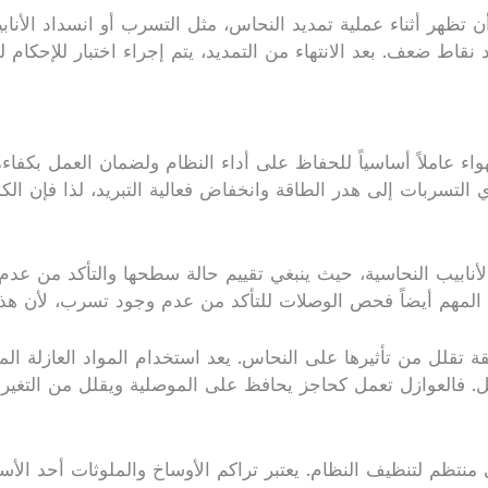
ن تظهر أثناء عملية تمديد النحاس، مثل التسرب أو انسداد الأنا
ط ضعف. بعد الانتهاء من التمديد، يتم إجراء اختبار للإحكام 
لهواء عاملاً أساسياً للحفاظ على أداء النظام ولضمان العمل بكف
 التسربات إلى هدر الطاقة وانخفاض فعالية التبريد، لذا فإن
نابيب النحاسية، حيث ينبغي تقييم حالة سطحها والتأكد من عدم 
 من المهم أيضاً فحص الوصلات للتأكد من عدم وجود تسرب، لأن ه
ة تقلل من تأثيرها على النحاس. يعد استخدام المواد العازلة المن
آكل. فالعوازل تعمل كحاجز يحافظ على الموصلية ويقلل من التغ
 منتظم لتنظيف النظام. يعتبر تراكم الأوساخ والملوثات أحد الأ