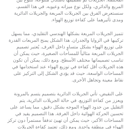
المختلفة. الجريلات تم تصميمها بأشكال متنوعة، تتنوع بين
المربع والدائري، ولكل نوع ميزاته وعيوبه. في هذا القسم،
سنستعرض الفرق بين الجريلات المربعة والجريلات الدائرية
ومدى تأثيرهما على كفاءة توزيع الهواء.
تتميز الجريلات المربعة بشكلها الهندسي التقليدي، مما يسهل
تركيبها في الزوايا والجدران. هذا الشكل يمنح المربعات القدرة
على توزيع الهواء بشكل متساوٍ داخل الغرف. يُعتبر تصميم
الجريلات المربعة مثالياً للمساحات الصغيرة، حيث يمكن أن
تناسب تصميماتها مختلف الأسطح. ومع ذلك، يمكن أن تكون
هذه الجريلات أقل كفاءة في توزيع الهواء عند استخدامها في
المساحات الواسعة، حيث قد يؤدي الشكل إلى التركيز على
نقاط معينة وتجاهل الأخرى.
على النقيض، تأتي الجريلات الدائرية بتصميم يتسم بالمرونة
ويعزز من كفاءة التوزيع. في حالة الجريلات الدائرية، يتم
التقليل من حدود الهواء الموجه بشكل دقيق، مما يساعد على
تحسين الحركة الهوائية داخل الغرفة. هذا التصميم يفيد في
المساحات الأكبر، حيث يمكن أن تهيئ تدفقاً مستمراً دون تركز
الهواء في منطقة واحدة. ومع ذلك، تعتمد كفاءة الجريلات