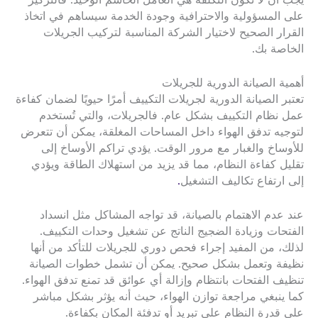
يجب أن لا تكون التكلفة هي العامل الحاسم الوحيد. فالتركيز
على المسؤولية والاحترافية وجودة الخدمة سيساهم في اتخاذ
القرار الصحيح لاختيار الشركة المناسبة لتركيب الجريلات
الخاصة بك.
أهمية الصيانة الدورية للجريلات
تعتبر الصيانة الدورية لجريلات التكييف أمرًا حيويًا لضمان كفاءة
عمل نظام التكييف بشكل عام. فالجريلات، والتي تُستخدم
لتوجيه تدفق الهواء داخل المساحات المغلقة، يمكن أن تتعرض
للأوساخ والغبار مع مرور الوقت. يؤدي تراكم الأوساخ إلى
تقليل كفاءة النظام، مما قد يزيد من استهلاك الطاقة ويؤدي
إلى ارتفاع تكاليف التشغيل
.
عند عدم الاهتمام بالصيانة، قد تواجه المشاكل مثل انسداد
الفتحات وزيادة الضجيج الناتج عن تشغيل وحدات التكييف.
لذلك، من المفيد إجراء فحص دوري للجريلات للتأكد من أنها
نظيفة وتعمل بشكل صحيح. يمكن أن تشمل خطوات الصيانة
تنظيف الفتحات بانتظام وإزالة أي عوائق قد تمنع تدفق الهواء.
كما ينبغي مراجعة توازن الهواء، حيث أنه يؤثر بشكل مباشر
على قدرة النظام على تبريد أو تدفئة المكان بكفاءة.