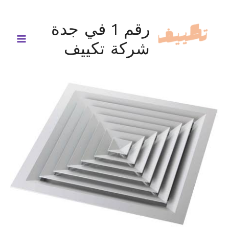
خطي
لى
رقم 1 في جدة
لمحتوى
شركة تكييف