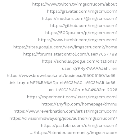
https://www.twitch.tv/imgscrrucom/about
https://gravatar.com/imgscrrucom1
https://medium.com/@imgscrrucom1
https://github.com/imgscrrucom1
https://500px.com/p/imgscrrucom1
https://www.tumblr.com/imgscrrucom1
https://sites.google.com/view/imgscrrucom2/home
https://forums.starcontrol.com/user/7657799
https://scholar.google.com/citations?
user=qYPRyKYAAAAJ&hl=en
https://www.brownbook.net/business/55005150/ko66-
link-truy-c%E1%BA%ADp-nh%C3%A0-c%C3%A1i-ko66-
an-to%C3%A0n-n%C4%83m-2026
https://experiment.com/users/imgscrrucom1
https://anyflip.com/homepage/dmrnu
https://www.reverbnation.com/artist/imgscrrucom1
https://divisionmidway.org/jobs/author/imgscrrucom1/
https://pastebin.com/u/imgscrrucom1
https://blender.community/imgscrrucom/…