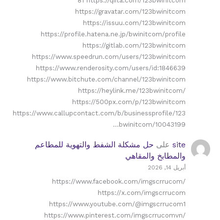
81 https://qiita.com/123bwinitcom
https://gravatar.com/123bwinitcom
https://issuu.com/123bwinitcom
https://profile.hatena.ne.jp/bwinitcom/profile
https://gitlab.com/123bwinitcom
https://www.speedrun.com/users/123bwinitcom
https://www.renderosity.com/users/id:1846639
https://www.bitchute.com/channel/123bwinitcom
https://heylink.me/123bwinitcom/
https://500px.com/p/123bwinitcom
https://www.callupcontact.com/b/businessprofile/123
bwinitcom/10043199…
site
على
حل مشكلة الشفط والتهوية للمطاعم
والمطابخ والمقاهي
أبريل 14, 2026
https://www.facebook.com/imgscrrucom/
https://x.com/imgscrrucom
https://www.youtube.com/@imgscrrucom1
https://www.pinterest.com/imgscrrucomvn/