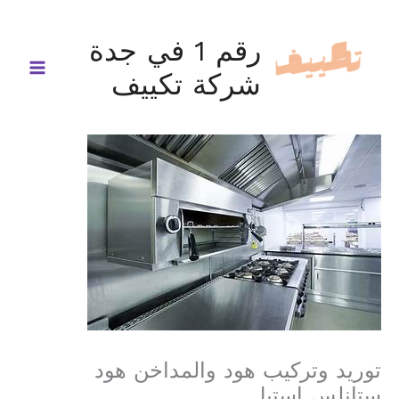
خطي
لى
رقم 1 في جدة
لمحتوى
شركة تكييف
توريد وتركيب هود والمداخن هود
ستانلس استيل