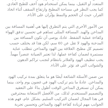
المتعدد أو الثقيل، بينما يمكن استخدام هود أخف للطبخ العادي.
كما يجب النظر في مساحة المطبخ وارتفاع السقف أثناء اتخاذ
القرار، حيث أن الحجم والنمط يؤثّران على الأداء
.
من الأمور الأخرى التي يتم التطرق إليها هي أهمية المسافة بين
المداخن والهيد. المسافة المثلى تساهم في تحسين تدفق الهواء
وكفاءة عملية الشفط. عادةً، يوصى أن تكون المسافة بين
المدخنة والهود لا تقل عن 60 سم، لكن هذا قد يختلف حسب
تصميم كل مطبخ. العلاقة بين الهود والمداخن تتطلب عناية
مستمرة لضمان كفاءة عملها، لذا تعتبر الصيانة عنصراً مهماً.
يجب تنظيف الهود والفلاتر بانتظام لتجنب تراكم الدهون
والشوائب التي قد تؤثر على الأداء.
من ضمن الأسئلة الشائعة أيضًا هو ما يتعلق بمدة تركيب الهود
والمداخن. عادةً ما يتم تركيب الهود في غضون يوم واحد، بينما
يمكن أن تستغرق المداخن الوقت أطول بناءً على التعقيد
والتصميم المستخدم. لذلك، من الأفضل الاستعانة بمحترفين
في هذا المجال لضمان التركيب السليم. بشكل عام، فهم هذه
الجوانب مهم لزيادة كفاءة الهود والمداخن وتحسين تجربة