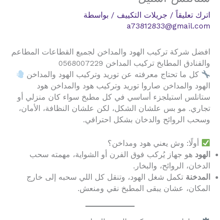
اترك تعليقاً
/
جريلات التكييف
/ بواسطة
a73812833@gmail.com
افضل شركة تركيب الهود والمداخن لجميع القطاعات المطاعم
والفنادق المطابخ تركيب المداخن 0568007229
كل ما تحتاج معرفته عن توريد وتركيب الهود والمداخن
الهود والمداخن صاروا توريد وتركيب هود والمداخن هود
ستانلس استيلجزء أساسي في كل مطبخ سواء كان منزلي أو
تجاري. مو بس علشان الشكل، لكن علشان النظافة، الأمان،
وسحب الروائح والدخان بشكل احترافي.
أولًا: وش يعني هود ومداخن؟
الهود
هو جهاز يُركب فوق الفرن أو الشواية، مهمته سحب
الدخان، الروائح، والبخار.
المدخنة
تكمل شغل الهود، وتنقل كل اللي سحبه إلى خارج
المكان، عشان يبقى المطبخ نقي ومنعش.