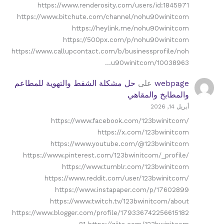
https://www.renderosity.com/users/id:1845971
https://www.bitchute.com/channel/nohu90winitcom
https://heylink.me/nohu90winitcom
https://500px.com/p/nohu90winitcom
https://www.callupcontact.com/b/businessprofile/noh
u90winitcom/10038963…
webpage
على
حل مشكلة الشفط والتهوية للمطاعم
والمطابخ والمقاهي
أبريل 14, 2026
https://www.facebook.com/123bwinitcom/
https://x.com/123bwinitcom
https://www.youtube.com/@123bwinitcom
https://www.pinterest.com/123bwinitcom/_profile/
https://www.tumblr.com/123bwinitcom
https://www.reddit.com/user/123bwinitcom/
https://www.instapaper.com/p/17602899
https://www.twitch.tv/123bwinitcom/about
https://www.blogger.com/profile/179336742256615182