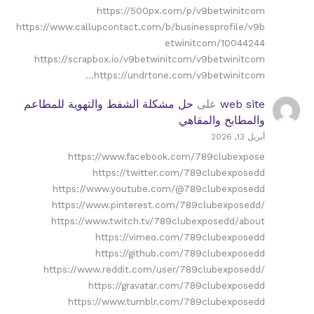
https://500px.com/p/v9betwinitcom
https://www.callupcontact.com/b/businessprofile/v9b
etwinitcom/10044244
https://scrapbox.io/v9betwinitcom/v9betwinitcom
https://undrtone.com/v9betwinitcom…
web site
على
حل مشكلة الشفط والتهوية للمطاعم
والمطابخ والمقاهي
أبريل 13, 2026
https://www.facebook.com/789clubexpose
https://twitter.com/789clubexposedd
https://www.youtube.com/@789clubexposedd
https://www.pinterest.com/789clubexposedd/
https://www.twitch.tv/789clubexposedd/about
https://vimeo.com/789clubexposedd
https://github.com/789clubexposedd
https://www.reddit.com/user/789clubexposedd/
https://gravatar.com/789clubexposedd
https://www.tumblr.com/789clubexposedd