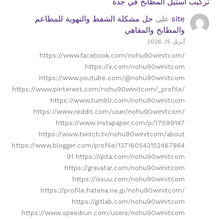
تركيب استيل المطابخ في جدة
site
على
حل مشكلة الشفط والتهوية للمطاعم
والمطابخ والمقاهي
أبريل 15, 2026
https://www.facebook.com/nohu90winitcom/
https://x.com/nohu90winitcom
https://www.youtube.com/@nohu90winitcom
https://www.pinterest.com/nohu90winitcom/_profile/
https://www.tumblr.com/nohu90winitcom
https://www.reddit.com/user/nohu90winitcom/
https://www.instapaper.com/p/17599147
https://www.twitch.tv/nohu90winitcom/about
https://www.blogger.com/profile/137160543152467864
91 https://qiita.com/nohu90winitcom
https://gravatar.com/nohu90winitcom
https://issuu.com/nohu90winitcom
https://profile.hatena.ne.jp/nohu90winitcom/
https://gitlab.com/nohu90winitcom
https://www.speedrun.com/users/nohu90winitcom