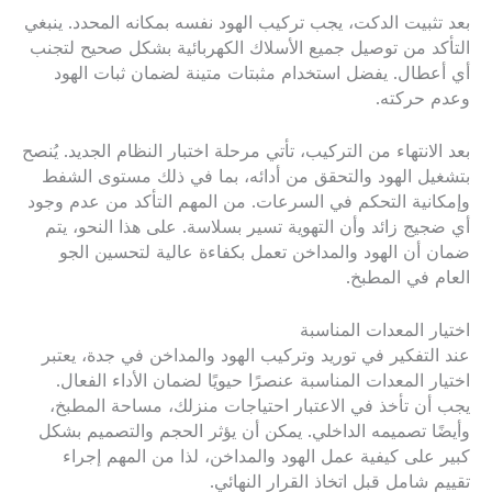
بعد تثبيت الدكت، يجب تركيب الهود نفسه بمكانه المحدد. ينبغي
التأكد من توصيل جميع الأسلاك الكهربائية بشكل صحيح لتجنب
أي أعطال. يفضل استخدام مثبتات متينة لضمان ثبات الهود
وعدم حركته.
بعد الانتهاء من التركيب، تأتي مرحلة اختبار النظام الجديد. يُنصح
بتشغيل الهود والتحقق من أدائه، بما في ذلك مستوى الشفط
وإمكانية التحكم في السرعات. من المهم التأكد من عدم وجود
أي ضجيج زائد وأن التهوية تسير بسلاسة. على هذا النحو، يتم
ضمان أن الهود والمداخن تعمل بكفاءة عالية لتحسين الجو
العام في المطبخ.
اختيار المعدات المناسبة
عند التفكير في توريد وتركيب الهود والمداخن في جدة، يعتبر
اختيار المعدات المناسبة عنصرًا حيويًا لضمان الأداء الفعال.
يجب أن تأخذ في الاعتبار احتياجات منزلك، مساحة المطبخ،
وأيضًا تصميمه الداخلي. يمكن أن يؤثر الحجم والتصميم بشكل
كبير على كيفية عمل الهود والمداخن، لذا من المهم إجراء
تقييم شامل قبل اتخاذ القرار النهائي.