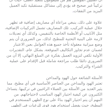
أن الفنيين المؤهلين هم من سيقومون بتنفيذ العمل، حيث أن
تركيباً غير صحيح قد يؤدي إلى مشاكل مستقبلية تكبد العميل
المزيد من النفقات
.
علاوة على ذلك، ينبغي مراعاة أي مصاريف إضافية قد تظهر
خلال عملية التركيب. تلك المصاريف تشمل التركيبات الإضافية،
مثل الأنابيب أو الأنظمة الخاصة بالتنفيس، وكذلك أي تعديلات
لازمة على البنية التحتية للمطبخ. لذلك، من الضروري أن يتم
وضع ميزانية معقولة تأخذ جميع هذه العوامل بعين الاعتبار
لضمان عدم تجاوز التكاليف المتوقعة. بشكل عام، التقديرات
الأولية تكفي لتزويد العميل بفكرة عن المبلغ النهائي، إلا أن من
الضروري دائمًا طلب مراجعة شاملة قبل الإقدام على عملية
الشراء والتركيب.
الأسئلة الشائعة حول الهود والمداخن
تعتبر الهود والمداخن من العناصر الأساسية في أي مطبخ، مما
يثير العديد من الأسئلة بين العملاء الراغبين في تركيبها. يتساءل
الكثيرون عن كيفية اختيار الهود المناسب لاحتياجاتهم. من
المهم أن يتم اختيار الهود بناءً على نوع الطهي المستخدم في
المطبخ، حيث يفضل استخدام هود قوي للرغبات في الطهي