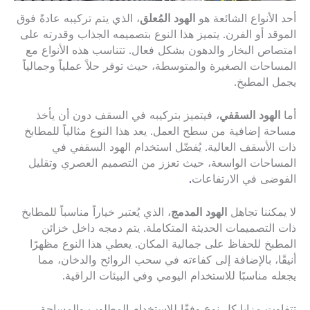
أحد الأنواع الشائعة هو
الهود المُعلق
، الذي يتم تركيبه عادةً فوق
الموقد أو الفرن. يتميز هذا النوع بتصميمه الجذاب وقدرته على
امتصاص البخار والدهون بشكل فعال. تتناسب هذه الأنواع مع
المساحات الصغيرة والمتوسطة، حيث توفر حلاً عملياً وجمالياً
يجمل المطبخ.
أما
الهود السقفي
، فيتميز بتركيبه في السقف دون أن يأخذ
مساحة إضافية من سطح العمل. يعد هذا النوع مثالياً للمطابخ
ذات الأسقف العالية. يُفضّل استخدام الهود السقفي في
المساحات الواسعة، حيث تعزز من التصميم العصري وتقليل
الفوضى في الارتفاعات
.
لا يمكننا تجاهل
الهود المدمج
، الذي يُعتبر خياراً مناسباً للمطابخ
ذات التصميمات الحديثة المتكاملة. يتم دمجه داخل خزائن
المطبخ للحفاظ على جمالية المكان. يعطي هذا النوع مظهرًا
أنيقًا، بالإضافة إلى كفاءته في سحب الروائح والدخان، مما
يجعله مناسبًا للاستخدام اليومي وفي البيئات الراقية.
تتفاوت مزايا كل نوع وفقًا للاستخدام المطلوب والمساحة