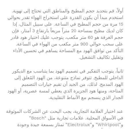
أولاً، قم بتحديد حجم المطبخ والمناطق التي تحتاج إلى تهوية.
استخدم مبدأ أن يكون القدرة على استخراج الهواء تقدر بحوالي
15 مرة من حجم المطبخ في الساعة. على سبيل المثال، إذا
كان لديك مطبخ بمساحة 20 متراً مربعاً بارتفاع 3 أمتار، فإن
حجم الغرفة هو 60 متر مكعب. يتوجب عليك اختيار هود قادر
على سحب حوالي 900 متر مكعب من الهواء في الساعة.
التأكد من توافق الهود مع المساحة يساهم في تحسين الأداء
وتقليل تكاليف التشغيل.
ثانياً، يتوجب التفكير في تصميم الهود بما يتناسب مع الديكور
الداخلي للمطبخ. تتوفر نماذج متنوعة، من الهود المُعلق إلى
الهود المدمج. لذلك، من الجيد أن تقيم خيارات التصميم
المتاحة، ومنها هود الجزيرة الذي يعطي لمسة عصرية، أو الهود
الجدار الذي ينسجم مع الأنماط التقليدية.
عند اختيار العلامة التجارية، يجب البحث عن الشركات الموثوقة
في الأسواق المحلية. علامات تجارية مثل “Bosch”
و”Whirlpool” و”Electrolux” تمتاز بسمعة جيدة وجودة