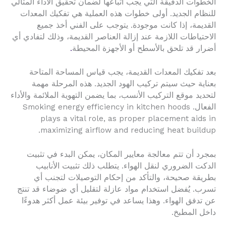
الخطوات الدقيقة التي يجب اتباعها لضمان تحقيق الأداء المثالي
للنظام الجديد. أولى خطوات هذه العملية هي تفكيك المعدات
القديمة، إذا كانت موجودة. يتوجب على الفني أخذ جميع
الاحتياطات اللازمة عند إزالة العناصر القديمة، وذلك لتفادي أي
أضرار قد تلحق بالأسطح أو الأجهزة المحيطة
.
بعد تفكيك المعدات القديمة، يجب قياس المساحة المتاحة
بعناية حيث سيتم تركيب الهود الجديد. هذه المرحلة مهمة
لتحديد موقع التركيب الأنسب، بما يضمن التهوية الملائمة والأداء
الفعال. Smoking energy efficiency in kitchen hoods
plays a vital role, as proper placement aids in
maximizing airflow and reducing heat buildup.
بمجرد أن تتم معالجة معايير المكان، يمكن البدء في تثبيت
الدكت الضروري لنقل الهواء. يتطلب ذلك تثبيت الأنابيب
بطريقة صحيحة، والتأكد من إحكام التوصيلات لتجنب أي
تسرب. يُفضل استخدام مواد عازلة لتقليل أي ضوضاء قد تنتج
عن تدفق الهواء. وهذا يساعد في توفير بيئة عمل أكثر هدوءًا
داخل المطبخ.