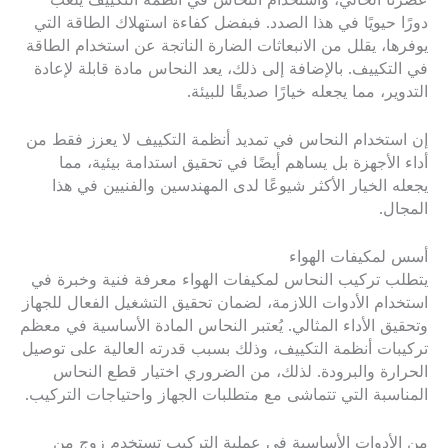
عصرنا الحالي، واستخدام النحاس في أنظمة التكييف يلعب
دورًا حيويًا في هذا الصدد. فبفضل كفاءة استهلاك الطاقة التي
يوفرها، يقلل من الانبعاثات الضارة الناتجة عن استخدام الطاقة
في التكييف. بالإضافة إلى ذلك، يعد النحاس مادة قابلة لإعادة
التدوير، مما يجعله خيارًا صديقًا للبيئة.
إن استخدام النحاس في تمديد أنظمة التكييف لا يعزز فقط من
أداء الأجهزة بل يساهم أيضًا في تحقيق استدامة بيئية، مما
يجعله الخيار الأكثر شيوعًا لدى المهندسين والفنيين في هذا
المجال.
أسس لمكيفات الهواء
يتطلب تركيب النحاس لمكيفات الهواء معرفة فنية وخبرة في
استخدام الأدوات اللازمة، لضمان تحقيق التشغيل الفعال للجهاز
وتحقيق الأداء المثالي. يُعتبر النحاس المادة الأساسية في معظم
تركيبات أنظمة التكييف، وذلك بسبب قدرته العالية على توصيل
الحرارة والبرودة. لذلك، من الضروري اختيار قطع النحاس
المناسبة التي تتماشى مع متطلبات الجهاز واحتياجات التركيب.
من الأدوات الأساسية في عملية التركيب تستخدم زوج من