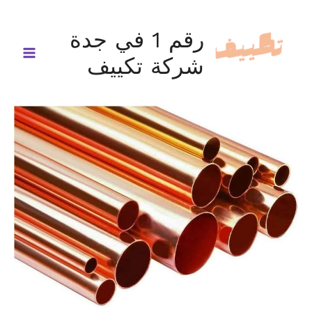
خطي
لى
رقم 1 في جدة
لمحتوى
شركة تكييف