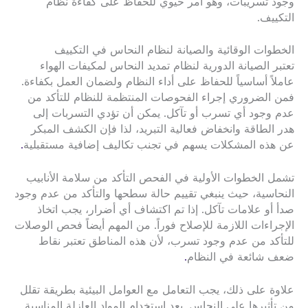
وجود تسريبات، وهو أمر حيوي للحفاظ على كفاءة نظام
التكييف.
الخطوات الوقائية والصيانة لنظام النحاس في التكييف
تعتبر الصيانة الدورية لنظام تمديد النحاس لمكيفات الهواء
عاملاً أساسياً للحفاظ على أداء النظام ولضمان العمل بكفاءة.
فمن الضروري إجراء الفحوصات المنتظمة للنظام للتأكد من
عدم وجود أي تسرب أو تآكل. يمكن أن تؤدي التسربات إلى
هدر الطاقة وانخفاض فعالية التبريد، لذا فإن الكشف المبكر
عن هذه المشكلات يسهم في تجنب تكاليف إضافية مستقبلية
.
تشمل الخطوات الأولية في الفحص التأكد من سلامة الأنابيب
النحاسية، حيث ينبغي تقييم حالة سطحها والتأكد من عدم وجود
صدأ أو علامات تآكل. إذا تم اكتشاف أي أضرار، يجب اتخاذ
الإجراءات اللازمة للإصلاح فوراً. من المهم أيضاً فحص الوصلات
للتأكد من عدم وجود تسرب، لأن هذه المناطق تعتبر نقاط
ضعف شائعة في النظام
.
علاوة على ذلك، يجب التعامل مع العوامل البيئية بطريقة تقلل
من تأثيرها على النحاس. يعد استخدام المواد العازلة المناسبة