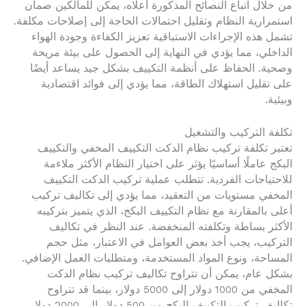
من خلال اتباع النصائح المذكورة أعلاه، يمكن للمالكين ضمان
استمرارية النظام وتقليل احتمالات الحاجة إلى إصلاحات مكلفة.
تشمل هذه الإجراءات الاستباقية تعزيز الكفاءة وجودة الهواء
الداخلي، مما يؤدي في النهاية إلى الحصول على بيئة مريحة
وصحية. الحفاظ على أنظمة التكييف بشكل جيد يساعد أيضًا
على تقليل استهلاك الطاقة، مما يؤدي إلى فوائد اقتصادية
وبيئية.
تكلفة التركيب والتشغيل
تعتبر تكلفة تركيب نظام الدكت التكييف المخفي والتكييف
البكج عاملًا أساسيًا يؤثر على اختيار النظام الأكثر ملاءمة
للاحتياجات الفردية. تتطلب عملية تركيب الدكت التكييف
المخفي مستويات من التعقيد، مما يؤدي إلى تكاليف تركيب
أعلى بالمقارنة مع نظام التكييف البكج، الذي يتميز بتركيبه
الأكثر بساطة وتكلفته المنخفضة. عند النظر في تكاليف
التركيب، يجب أخذ بعض العوامل في الاعتبار، مثل حجم
المساحة، ونوع المواد المستخدمة، ومتطلبات العمل الإضافي.
بشكل عام، يمكن أن تتراوح تكاليف تركيب نظام الدكت
المخفي من 1000 دولار إلى 5000 دولار، بينما قد تتراوح
تكاليف تركيب التكييف البكج من 500 دولار إلى 2000 دولار،