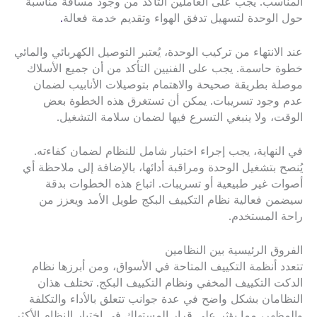
المناسب. يجب على العاملين التأكد من وجود مسافة مناسبة
حول الوحدة لتسهيل تدفق الهواء وتقديم خدمة فعالة
.
عند الانتهاء من تركيب الوحدة، يُعتبر التوصيل الكهربائي والمائي
خطوة حاسمة. يجب على الفنيين التأكد من أن جميع الأسلاك
موصلة بطريقة صحيحة والاهتمام بتوصيلات الأنابيب لضمان
عدم وجود تسريبات. يمكن أن تستغرق هذه الخطوة بعض
الوقت، ولا ينبغي التسرع فيها لضمان سلامة التشغيل.
في النهاية، يجب إجراء اختبار شامل للنظام لضمان كفاءته.
يُنصح بتشغيل الوحدة ومراقبة أدائها، بالإضافة إلى ملاحظة أي
أصوات غير طبيعية أو تسريبات. اتباع هذه الخطوات بدقة
سيضمن فعالية نظام التكييف البكج طويل الأمد ويعزز من
راحة المستخدم.
الفروق الرئيسية بين النظامين
تتعدد أنظمة التكييف المتاحة في الأسواق، ومن أبرزها نظام
الدكت التكييف المخفي ونظام التكييف البكج. تختلف هذان
النظامان بشكل واضح في عدة جوانب تتعلق بالأداء والتكلفة
والمظهر، مما يؤثر على قرار المستهلك في اختيار النظام الأكثر