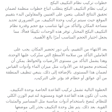
خطوات تركيب نظام التكييف البكج
تركيب نظام التكييف البكج يتطلب اتباع خطوات منظمة لضمان
تحقيق النتائج المثلى. يتعين على الفنيين والمقاولين البدء بتقييم
الموقع حيث سيتم تركيب وحدة التكييف. من الضروري تحديد
مساحة المكان والتأكد من أنها تتناسب مع حجم وقدرة نظام
التكييف البكج المختار. توفر هذه الوحدات تكييفًا فعالًا، مما
يجعل اختيار الحجم المناسب أمرًا بالغ الأهمية
.
بعد الانتهاء من التقييم، يأتي دور تحضير المكان. يجب على
العاملين التأكد من سلامة الأسطح التي ستُركب عليها الوحدة،
وهذا يشمل التأكد من مستوى الأرضيات والحوائط. يمكن أن
يُستخدم مجموعة من الأدوات مثل ميزان الماء وأدوات القياس
لضمان هذا المستوى. بالإضافة إلى ذلك، ينبغي تنظيف المنطقة
من أي عوائق أو حطام قد يؤثر على التركيب
.
الخطوة التالية تشمل تركيب القاعدة الخاصة بوحدة التكييف.
يجب أن تكون هذه القاعدة قوية ومستوية لتدعيم الوزن الكلي
للنظام. يُنصح باستخدام أدوات مناسبة مثل المسامير والمثبتات
القوية. بعد ذلك، يتم نقل وحدة التكييف بحذر إلى موضعها