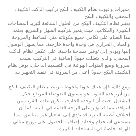
مميزات وعيوب نظام التكييف البكج تركيب الدكت التكييف
المخفي والتكييف البكج
يعتبر نظام التكييف البكج من الحلول الشائعة لتبريد المساحات
الكبيرة والمكاتب، حيث يتميز بتركيبه السهل والسريع. يعتمد
هذا النظام على تكامل جميع مكوناته مثل الضاغط والمروحة
والمبادل الحراري في وحدة واحدة خارجية، مما يسهل الوصول
إليها ويؤدي إلى توفير مساحة داخلية. على عكس نظام الدكت
المخفي، والذي يتطلب جهودًا إضافية في التركيب بسبب
ضرورة وضع القنوات الهوائية في التصميم الداخلي، يوفر نظام
التكييف البكج حدودًا أعلى من المرونة في تنفيذ التجهيزات.
ومع ذلك، فإن هناك عيوبًا ملحوظة ترتبط بنظام التكييف البكج.
من أبرز هذه العيوب هو مستوى الضوضاء المرتفع خلال
التشغيل. حيث أن الوحدة الخارجية تكون عادة بالقرب من
النوافذ، مما قد يؤثر على الراحة العامة في البيئة. كما أن
اختلاف أنظمة التبريد قد يؤدي إلى تشغيل غير متناسق، مما
يستدعي استخدام وحدات إضافية للحصول على توزيع مثالي
للهواء، خاصةً في المساحات الكبيرة.