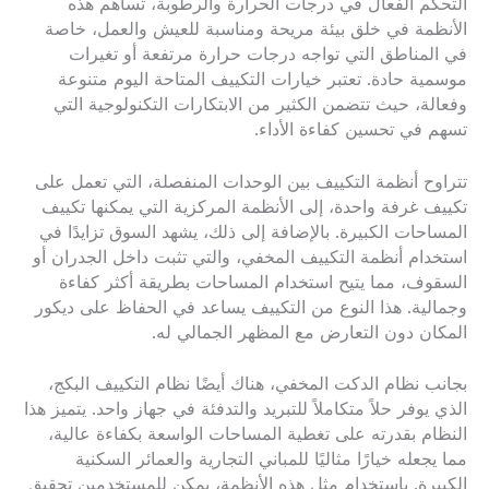
التحكم الفعال في درجات الحرارة والرطوبة، تساهم هذه
الأنظمة في خلق بيئة مريحة ومناسبة للعيش والعمل، خاصة
في المناطق التي تواجه درجات حرارة مرتفعة أو تغيرات
موسمية حادة. تعتبر خيارات التكييف المتاحة اليوم متنوعة
وفعالة، حيث تتضمن الكثير من الابتكارات التكنولوجية التي
تسهم في تحسين كفاءة الأداء.
تتراوح أنظمة التكييف بين الوحدات المنفصلة، التي تعمل على
تكييف غرفة واحدة، إلى الأنظمة المركزية التي يمكنها تكييف
المساحات الكبيرة. بالإضافة إلى ذلك، يشهد السوق تزايدًا في
استخدام أنظمة التكييف المخفي، والتي تثبت داخل الجدران أو
السقوف، مما يتيح استخدام المساحات بطريقة أكثر كفاءة
وجمالية. هذا النوع من التكييف يساعد في الحفاظ على ديكور
المكان دون التعارض مع المظهر الجمالي له.
بجانب نظام الدكت المخفي، هناك أيضًا نظام التكييف البكج،
الذي يوفر حلاً متكاملاً للتبريد والتدفئة في جهاز واحد. يتميز هذا
النظام بقدرته على تغطية المساحات الواسعة بكفاءة عالية،
مما يجعله خيارًا مثاليًا للمباني التجارية والعمائر السكنية
الكبيرة. باستخدام مثل هذه الأنظمة، يمكن للمستخدمين تحقيق