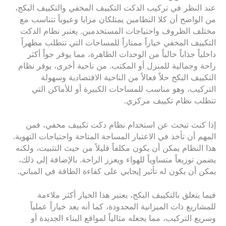
عند النظر في تركيب الدكت التكييف المخفي والتكييف البكج،
من الواضح أن كلا النظامين يمتلكان مزايا وعيوباً تتناسب مع
مختلف الظروف واحتياجات المستخدمين. يعتبر نظام الدكت
التكييف المخفي خياراً ممتازاً للمساحات التي تتطلب مظهراً
داخلياً جذاباً خالياً من الوحدات الظاهرة، مما يوفر جواً أكثر
راحة وجمالية للمنزل أو المكتب. من ناحية أخرى، يوفر نظام
التكييف البكج حلاً فعالاً من الناحية الاقتصادية وسهولة
التركيب، وهو مناسب للمساحات الكبيرة أو للأماكن التي
تتطلب نظام تكييف مركزي.
إذا كنت تبحث عن استخدام نظام دكت تكييف مخفي، فمن
المهم أن تأخذ في الاعتبار المساحة المتاحة واحتياجات التهوية.
هذا النظام يمكن أن يكون مكلفاً قليلاً من حيث التثبيت، ولكنه
يضمن توزيعاً متساوياً للهواء ويعزز الراحة. بالإضافة إلى ذلك،
يمكن أن يكون له تأثير إيجابي على كفاءة الطاقة في المباني.
فيما يتعلق بالتكييف البكج، يعتبر هذا الخيار أكثر ملاءمة
للمشاريع ذات الميزانية المحدودة، كما أنه يعد خياراً عملياً
وسريع التركيب، مما يجعله مثالياً لمواقع البناء الجديدة أو