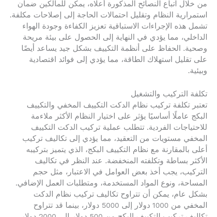
من خلال اتباع النصائح المذكورة أعلاه، يمكن للمالكين ضمان
استمرارية النظام وتقليل احتمالات الحاجة إلى إصلاحات مكلفة.
تشمل هذه الإجراءات الاستباقية تعزيز الكفاءة وجودة الهواء
الداخلي، مما يؤدي في النهاية إلى الحصول على بيئة مريحة
وصحية. الحفاظ على أنظمة التكييف بشكل جيد يساعد أيضًا
على تقليل استهلاك الطاقة، مما يؤدي إلى فوائد اقتصادية
وبيئية.
تكلفة التركيب والتشغيل
تعتبر تكلفة تركيب نظام الدكت التكييف المخفي والتكييف
البكج عاملًا أساسيًا يؤثر على اختيار النظام الأكثر ملاءمة
للاحتياجات الفردية. تتطلب عملية تركيب الدكت التكييف
المخفي مستويات من التعقيد، مما يؤدي إلى تكاليف تركيب
أعلى بالمقارنة مع نظام التكييف البكج، الذي يتميز بتركيبه
الأكثر بساطة وتكلفته المنخفضة. عند النظر في تكاليف
التركيب، يجب أخذ بعض العوامل في الاعتبار، مثل حجم
المساحة، ونوع المواد المستخدمة، ومتطلبات العمل الإضافي.
بشكل عام، يمكن أن تتراوح تكاليف تركيب نظام الدكت
المخفي من 1000 دولار إلى 5000 دولار، بينما قد تتراوح
تكاليف تركيب التكييف البكج من 500 دولار إلى 2000 دولار،