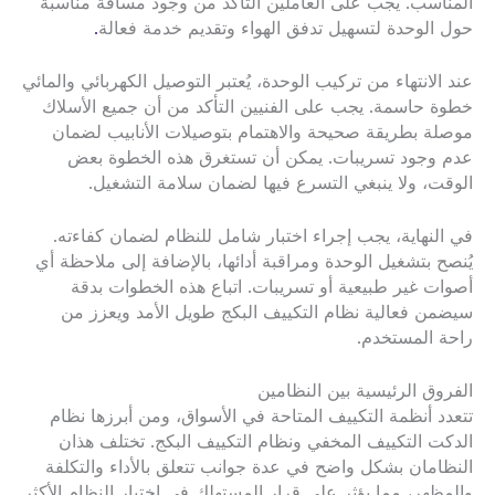
المناسب. يجب على العاملين التأكد من وجود مسافة مناسبة
حول الوحدة لتسهيل تدفق الهواء وتقديم خدمة فعالة
.
عند الانتهاء من تركيب الوحدة، يُعتبر التوصيل الكهربائي والمائي
خطوة حاسمة. يجب على الفنيين التأكد من أن جميع الأسلاك
موصلة بطريقة صحيحة والاهتمام بتوصيلات الأنابيب لضمان
عدم وجود تسريبات. يمكن أن تستغرق هذه الخطوة بعض
الوقت، ولا ينبغي التسرع فيها لضمان سلامة التشغيل.
في النهاية، يجب إجراء اختبار شامل للنظام لضمان كفاءته.
يُنصح بتشغيل الوحدة ومراقبة أدائها، بالإضافة إلى ملاحظة أي
أصوات غير طبيعية أو تسريبات. اتباع هذه الخطوات بدقة
سيضمن فعالية نظام التكييف البكج طويل الأمد ويعزز من
راحة المستخدم.
الفروق الرئيسية بين النظامين
تتعدد أنظمة التكييف المتاحة في الأسواق، ومن أبرزها نظام
الدكت التكييف المخفي ونظام التكييف البكج. تختلف هذان
النظامان بشكل واضح في عدة جوانب تتعلق بالأداء والتكلفة
والمظهر، مما يؤثر على قرار المستهلك في اختيار النظام الأكثر