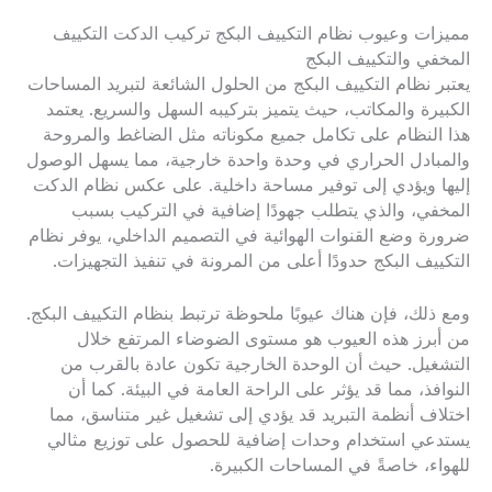
مميزات وعيوب نظام التكييف البكج تركيب الدكت التكييف
المخفي والتكييف البكج
يعتبر نظام التكييف البكج من الحلول الشائعة لتبريد المساحات
الكبيرة والمكاتب، حيث يتميز بتركيبه السهل والسريع. يعتمد
هذا النظام على تكامل جميع مكوناته مثل الضاغط والمروحة
والمبادل الحراري في وحدة واحدة خارجية، مما يسهل الوصول
إليها ويؤدي إلى توفير مساحة داخلية. على عكس نظام الدكت
المخفي، والذي يتطلب جهودًا إضافية في التركيب بسبب
ضرورة وضع القنوات الهوائية في التصميم الداخلي، يوفر نظام
التكييف البكج حدودًا أعلى من المرونة في تنفيذ التجهيزات.
ومع ذلك، فإن هناك عيوبًا ملحوظة ترتبط بنظام التكييف البكج.
من أبرز هذه العيوب هو مستوى الضوضاء المرتفع خلال
التشغيل. حيث أن الوحدة الخارجية تكون عادة بالقرب من
النوافذ، مما قد يؤثر على الراحة العامة في البيئة. كما أن
اختلاف أنظمة التبريد قد يؤدي إلى تشغيل غير متناسق، مما
يستدعي استخدام وحدات إضافية للحصول على توزيع مثالي
للهواء، خاصةً في المساحات الكبيرة.