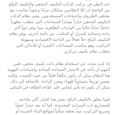
عند النظر في تركيب الدكت التكييف المخفي والتكييف البكج،
من الواضح أن كلا النظامين يمتلكان مزايا وعيوباً تتناسب مع
مختلف الظروف واحتياجات المستخدمين. يعتبر نظام الدكت
التكييف المخفي خياراً ممتازاً للمساحات التي تتطلب مظهراً
داخلياً جذاباً خالياً من الوحدات الظاهرة، مما يوفر جواً أكثر
راحة وجمالية للمنزل أو المكتب. من ناحية أخرى، يوفر نظام
التكييف البكج حلاً فعالاً من الناحية الاقتصادية وسهولة
التركيب، وهو مناسب للمساحات الكبيرة أو للأماكن التي
تتطلب نظام تكييف مركزي.
إذا كنت تبحث عن استخدام نظام دكت تكييف مخفي، فمن
المهم أن تأخذ في الاعتبار المساحة المتاحة واحتياجات التهوية.
هذا النظام يمكن أن يكون مكلفاً قليلاً من حيث التثبيت، ولكنه
يضمن توزيعاً متساوياً للهواء ويعزز الراحة. بالإضافة إلى ذلك،
يمكن أن يكون له تأثير إيجابي على كفاءة الطاقة في المباني.
فيما يتعلق بالتكييف البكج، يعتبر هذا الخيار أكثر ملاءمة
للمشاريع ذات الميزانية المحدودة، كما أنه يعد خياراً عملياً
وسريع التركيب، مما يجعله مثالياً لمواقع البناء الجديدة أو