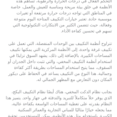
التحكم الفعال في درجات الحرارة والرطوبة، تساهم هذه
الأنظمة في خلق بيئة مريحة ومناسبة للعيش والعمل، خاصة
في المناطق التي تواجه درجات حرارة مرتفعة أو تغيرات
موسمية حادة. تعتبر خيارات التكييف المتاحة اليوم متنوعة
وفعالة، حيث تتضمن الكثير من الابتكارات التكنولوجية التي
تسهم في تحسين كفاءة الأداء.
تتراوح أنظمة التكييف بين الوحدات المنفصلة، التي تعمل على
تكييف غرفة واحدة، إلى الأنظمة المركزية التي يمكنها تكييف
المساحات الكبيرة. بالإضافة إلى ذلك، يشهد السوق تزايدًا في
استخدام أنظمة التكييف المخفي، والتي تثبت داخل الجدران أو
السقوف، مما يتيح استخدام المساحات بطريقة أكثر كفاءة
وجمالية. هذا النوع من التكييف يساعد في الحفاظ على ديكور
المكان دون التعارض مع المظهر الجمالي له.
بجانب نظام الدكت المخفي، هناك أيضًا نظام التكييف البكج،
الذي يوفر حلاً متكاملاً للتبريد والتدفئة في جهاز واحد. يتميز هذا
النظام بقدرته على تغطية المساحات الواسعة بكفاءة عالية،
مما يجعله خيارًا مثاليًا للمباني التجارية والعمائر السكنية
الكبيرة. باستخدام مثل هذه الأنظمة، يمكن للمستخدمين تحقيق