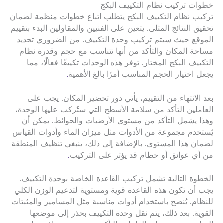
خطوات تركيب نظام التكييف البكج
تركيب نظام التكييف البكج يتطلب اتباع خطوات منظمة لضمان
تحقيق النتائج المثلى. يتعين على الفنيين والمقاولين البدء بتقييم
الموقع حيث سيتم تركيب وحدة التكييف. من الضروري تحديد
مساحة المكان والتأكد من أنها تتناسب مع حجم وقدرة نظام
التكييف البكج المختار. توفر هذه الوحدات تكييفًا فعالًا، مما
يجعل اختيار الحجم المناسب أمرًا بالغ الأهمية
.
بعد الانتهاء من التقييم، يأتي دور تحضير المكان. يجب على
العاملين التأكد من سلامة الأسطح التي ستُركب عليها الوحدة،
وهذا يشمل التأكد من مستوى الأرضيات والحوائط. يمكن أن
يُستخدم مجموعة من الأدوات مثل ميزان الماء وأدوات القياس
لضمان هذا المستوى. بالإضافة إلى ذلك، ينبغي تنظيف المنطقة
من أي عوائق أو حطام قد يؤثر على التركيب
.
الخطوة التالية تشمل تركيب القاعدة الخاصة بوحدة التكييف.
يجب أن تكون هذه القاعدة قوية ومستوية لتدعيم الوزن الكلي
للنظام. يُنصح باستخدام أدوات مناسبة مثل المسامير والمثبتات
القوية. بعد ذلك، يتم نقل وحدة التكييف بحذر إلى موضعها