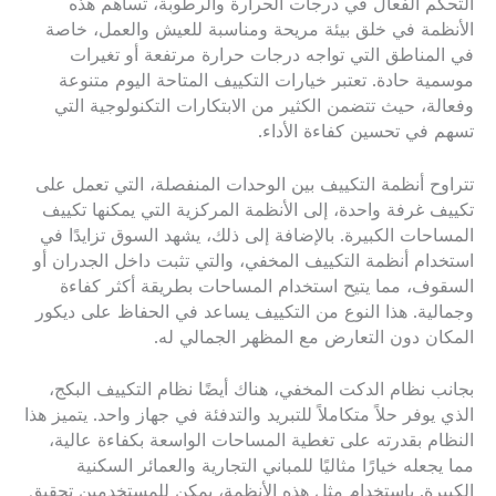
التحكم الفعال في درجات الحرارة والرطوبة، تساهم هذه
الأنظمة في خلق بيئة مريحة ومناسبة للعيش والعمل، خاصة
في المناطق التي تواجه درجات حرارة مرتفعة أو تغيرات
موسمية حادة. تعتبر خيارات التكييف المتاحة اليوم متنوعة
وفعالة، حيث تتضمن الكثير من الابتكارات التكنولوجية التي
تسهم في تحسين كفاءة الأداء.
تتراوح أنظمة التكييف بين الوحدات المنفصلة، التي تعمل على
تكييف غرفة واحدة، إلى الأنظمة المركزية التي يمكنها تكييف
المساحات الكبيرة. بالإضافة إلى ذلك، يشهد السوق تزايدًا في
استخدام أنظمة التكييف المخفي، والتي تثبت داخل الجدران أو
السقوف، مما يتيح استخدام المساحات بطريقة أكثر كفاءة
وجمالية. هذا النوع من التكييف يساعد في الحفاظ على ديكور
المكان دون التعارض مع المظهر الجمالي له.
بجانب نظام الدكت المخفي، هناك أيضًا نظام التكييف البكج،
الذي يوفر حلاً متكاملاً للتبريد والتدفئة في جهاز واحد. يتميز هذا
النظام بقدرته على تغطية المساحات الواسعة بكفاءة عالية،
مما يجعله خيارًا مثاليًا للمباني التجارية والعمائر السكنية
الكبيرة. باستخدام مثل هذه الأنظمة، يمكن للمستخدمين تحقيق