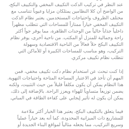
عند النظر في تركيب الدكت التكييف المخفي والتكييف البكج،
من الواضح أن كلا النظامين يمتلكان مزايا وعيوباً تتناسب مع
مختلف الظروف واحتياجات المستخدمين. يعتبر نظام الدكت
التكييف المخفي خياراً ممتازاً للمساحات التي تتطلب مظهراً
داخلياً جذاباً خالياً من الوحدات الظاهرة، مما يوفر جواً أكثر
راحة وجمالية للمنزل أو المكتب. من ناحية أخرى، يوفر نظام
التكييف البكج حلاً فعالاً من الناحية الاقتصادية وسهولة
التركيب، وهو مناسب للمساحات الكبيرة أو للأماكن التي
تتطلب نظام تكييف مركزي.
إذا كنت تبحث عن استخدام نظام دكت تكييف مخفي، فمن
المهم أن تأخذ في الاعتبار المساحة المتاحة واحتياجات التهوية.
هذا النظام يمكن أن يكون مكلفاً قليلاً من حيث التثبيت، ولكنه
يضمن توزيعاً متساوياً للهواء ويعزز الراحة. بالإضافة إلى ذلك،
يمكن أن يكون له تأثير إيجابي على كفاءة الطاقة في المباني.
فيما يتعلق بالتكييف البكج، يعتبر هذا الخيار أكثر ملاءمة
للمشاريع ذات الميزانية المحدودة، كما أنه يعد خياراً عملياً
وسريع التركيب، مما يجعله مثالياً لمواقع البناء الجديدة أو