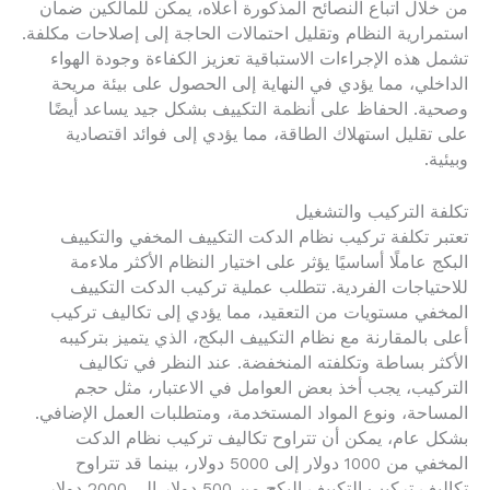
من خلال اتباع النصائح المذكورة أعلاه، يمكن للمالكين ضمان
استمرارية النظام وتقليل احتمالات الحاجة إلى إصلاحات مكلفة.
تشمل هذه الإجراءات الاستباقية تعزيز الكفاءة وجودة الهواء
الداخلي، مما يؤدي في النهاية إلى الحصول على بيئة مريحة
وصحية. الحفاظ على أنظمة التكييف بشكل جيد يساعد أيضًا
على تقليل استهلاك الطاقة، مما يؤدي إلى فوائد اقتصادية
وبيئية.
تكلفة التركيب والتشغيل
تعتبر تكلفة تركيب نظام الدكت التكييف المخفي والتكييف
البكج عاملًا أساسيًا يؤثر على اختيار النظام الأكثر ملاءمة
للاحتياجات الفردية. تتطلب عملية تركيب الدكت التكييف
المخفي مستويات من التعقيد، مما يؤدي إلى تكاليف تركيب
أعلى بالمقارنة مع نظام التكييف البكج، الذي يتميز بتركيبه
الأكثر بساطة وتكلفته المنخفضة. عند النظر في تكاليف
التركيب، يجب أخذ بعض العوامل في الاعتبار، مثل حجم
المساحة، ونوع المواد المستخدمة، ومتطلبات العمل الإضافي.
بشكل عام، يمكن أن تتراوح تكاليف تركيب نظام الدكت
المخفي من 1000 دولار إلى 5000 دولار، بينما قد تتراوح
تكاليف تركيب التكييف البكج من 500 دولار إلى 2000 دولار،