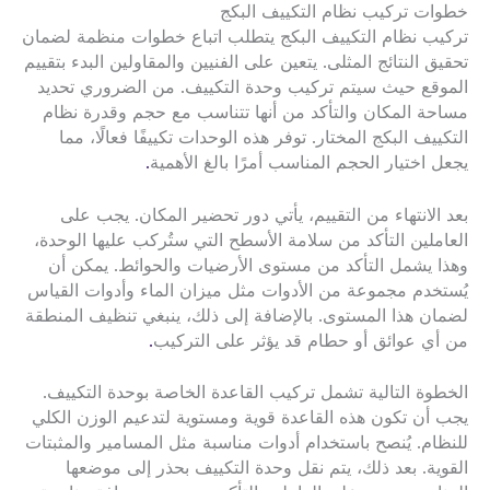
خطوات تركيب نظام التكييف البكج
تركيب نظام التكييف البكج يتطلب اتباع خطوات منظمة لضمان
تحقيق النتائج المثلى. يتعين على الفنيين والمقاولين البدء بتقييم
الموقع حيث سيتم تركيب وحدة التكييف. من الضروري تحديد
مساحة المكان والتأكد من أنها تتناسب مع حجم وقدرة نظام
التكييف البكج المختار. توفر هذه الوحدات تكييفًا فعالًا، مما
يجعل اختيار الحجم المناسب أمرًا بالغ الأهمية
.
بعد الانتهاء من التقييم، يأتي دور تحضير المكان. يجب على
العاملين التأكد من سلامة الأسطح التي ستُركب عليها الوحدة،
وهذا يشمل التأكد من مستوى الأرضيات والحوائط. يمكن أن
يُستخدم مجموعة من الأدوات مثل ميزان الماء وأدوات القياس
لضمان هذا المستوى. بالإضافة إلى ذلك، ينبغي تنظيف المنطقة
من أي عوائق أو حطام قد يؤثر على التركيب
.
الخطوة التالية تشمل تركيب القاعدة الخاصة بوحدة التكييف.
يجب أن تكون هذه القاعدة قوية ومستوية لتدعيم الوزن الكلي
للنظام. يُنصح باستخدام أدوات مناسبة مثل المسامير والمثبتات
القوية. بعد ذلك، يتم نقل وحدة التكييف بحذر إلى موضعها