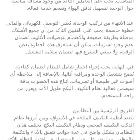
المناسب. يجب على العاملين التأكد من وجود مسافة مناسبة
حول الوحدة لتسهيل تدفق الهواء وتقديم خدمة فعالة
.
عند الانتهاء من تركيب الوحدة، يُعتبر التوصيل الكهربائي والمائي
خطوة حاسمة. يجب على الفنيين التأكد من أن جميع الأسلاك
موصلة بطريقة صحيحة والاهتمام بتوصيلات الأنابيب لضمان
عدم وجود تسريبات. يمكن أن تستغرق هذه الخطوة بعض
الوقت، ولا ينبغي التسرع فيها لضمان سلامة التشغيل.
في النهاية، يجب إجراء اختبار شامل للنظام لضمان كفاءته.
يُنصح بتشغيل الوحدة ومراقبة أدائها، بالإضافة إلى ملاحظة أي
أصوات غير طبيعية أو تسريبات. اتباع هذه الخطوات بدقة
سيضمن فعالية نظام التكييف البكج طويل الأمد ويعزز من
راحة المستخدم.
الفروق الرئيسية بين النظامين
تتعدد أنظمة التكييف المتاحة في الأسواق، ومن أبرزها نظام
الدكت التكييف المخفي ونظام التكييف البكج. تختلف هذان
النظامان بشكل واضح في عدة جوانب تتعلق بالأداء والتكلفة
والمظهر، مما يؤثر على قرار المستهلك في اختيار النظام الأكثر