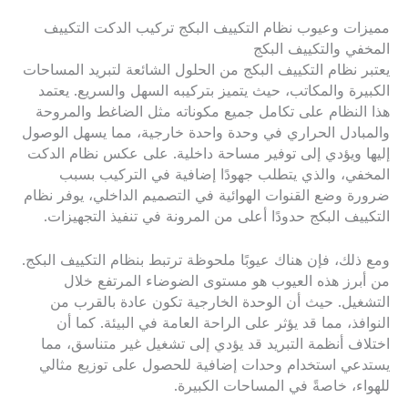
مميزات وعيوب نظام التكييف البكج تركيب الدكت التكييف
المخفي والتكييف البكج
يعتبر نظام التكييف البكج من الحلول الشائعة لتبريد المساحات
الكبيرة والمكاتب، حيث يتميز بتركيبه السهل والسريع. يعتمد
هذا النظام على تكامل جميع مكوناته مثل الضاغط والمروحة
والمبادل الحراري في وحدة واحدة خارجية، مما يسهل الوصول
إليها ويؤدي إلى توفير مساحة داخلية. على عكس نظام الدكت
المخفي، والذي يتطلب جهودًا إضافية في التركيب بسبب
ضرورة وضع القنوات الهوائية في التصميم الداخلي، يوفر نظام
التكييف البكج حدودًا أعلى من المرونة في تنفيذ التجهيزات.
ومع ذلك، فإن هناك عيوبًا ملحوظة ترتبط بنظام التكييف البكج.
من أبرز هذه العيوب هو مستوى الضوضاء المرتفع خلال
التشغيل. حيث أن الوحدة الخارجية تكون عادة بالقرب من
النوافذ، مما قد يؤثر على الراحة العامة في البيئة. كما أن
اختلاف أنظمة التبريد قد يؤدي إلى تشغيل غير متناسق، مما
يستدعي استخدام وحدات إضافية للحصول على توزيع مثالي
للهواء، خاصةً في المساحات الكبيرة.