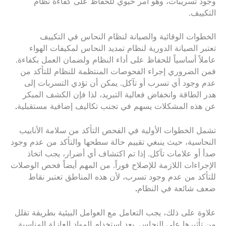
وجود تسريبات، وهو أمر حيوي للحفاظ على كفاءة نظام
التكييف.
الخطوات الوقائية والصيانة لنظام النحاس في التكييف
تعتبر الصيانة الدورية لنظام تمديد النحاس لمكيفات الهواء
عاملاً أساسياً للحفاظ على أداء النظام ولضمان العمل بكفاءة.
فمن الضروري إجراء الفحوصات المنتظمة للنظام للتأكد من
عدم وجود أي تسرب أو تآكل. يمكن أن تؤدي التسربات إلى
هدر الطاقة وانخفاض فعالية التبريد، لذا فإن الكشف المبكر
عن هذه المشكلات يسهم في تجنب تكاليف إضافية مستقبلية
.
تشمل الخطوات الأولية في الفحص التأكد من سلامة الأنابيب
النحاسية، حيث ينبغي تقييم حالة سطحها والتأكد من عدم وجود
صدأ أو علامات تآكل. إذا تم اكتشاف أي أضرار، يجب اتخاذ
الإجراءات اللازمة للإصلاح فوراً. من المهم أيضاً فحص الوصلات
للتأكد من عدم وجود تسرب، لأن هذه المناطق تعتبر نقاط
ضعف شائعة في النظام
.
علاوة على ذلك، يجب التعامل مع العوامل البيئية بطريقة تقلل
من تأثيرها على النحاس. يعد استخدام المواد العازلة المناسبة