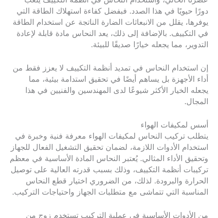
عصرنا الحالي، واستخدام النحاس في أنظمة التكييف يلعب
دورًا حيويًا في هذا الصدد. فبفضل كفاءة استهلاك الطاقة التي
يوفرها، يقلل من الانبعاثات الضارة الناتجة عن استخدام الطاقة
في التكييف. بالإضافة إلى ذلك، يعد النحاس مادة قابلة لإعادة
التدوير، مما يجعله خيارًا صديقًا للبيئة.
إن استخدام النحاس في تمديد أنظمة التكييف لا يعزز فقط من
أداء الأجهزة بل يساهم أيضًا في تحقيق استدامة بيئية، مما
يجعله الخيار الأكثر شيوعًا لدى المهندسين والفنيين في هذا
المجال.
أسس لمكيفات الهواء
يتطلب تركيب النحاس لمكيفات الهواء معرفة فنية وخبرة في
استخدام الأدوات اللازمة، لضمان تحقيق التشغيل الفعال للجهاز
وتحقيق الأداء المثالي. يُعتبر النحاس المادة الأساسية في معظم
تركيبات أنظمة التكييف، وذلك بسبب قدرته العالية على توصيل
الحرارة والبرودة. لذلك، من الضروري اختيار قطع النحاس
المناسبة التي تتماشى مع متطلبات الجهاز واحتياجات التركيب.
من الأدوات الأساسية في عملية التركيب تستخدم زوج من