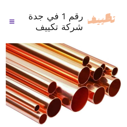
خطي
لى
رقم 1 في جدة
لمحتوى
شركة تكييف