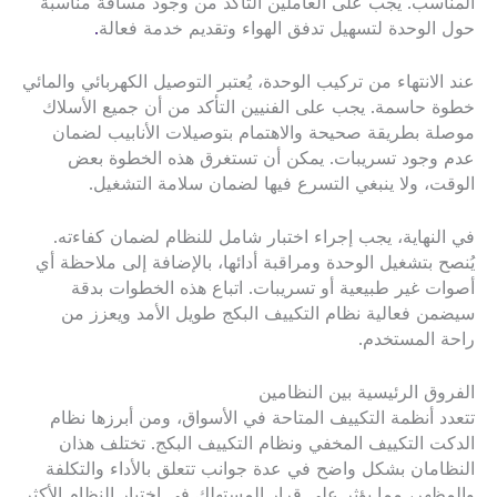
المناسب. يجب على العاملين التأكد من وجود مسافة مناسبة
حول الوحدة لتسهيل تدفق الهواء وتقديم خدمة فعالة
.
عند الانتهاء من تركيب الوحدة، يُعتبر التوصيل الكهربائي والمائي
خطوة حاسمة. يجب على الفنيين التأكد من أن جميع الأسلاك
موصلة بطريقة صحيحة والاهتمام بتوصيلات الأنابيب لضمان
عدم وجود تسريبات. يمكن أن تستغرق هذه الخطوة بعض
الوقت، ولا ينبغي التسرع فيها لضمان سلامة التشغيل.
في النهاية، يجب إجراء اختبار شامل للنظام لضمان كفاءته.
يُنصح بتشغيل الوحدة ومراقبة أدائها، بالإضافة إلى ملاحظة أي
أصوات غير طبيعية أو تسريبات. اتباع هذه الخطوات بدقة
سيضمن فعالية نظام التكييف البكج طويل الأمد ويعزز من
راحة المستخدم.
الفروق الرئيسية بين النظامين
تتعدد أنظمة التكييف المتاحة في الأسواق، ومن أبرزها نظام
الدكت التكييف المخفي ونظام التكييف البكج. تختلف هذان
النظامان بشكل واضح في عدة جوانب تتعلق بالأداء والتكلفة
والمظهر، مما يؤثر على قرار المستهلك في اختيار النظام الأكثر