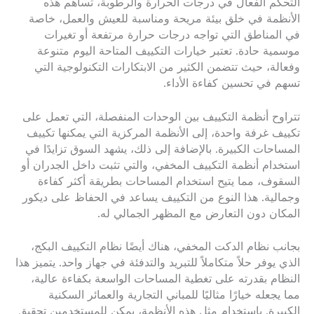
التحكم الفعال في درجات الحرارة والرطوبة، تساهم هذه
الأنظمة في خلق بيئة مريحة ومناسبة للعيش والعمل، خاصة
في المناطق التي تواجه درجات حرارة مرتفعة أو تغيرات
موسمية حادة. تعتبر خيارات التكييف المتاحة اليوم متنوعة
وفعالة، حيث تتضمن الكثير من الابتكارات التكنولوجية التي
تسهم في تحسين كفاءة الأداء.
تتراوح أنظمة التكييف بين الوحدات المنفصلة، التي تعمل على
تكييف غرفة واحدة، إلى الأنظمة المركزية التي يمكنها تكييف
المساحات الكبيرة. بالإضافة إلى ذلك، يشهد السوق تزايدًا في
استخدام أنظمة التكييف المخفي، والتي تثبت داخل الجدران أو
السقوف، مما يتيح استخدام المساحات بطريقة أكثر كفاءة
وجمالية. هذا النوع من التكييف يساعد في الحفاظ على ديكور
المكان دون التعارض مع المظهر الجمالي له.
بجانب نظام الدكت المخفي، هناك أيضًا نظام التكييف البكج،
الذي يوفر حلاً متكاملاً للتبريد والتدفئة في جهاز واحد. يتميز هذا
النظام بقدرته على تغطية المساحات الواسعة بكفاءة عالية،
مما يجعله خيارًا مثاليًا للمباني التجارية والعمائر السكنية
الكبيرة. باستخدام مثل هذه الأنظمة، يمكن للمستخدمين تحقيق