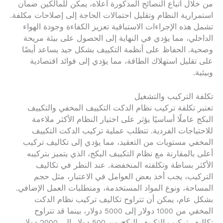
من خلال اتباع النصائح المذكورة أعلاه، يمكن للمالكين ضمان
استمرارية النظام وتقليل احتمالات الحاجة إلى إصلاحات مكلفة.
تشمل هذه الإجراءات الاستباقية تعزيز الكفاءة وجودة الهواء
الداخلي، مما يؤدي في النهاية إلى الحصول على بيئة مريحة
وصحية. الحفاظ على أنظمة التكييف بشكل جيد يساعد أيضًا
على تقليل استهلاك الطاقة، مما يؤدي إلى فوائد اقتصادية
وبيئية.
تكلفة التركيب والتشغيل
تعتبر تكلفة تركيب نظام الدكت التكييف المخفي والتكييف
البكج عاملًا أساسيًا يؤثر على اختيار النظام الأكثر ملاءمة
للاحتياجات الفردية. تتطلب عملية تركيب الدكت التكييف
المخفي مستويات من التعقيد، مما يؤدي إلى تكاليف تركيب
أعلى بالمقارنة مع نظام التكييف البكج، الذي يتميز بتركيبه
الأكثر بساطة وتكلفته المنخفضة. عند النظر في تكاليف
التركيب، يجب أخذ بعض العوامل في الاعتبار، مثل حجم
المساحة، ونوع المواد المستخدمة، ومتطلبات العمل الإضافي.
بشكل عام، يمكن أن تتراوح تكاليف تركيب نظام الدكت
المخفي من 1000 دولار إلى 5000 دولار، بينما قد تتراوح
تكاليف تركيب التكييف البكج من 500 دولار إلى 2000 دولار،