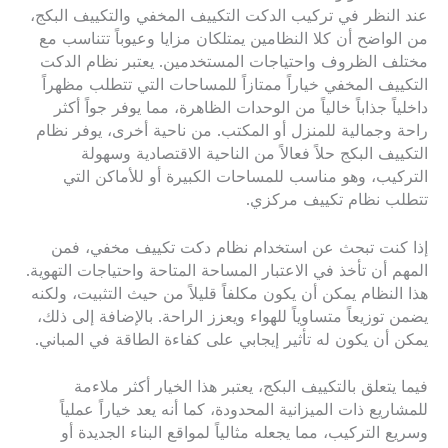
عند النظر في تركيب الدكت التكييف المخفي والتكييف البكج،
من الواضح أن كلا النظامين يمتلكان مزايا وعيوباً تتناسب مع
مختلف الظروف واحتياجات المستخدمين. يعتبر نظام الدكت
التكييف المخفي خياراً ممتازاً للمساحات التي تتطلب مظهراً
داخلياً جذاباً خالياً من الوحدات الظاهرة، مما يوفر جواً أكثر
راحة وجمالية للمنزل أو المكتب. من ناحية أخرى، يوفر نظام
التكييف البكج حلاً فعالاً من الناحية الاقتصادية وسهولة
التركيب، وهو مناسب للمساحات الكبيرة أو للأماكن التي
تتطلب نظام تكييف مركزي.
إذا كنت تبحث عن استخدام نظام دكت تكييف مخفي، فمن
المهم أن تأخذ في الاعتبار المساحة المتاحة واحتياجات التهوية.
هذا النظام يمكن أن يكون مكلفاً قليلاً من حيث التثبيت، ولكنه
يضمن توزيعاً متساوياً للهواء ويعزز الراحة. بالإضافة إلى ذلك،
يمكن أن يكون له تأثير إيجابي على كفاءة الطاقة في المباني.
فيما يتعلق بالتكييف البكج، يعتبر هذا الخيار أكثر ملاءمة
للمشاريع ذات الميزانية المحدودة، كما أنه يعد خياراً عملياً
وسريع التركيب، مما يجعله مثالياً لمواقع البناء الجديدة أو