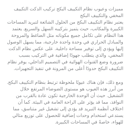
مميزات وعيوب نظام التكييف البكج تركيب الدكت التكييف
المخفي والتكييف البكج
يعتبر نظام التكييف البكج من الحلول الشائعة لتبريد المساحات
الكبيرة والمكاتب، حيث يتميز بتركيبه السهل والسريع. يعتمد
هذا النظام على تكامل جميع مكوناته مثل الضاغط والمروحة
والمبادل الحراري في وحدة واحدة خارجية، مما يسهل الوصول
إليها ويؤدي إلى توفير مساحة داخلية. على عكس نظام الدكت
المخفي، والذي يتطلب جهودًا إضافية في التركيب بسبب
ضرورة وضع القنوات الهوائية في التصميم الداخلي، يوفر نظام
التكييف البكج حدودًا أعلى من المرونة في تنفيذ التجهيزات.
ومع ذلك، فإن هناك عيوبًا ملحوظة ترتبط بنظام التكييف البكج.
من أبرز هذه العيوب هو مستوى الضوضاء المرتفع خلال
التشغيل. حيث أن الوحدة الخارجية تكون عادة بالقرب من
النوافذ، مما قد يؤثر على الراحة العامة في البيئة. كما أن
اختلاف أنظمة التبريد قد يؤدي إلى تشغيل غير متناسق، مما
يستدعي استخدام وحدات إضافية للحصول على توزيع مثالي
للهواء، خاصةً في المساحات الكبيرة.