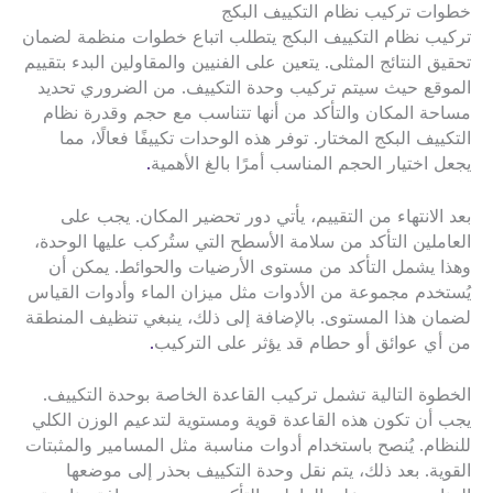
خطوات تركيب نظام التكييف البكج
تركيب نظام التكييف البكج يتطلب اتباع خطوات منظمة لضمان
تحقيق النتائج المثلى. يتعين على الفنيين والمقاولين البدء بتقييم
الموقع حيث سيتم تركيب وحدة التكييف. من الضروري تحديد
مساحة المكان والتأكد من أنها تتناسب مع حجم وقدرة نظام
التكييف البكج المختار. توفر هذه الوحدات تكييفًا فعالًا، مما
يجعل اختيار الحجم المناسب أمرًا بالغ الأهمية
.
بعد الانتهاء من التقييم، يأتي دور تحضير المكان. يجب على
العاملين التأكد من سلامة الأسطح التي ستُركب عليها الوحدة،
وهذا يشمل التأكد من مستوى الأرضيات والحوائط. يمكن أن
يُستخدم مجموعة من الأدوات مثل ميزان الماء وأدوات القياس
لضمان هذا المستوى. بالإضافة إلى ذلك، ينبغي تنظيف المنطقة
من أي عوائق أو حطام قد يؤثر على التركيب
.
الخطوة التالية تشمل تركيب القاعدة الخاصة بوحدة التكييف.
يجب أن تكون هذه القاعدة قوية ومستوية لتدعيم الوزن الكلي
للنظام. يُنصح باستخدام أدوات مناسبة مثل المسامير والمثبتات
القوية. بعد ذلك، يتم نقل وحدة التكييف بحذر إلى موضعها