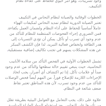
وجود تسريبات، وهو أمر حيوي للحفاظ على كفاءة نظام
التكييف.
الخطوات الوقائية والصيانة لنظام النحاس في التكييف
تعتبر الصيانة الدورية لنظام تمديد النحاس لمكيفات الهواء
عاملاً أساسياً للحفاظ على أداء النظام ولضمان العمل بكفاءة.
فمن الضروري إجراء الفحوصات المنتظمة للنظام للتأكد من
عدم وجود أي تسرب أو تآكل. يمكن أن تؤدي التسربات إلى
هدر الطاقة وانخفاض فعالية التبريد، لذا فإن الكشف المبكر
عن هذه المشكلات يسهم في تجنب تكاليف إضافية مستقبلية
.
تشمل الخطوات الأولية في الفحص التأكد من سلامة الأنابيب
النحاسية، حيث ينبغي تقييم حالة سطحها والتأكد من عدم وجود
صدأ أو علامات تآكل. إذا تم اكتشاف أي أضرار، يجب اتخاذ
الإجراءات اللازمة للإصلاح فوراً. من المهم أيضاً فحص الوصلات
للتأكد من عدم وجود تسرب، لأن هذه المناطق تعتبر نقاط
ضعف شائعة في النظام
.
علاوة على ذلك، يجب التعامل مع العوامل البيئية بطريقة تقلل
من تأثيرها على النحاس. يعد استخدام المواد العازلة المناسبة