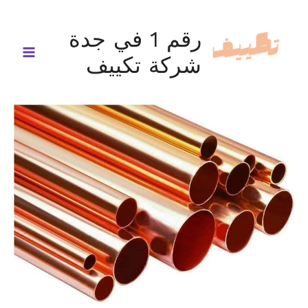
خطي
لى
رقم 1 في جدة
لمحتوى
شركة تكييف