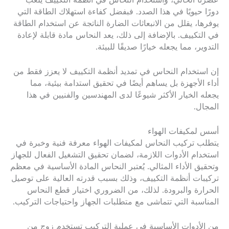
عصرنا الحالي، واستخدام النحاس في أنظمة التكييف يلعب
دورًا حيويًا في هذا الصدد. فبفضل كفاءة استهلاك الطاقة التي
يوفرها، يقلل من الانبعاثات الضارة الناتجة عن استخدام الطاقة
في التكييف. بالإضافة إلى ذلك، يعد النحاس مادة قابلة لإعادة
التدوير، مما يجعله خيارًا صديقًا للبيئة.
إن استخدام النحاس في تمديد أنظمة التكييف لا يعزز فقط من
أداء الأجهزة بل يساهم أيضًا في تحقيق استدامة بيئية، مما
يجعله الخيار الأكثر شيوعًا لدى المهندسين والفنيين في هذا
المجال.
أسس لمكيفات الهواء
يتطلب تركيب النحاس لمكيفات الهواء معرفة فنية وخبرة في
استخدام الأدوات اللازمة، لضمان تحقيق التشغيل الفعال للجهاز
وتحقيق الأداء المثالي. يُعتبر النحاس المادة الأساسية في معظم
تركيبات أنظمة التكييف، وذلك بسبب قدرته العالية على توصيل
الحرارة والبرودة. لذلك، من الضروري اختيار قطع النحاس
المناسبة التي تتماشى مع متطلبات الجهاز واحتياجات التركيب.
من الأدوات الأساسية في عملية التركيب تستخدم زوج من