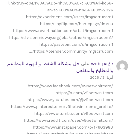
link-truy-c%E1%BA%ADp-nh%C3%A0-c%C3%A1i-ko66-
an-to%C3%A0n-n%C4%83m-2026
https://experiment.com/users/imgscrrucom1
https://anyflip.com/homepage/dmrnu
https://www.reverbnation.com/artist/imgscrrucom1
https://divisionmidway.org/jobs/author/imgscrrucom1/
https://pastebin.com/u/imgscrrucom1
https://blender.community/imgscrrucom/…
web page
على
حل مشكلة الشفط والتهوية للمطاعم
والمطابخ والمقاهي
أبريل 13, 2026
https://www.facebook.com/v9betwinitcom/
https://x.com/v9betwinitcom
https://www.youtube.com/@v9betwinitcom
https://www.pinterest.com/v9betwinitcom/_profile/
https://www.tumblr.com/v9betwinitcom
https://www.reddit.com/user/v9betwinitcom/
https://www.instapaper.com/p/17603980
https://www.twitch.tv/v9betwinitcom/about