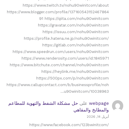
https://www.twitch.tv/nohu90winitcom/about
https://www.blogger.com/profile/137160543152467864
91 https://qiita.com/nohu90winitcom
https://gravatar.com/nohu90winitcom
https://issuu.com/nohu90winitcom
https://profile.hatena.ne.jp/nohu90winitcom/
https://gitlab.com/nohu90winitcom
https://www.speedrun.com/users/nohu90winitcom
https://www.renderosity.com/users/id:1845971
https://www.bitchute.com/channel/nohu90winitcom
https://heylink.me/nohu90winitcom
https://500px.com/p/nohu90winitcom
https://www.callupcontact.com/b/businessprofile/noh
u90winitcom/10038963…
webpage
على
حل مشكلة الشفط والتهوية للمطاعم
والمطابخ والمقاهي
أبريل 14, 2026
https://www.facebook.com/123bwinitcom/