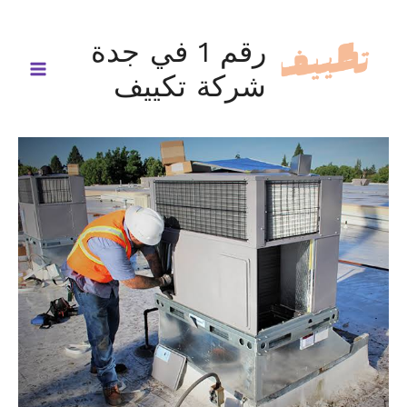
خطي
لى
رقم 1 في جدة
لمحتوى
شركة تكييف