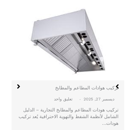
هود الستانلس في جدة
ديسمبر 27, 2025
لا توجد تعليقات
هود الستانلس في جدة – الدليل الشامل لتركيب هود
المطاعم والمطابخ المركزية يُعد هود الستانلس…