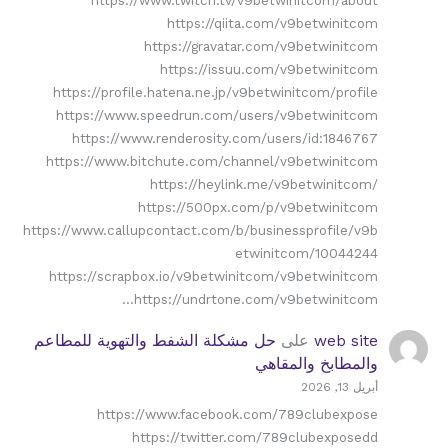
https://qiita.com/v9betwinitcom
https://gravatar.com/v9betwinitcom
https://issuu.com/v9betwinitcom
https://profile.hatena.ne.jp/v9betwinitcom/profile
https://www.speedrun.com/users/v9betwinitcom
https://www.renderosity.com/users/id:1846767
https://www.bitchute.com/channel/v9betwinitcom
https://heylink.me/v9betwinitcom/
https://500px.com/p/v9betwinitcom
https://www.callupcontact.com/b/businessprofile/v9b
etwinitcom/10044244
https://scrapbox.io/v9betwinitcom/v9betwinitcom
https://undrtone.com/v9betwinitcom…
web site
على
حل مشكلة الشفط والتهوية للمطاعم
والمطابخ والمقاهي
أبريل 13, 2026
https://www.facebook.com/789clubexpose
https://twitter.com/789clubexposedd