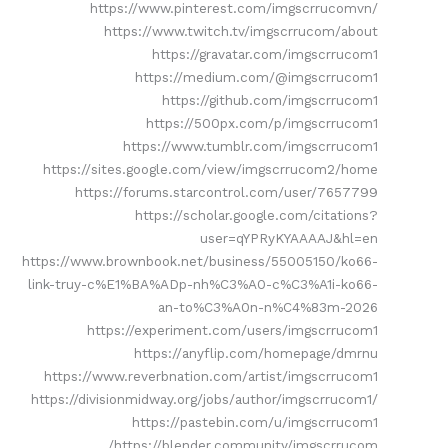
https://www.pinterest.com/imgscrrucomvn/
https://www.twitch.tv/imgscrrucom/about
https://gravatar.com/imgscrrucom1
https://medium.com/@imgscrrucom1
https://github.com/imgscrrucom1
https://500px.com/p/imgscrrucom1
https://www.tumblr.com/imgscrrucom1
https://sites.google.com/view/imgscrrucom2/home
https://forums.starcontrol.com/user/7657799
https://scholar.google.com/citations?
user=qYPRyKYAAAAJ&hl=en
https://www.brownbook.net/business/55005150/ko66-
link-truy-c%E1%BA%ADp-nh%C3%A0-c%C3%A1i-ko66-
an-to%C3%A0n-n%C4%83m-2026
https://experiment.com/users/imgscrrucom1
https://anyflip.com/homepage/dmrnu
https://www.reverbnation.com/artist/imgscrrucom1
https://divisionmidway.org/jobs/author/imgscrrucom1/
https://pastebin.com/u/imgscrrucom1
https://blender.community/imgscrrucom/…