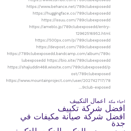
https://www.behance.net/789clubexposedd
https://huggingface.co/789clubexposedd
https://issuu.com/789clubexposedd
https://ameblo.jp/789clubexposedd/entry-
12962516952.html
https://500px.com/p/789clubexposedd
https://devpost.com/789clubexposedd
https://789clubexposedd.bandcamp.com/album/789c
lubexposedd https://bio.site/789clubexposedd
https://shajiuddin468.wixsite.com/789clubexposedd/p
ost/789clubexposed
https://www.mountainproject.com/user/202742717/78
9club-exposed…
اعمال التكييف
احياء مكة
افضل شركة تكييف
افضل شركة صيانة مكيفات في
جدة