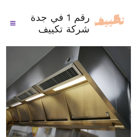
خطي
لى
رقم 1 في جدة
لمحتوى
شركة تكييف