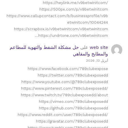
https://heylink.me/v9betwinitcom/
https://500px.com/p/v9betwinitcom
https://www.callupcontact.com/b/businessprofile/v9b
etwinitcom/10044244
https://scrapbox.io/v9betwinitcom/v9betwinitcom
https://undrtone.com/v9betwinitcom…
web site
على
حل مشكلة الشفط والتهوية للمطاعم
والمطابخ والمقاهي
أبريل 13, 2026
https://www.facebook.com/789clubexpose
https://twitter.com/789clubexposedd
https://www.youtube.com/@789clubexposedd
https://www.pinterest.com/789clubexposedd/
https://www.twitch.tv/789clubexposedd/about
https://vimeo.com/789clubexposedd
https://github.com/789clubexposedd
https://www.reddit.com/user/789clubexposedd/
https://gravatar.com/789clubexposedd
https://www.tumblr.com/789clubexposedd