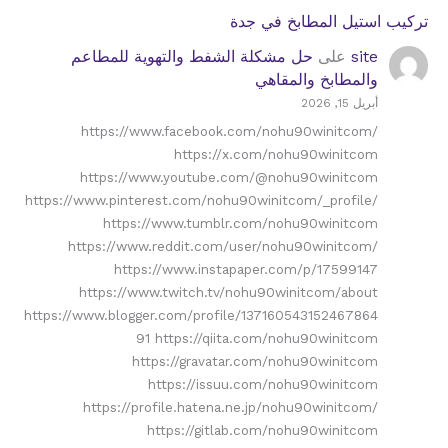
تركيب استيل المطابخ في جدة
site
على
حل مشكلة الشفط والتهوية للمطاعم
والمطابخ والمقاهي
أبريل 15, 2026
https://www.facebook.com/nohu90winitcom/
https://x.com/nohu90winitcom
https://www.youtube.com/@nohu90winitcom
https://www.pinterest.com/nohu90winitcom/_profile/
https://www.tumblr.com/nohu90winitcom
https://www.reddit.com/user/nohu90winitcom/
https://www.instapaper.com/p/17599147
https://www.twitch.tv/nohu90winitcom/about
https://www.blogger.com/profile/137160543152467864
91 https://qiita.com/nohu90winitcom
https://gravatar.com/nohu90winitcom
https://issuu.com/nohu90winitcom
https://profile.hatena.ne.jp/nohu90winitcom/
https://gitlab.com/nohu90winitcom