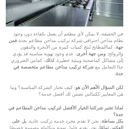
في الحقيقة، لا يمكن لأي مطعم أن يعمل بكفاءة دون وجود
نظام مداخن احترافي.شركة تركيب مداخن مطاعم بجدة
فمن
جهة
، كماالمطابخ تُنتج كميات كبيرة من الأبخرة والدهون
والروائح.
ومن جهة أخرى
، عدم وجود تهوية مناسبة قد يؤدي
إلى مشاكل كماصحية وبيئية خطيرة.
لذلك
، كمامن الضروري
جدًا التعامل مع
شركة تركيب مداخن مطاعم متخصصة في
جدة
.
لكن السؤال الأهم الآن هو
: كيف تختار الشركة المناسبة؟ وما
هي المعايير ككمالتي تضمن لك أفضل خدمة؟
لماذا تعتبر شركتنا الخيار الأفضل لتركيب مداخن المطاعم في
جدة؟
بكل بساطة
، نحن لا نقدم مجرد خدمة تركيب عادية.
بل على
العكس تمامًا
، نحن نقدم حلول تهوية متكاملة مصممة خصيصًا