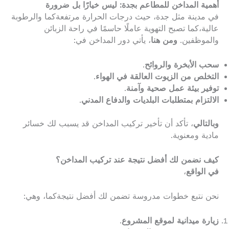
أهمية المداخن للمطاعم بجدة: ليس خيارًا بل ضرورة
في مدينة مثل جدة، حيث درجات الحرارة مرتفعةكما والرطوبة
عالية،كما تصبح التهوية عاملًا حاسمًا في راحة الزبائن
والموظفين.
ومن هنا
، يأتي دور المداخن في:
سحب الأبخرة والروائح
.
التخلص من الزيوت العالقة في الهواء
.
توفير بيئة عمل صحية وآمنة
.
الالتزام بمتطلبات البلديات والدفاع المدني
.
وبالتالي
، تأكد أن تأخير تركيب المداخن قد يسبب لك خسائر
مادية ومعنوية.
كيف نضمن لك أفضل نتيجة عند تركيب المداخن؟
في الواقع
،
نحن نتبع خطوات مدروسة تضمن لك أفضل نتيجةكما، وهي:
زيارة ميدانية لموقع المشروع
.