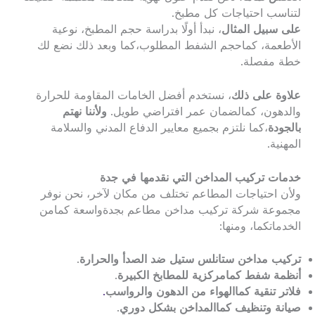
لتناسب احتياجات كل مطبخ.
على سبيل المثال
، نبدأ أولًا بدراسة حجم المطبخ، نوعية
الأطعمة، كماحجم الشفط المطلوب،كما وبعد ذلك نضع لك
خطة مفصلة.
علاوة على ذلك
، نستخدم أفضل الخامات المقاومة للحرارة
والدهون، كمالضمان عمر افتراضي طويل.
ولأننا نهتم
بالجودة
،كما نلتزم بجميع معايير الدفاع المدني والسلامة
المهنية.
خدمات تركيب المداخن التي نقدمها في جدة
ولأن احتياجات المطاعم تختلف من مكان لآخر، نحن نوفر
مجموعة شركة تركيب مداخن مطاعم بجدةواسعة كمامن
الخدماتكما، ومنها:
تركيب مداخن ستانلس ستيل ضد الصدأ والحرارة
.
أنظمة شفط كمامركزية للمطابخ الكبيرة
.
فلاتر تنقية كماالهواء من الدهون والرواسب
.
صيانة وتنظيف كماالمداخن بشكل دوري
.