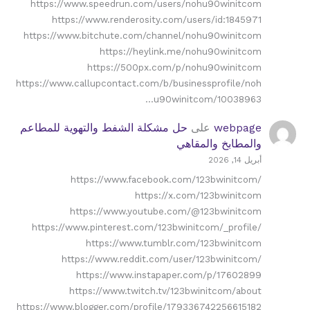
https://www.speedrun.com/users/nohu90winitcom
https://www.renderosity.com/users/id:1845971
https://www.bitchute.com/channel/nohu90winitcom
https://heylink.me/nohu90winitcom
https://500px.com/p/nohu90winitcom
https://www.callupcontact.com/b/businessprofile/noh
u90winitcom/10038963…
webpage
على
حل مشكلة الشفط والتهوية للمطاعم
والمطابخ والمقاهي
أبريل 14, 2026
https://www.facebook.com/123bwinitcom/
https://x.com/123bwinitcom
https://www.youtube.com/@123bwinitcom
https://www.pinterest.com/123bwinitcom/_profile/
https://www.tumblr.com/123bwinitcom
https://www.reddit.com/user/123bwinitcom/
https://www.instapaper.com/p/17602899
https://www.twitch.tv/123bwinitcom/about
https://www.blogger.com/profile/179336742256615182