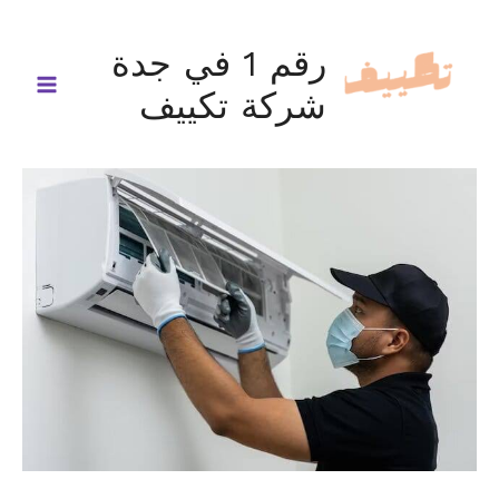
خطي
لى
رقم 1 في جدة
لمحتوى
شركة تكييف