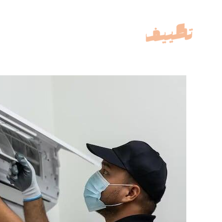
خطي
لى
لمحتوى