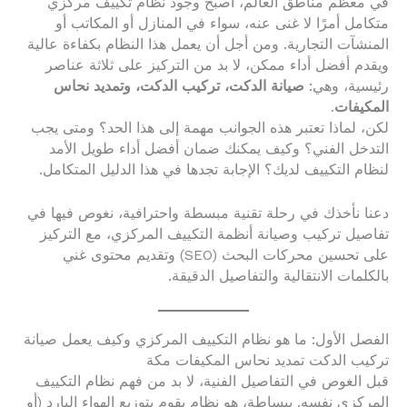
في معظم مناطق العالم، أصبح وجود نظام تكييف مركزي
متكامل أمرًا لا غنى عنه، سواء في المنازل أو المكاتب أو
المنشآت التجارية. ومن أجل أن يعمل هذا النظام بكفاءة عالية
ويقدم أفضل أداء ممكن، لا بد من التركيز على ثلاثة عناصر
رئيسية، وهي:
صيانة الدكت، تركيب الدكت، وتمديد نحاس
المكيفات
.
لكن، لماذا تعتبر هذه الجوانب مهمة إلى هذا الحد؟ ومتى يجب
التدخل الفني؟ وكيف يمكنك ضمان أفضل أداء طويل الأمد
لنظام التكييف لديك؟ الإجابة تجدها في هذا الدليل المتكامل.
دعنا نأخذك في رحلة تقنية مبسطة واحترافية، نغوص فيها في
تفاصيل تركيب وصيانة أنظمة التكييف المركزي، مع التركيز
على تحسين محركات البحث (SEO) وتقديم محتوى غني
بالكلمات الانتقالية والتفاصيل الدقيقة.
الفصل الأول: ما هو نظام التكييف المركزي وكيف يعمل صيانة
تركيب الدكت تمديد نحاس المكيفات مكة
قبل الغوص في التفاصيل الفنية، لا بد من فهم نظام التكييف
المركزي نفسه. ببساطة، هو نظام يقوم بتوزيع الهواء البارد (أو