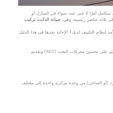
كامل أمرًا لا غنى عنه، سواء في المنازل أو
لى ثلاثة عناصر رئيسية، وهي:
صيانة الدكت، تركيب
 لنظام التكييف لديك؟ الإجابة تجدها في هذا الدليل
دعنا نأخذك في رحلة تقنية مبسطة واحترافية، نغوص فيها في تفاصيل تركيب وصيانة أنظمة التكييف المركزي، مع التركيز على تحسين محركات البحث (SEO) وتقديم
بارد (أو الساخن) من وحدة مركزية واحدة إلى مختلف