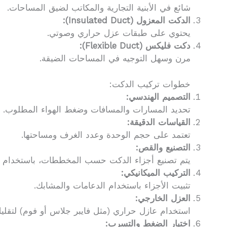
شائع في الأبنية التجارية والمكاتب لضيق المساحات.
الدكت المعزول (Insulated Duct):
يحتوي على طبقات عزل حراري وصوتي.
دكت فليكس (Flexible Duct):
مرن وسهل التوجيه في المساحات الضيقة.
خطوات تركيب الدكت:
التصميم الهندسي:
تحديد المسارات والمسافات وضغط الهواء المطلوب.
القياسات الدقيقة:
تعتمد على حجم الوحدة وعدد الغرف ومساحتها.
التصنيع والقص:
يتم تصنيع أجزاء الدكت حسب المخططات، باستخدام الص
التركيب الميكانيكي:
تثبيت الأجزاء باستخدام الدعامات والمشابك.
العزل الخارجي:
استخدام عازل حراري (مثل فايبر جلاس أو فوم) لتقليل
اختبار الضغط والتسرب: