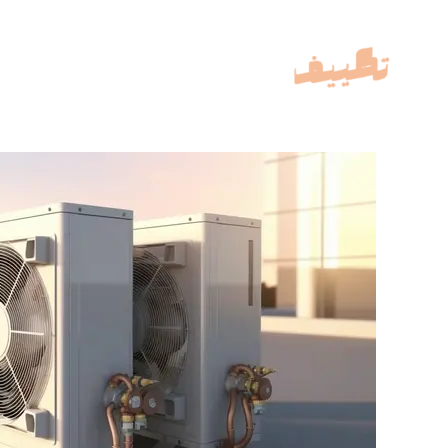
خطي
لى
لمحتوى