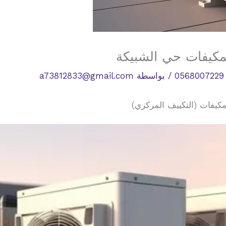
مكيفات حي الشبيكة
/ بواسطة
a73812833@gmail.com
كيفات (التكييف المركزي)