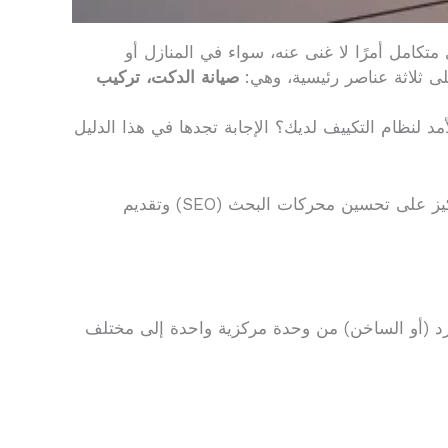
كامل أمرًا لا غنى عنه، سواء في المنازل أو
لى ثلاثة عناصر رئيسية، وهي:
صيانة الدكت، تركيب
 لنظام التكييف لديك؟ الإجابة تجدها في هذا الدليل
دعنا نأخذك في رحلة تقنية مبسطة واحترافية، نغوص فيها في تفاصيل تركيب وصيانة أنظمة التكييف المركزي، مع التركيز على تحسين محركات البحث (SEO) وتقديم
بارد (أو الساخن) من وحدة مركزية واحدة إلى مختلف