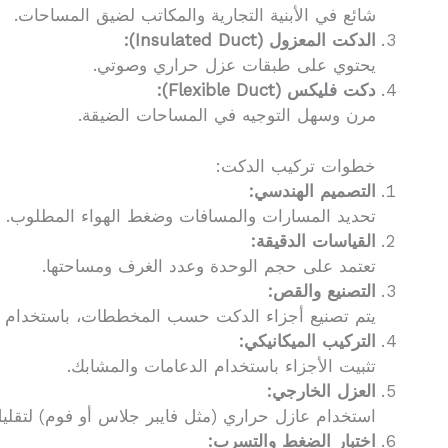
شائع في الأبنية التجارية والمكاتب لضيق المساحات.
الدكت المعزول (Insulated Duct):
يحتوي على طبقات عزل حراري وصوتي.
دكت فليكس (Flexible Duct):
مرن وسهل التوجيه في المساحات الضيقة.
خطوات تركيب الدكت:
التصميم الهندسي:
تحديد المسارات والمسافات وضغط الهواء المطلوب.
القياسات الدقيقة:
تعتمد على حجم الوحدة وعدد الغرف ومساحتها.
التصنيع والقص:
يتم تصنيع أجزاء الدكت حسب المخططات، باستخدام الص
التركيب الميكانيكي:
تثبيت الأجزاء باستخدام الدعامات والمشابك.
العزل الخارجي:
استخدام عازل حراري (مثل فايبر جلاس أو فوم) لتقليل
اختبار الضغط والتسرب: