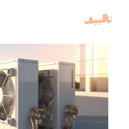
خطي
لى
لمحتوى