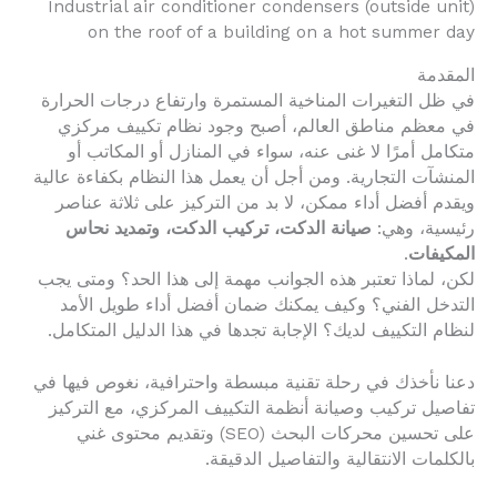
Industrial air conditioner condensers (outside unit)
on the roof of a building on a hot summer day
المقدمة
في ظل التغيرات المناخية المستمرة وارتفاع درجات الحرارة
في معظم مناطق العالم، أصبح وجود نظام تكييف مركزي
متكامل أمرًا لا غنى عنه، سواء في المنازل أو المكاتب أو
المنشآت التجارية. ومن أجل أن يعمل هذا النظام بكفاءة عالية
ويقدم أفضل أداء ممكن، لا بد من التركيز على ثلاثة عناصر
رئيسية، وهي:
صيانة الدكت، تركيب الدكت، وتمديد نحاس
المكيفات
.
لكن، لماذا تعتبر هذه الجوانب مهمة إلى هذا الحد؟ ومتى يجب
التدخل الفني؟ وكيف يمكنك ضمان أفضل أداء طويل الأمد
لنظام التكييف لديك؟ الإجابة تجدها في هذا الدليل المتكامل.
دعنا نأخذك في رحلة تقنية مبسطة واحترافية، نغوص فيها في
تفاصيل تركيب وصيانة أنظمة التكييف المركزي، مع التركيز
على تحسين محركات البحث (SEO) وتقديم محتوى غني
بالكلمات الانتقالية والتفاصيل الدقيقة.