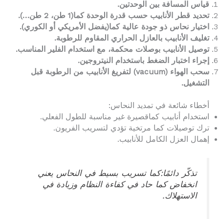
قياس المسافة بين الوحدتين.
تحديد قطر الأنابيب حسب قدرة الوحدة كما(1 طن، 2 طن…).
اختيار نحاس ذو جودة عالية كما(يفضل الأمريكي أو الكوري).
تغليف الأنابيب بالعازل الحراري المقاوم للرطوبة.
توصيل الأنابيب بوصلات محكمة، مع استخدام الفلير المناسب.
إجراء اختبار الضغط باستخدام النيتروجين.
سحب الهواء (vacuum) لتفريغ الأنابيب من الرطوبة قبل
التشغيل.
أخطاء شائعة في تمديد النحاس:
استخدام أنابيب كماقصيرة غير مناسبة للطول الفعلي.
ترك توصيلات كما مرتخية تؤدي لتسريب الفريون.
إهمال العزل الكامل للأنابيب.
تذكّر دائمًا:كما تسريب بسيط في النحاس يعني
انخفاض كما حاد في كفاءة النظام وزيادة في
الاستهلاك.