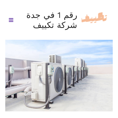
خطي
لى
رقم 1 في جدة
لمحتوى
شركة تكييف