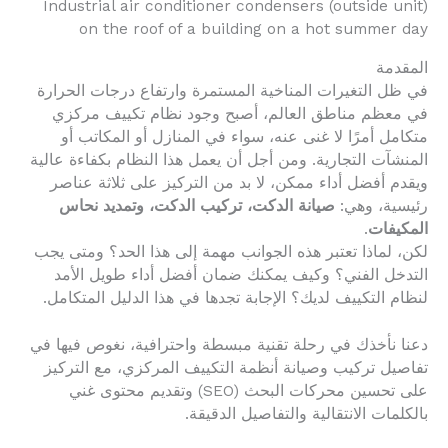
Industrial air conditioner condensers (outside unit)
on the roof of a building on a hot summer day
المقدمة
في ظل التغيرات المناخية المستمرة وارتفاع درجات الحرارة
في معظم مناطق العالم، أصبح وجود نظام تكييف مركزي
متكامل أمرًا لا غنى عنه، سواء في المنازل أو المكاتب أو
المنشآت التجارية. ومن أجل أن يعمل هذا النظام بكفاءة عالية
ويقدم أفضل أداء ممكن، لا بد من التركيز على ثلاثة عناصر
رئيسية، وهي:
صيانة الدكت، تركيب الدكت، وتمديد نحاس
المكيفات
.
لكن، لماذا تعتبر هذه الجوانب مهمة إلى هذا الحد؟ ومتى يجب
التدخل الفني؟ وكيف يمكنك ضمان أفضل أداء طويل الأمد
لنظام التكييف لديك؟ الإجابة تجدها في هذا الدليل المتكامل.
دعنا نأخذك في رحلة تقنية مبسطة واحترافية، نغوص فيها في
تفاصيل تركيب وصيانة أنظمة التكييف المركزي، مع التركيز
على تحسين محركات البحث (SEO) وتقديم محتوى غني
بالكلمات الانتقالية والتفاصيل الدقيقة.