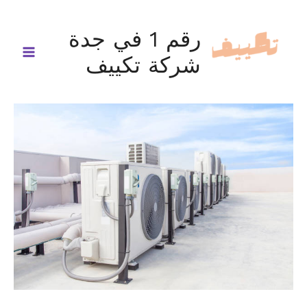
خطي
لى
رقم 1 في جدة
لمحتوى
شركة تكييف