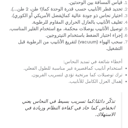
قياس المسافة بين الوحدتين.
تحديد قطر الأنابيب حسب قدرة الوحدة كما(1 طن، 2 طن…).
اختيار نحاس ذو جودة عالية كما(يفضل الأمريكي أو الكوري).
تغليف الأنابيب بالعازل الحراري المقاوم للرطوبة.
توصيل الأنابيب بوصلات محكمة، مع استخدام الفلير المناسب.
إجراء اختبار الضغط باستخدام النيتروجين.
سحب الهواء (vacuum) لتفريغ الأنابيب من الرطوبة قبل
التشغيل.
أخطاء شائعة في تمديد النحاس:
استخدام أنابيب كماقصيرة غير مناسبة للطول الفعلي.
ترك توصيلات كما مرتخية تؤدي لتسريب الفريون.
إهمال العزل الكامل للأنابيب.
تذكّر دائمًا:كما تسريب بسيط في النحاس يعني
انخفاض كما حاد في كفاءة النظام وزيادة في
الاستهلاك.