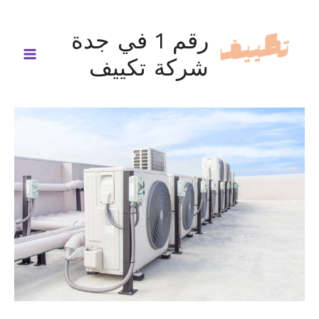
خطي
لى
رقم 1 في جدة
لمحتوى
شركة تكييف