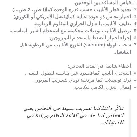
قياس المسافة بين الوحدتين.
تحديد قطر الأنابيب حسب قدرة الوحدة كما(1 طن، 2 طن…).
اختيار نحاس ذو جودة عالية كما(يفضل الأمريكي أو الكوري).
تغليف الأنابيب بالعازل الحراري المقاوم للرطوبة.
توصيل الأنابيب بوصلات محكمة، مع استخدام الفلير المناسب.
إجراء اختبار الضغط باستخدام النيتروجين.
سحب الهواء (vacuum) لتفريغ الأنابيب من الرطوبة قبل
التشغيل.
أخطاء شائعة في تمديد النحاس:
استخدام أنابيب كماقصيرة غير مناسبة للطول الفعلي.
ترك توصيلات كما مرتخية تؤدي لتسريب الفريون.
إهمال العزل الكامل للأنابيب.
تذكّر دائمًا:كما تسريب بسيط في النحاس يعني
انخفاض كما حاد في كفاءة النظام وزيادة في
الاستهلاك.