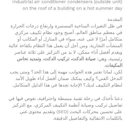
Industrial air conditioner condensers (outside unit)
on the roof of a building on a hot summer day
المقدمة
في ظل التغيرات المناخية المستمرة وارتفاع درجات الحرارة
في معظم مناطق العالم، أصبح وجود نظام تكييف مركزي
متكامل أمرًا لا غنى عنه، سواء في المنازل أو المكاتب أو
المنشآت التجارية. ومن أجل أن يعمل هذا النظام بكفاءة عالية
ويقدم أفضل أداء ممكن، لا بد من التركيز على ثلاثة عناصر
رئيسية، وهي:
صيانة الدكت، تركيب الدكت، وتمديد نحاس
المكيفات
.
لكن، لماذا تعتبر هذه الجوانب مهمة إلى هذا الحد؟ ومتى يجب
التدخل الفني؟ وكيف يمكنك ضمان أفضل أداء طويل الأمد
لنظام التكييف لديك؟ الإجابة تجدها في هذا الدليل المتكامل.
دعنا نأخذك في رحلة تقنية مبسطة واحترافية، نغوص فيها في
تفاصيل تركيب وصيانة أنظمة التكييف المركزي، مع التركيز
على تحسين محركات البحث (SEO) وتقديم محتوى غني
بالكلمات الانتقالية والتفاصيل الدقيقة.