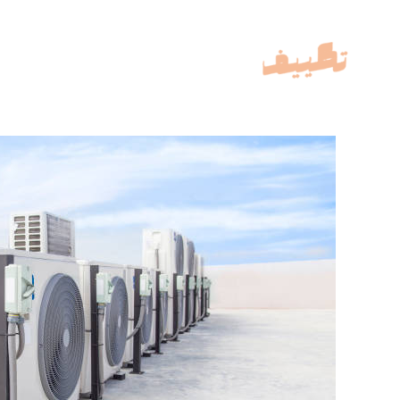
خطي
لى
لمحتوى