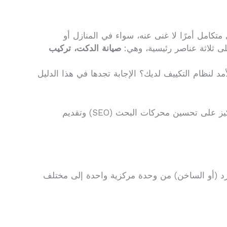
كامل أمرًا لا غنى عنه، سواء في المنازل أو
لى ثلاثة عناصر رئيسية، وهي:
صيانة الدكت، تركيب
 لنظام التكييف لديك؟ الإجابة تجدها في هذا الدليل
دعنا نأخذك في رحلة تقنية مبسطة واحترافية، نغوص فيها في تفاصيل تركيب وصيانة أنظمة التكييف المركزي، مع التركيز على تحسين محركات البحث (SEO) وتقديم
بارد (أو الساخن) من وحدة مركزية واحدة إلى مختلف