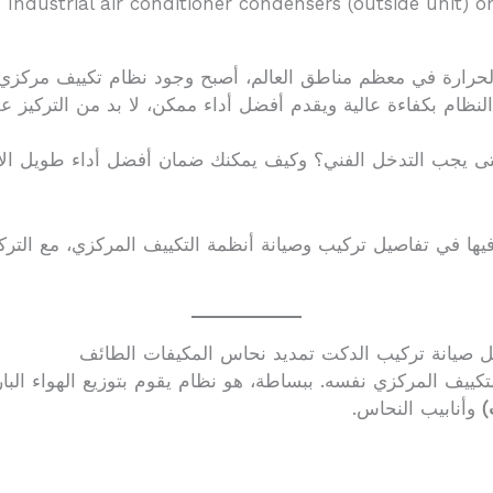
Industrial air conditioner condensers (outside unit)
حرارة في معظم مناطق العالم، أصبح وجود نظام تكييف مركزي مت
لنظام بكفاءة عالية ويقدم أفضل أداء ممكن، لا بد من التركيز ع
متى يجب التدخل الفني؟ وكيف يمكنك ضمان أفضل أداء طويل الأمد
مل صيانة تركيب الدكت تمديد نحاس المكيفات الطائف
لتكييف المركزي نفسه. ببساطة، هو نظام يقوم بتوزيع الهواء ال
)
وأنابيب النحاس.