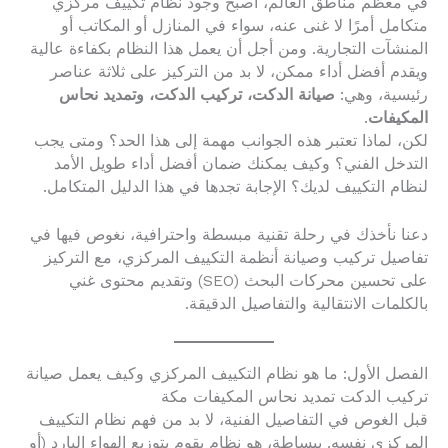
في معظم مناطق العالم، أصبح وجود نظام تكييف مركزي
متكامل أمرًا لا غنى عنه، سواء في المنازل أو المكاتب أو
المنشآت التجارية. ومن أجل أن يعمل هذا النظام بكفاءة عالية
ويقدم أفضل أداء ممكن، لا بد من التركيز على ثلاثة عناصر
رئيسية، وهي:
صيانة الدكت، تركيب الدكت، وتمديد نحاس
المكيفات
.
لكن، لماذا تعتبر هذه الجوانب مهمة إلى هذا الحد؟ ومتى يجب
التدخل الفني؟ وكيف يمكنك ضمان أفضل أداء طويل الأمد
لنظام التكييف لديك؟ الإجابة تجدها في هذا الدليل المتكامل.
دعنا نأخذك في رحلة تقنية مبسطة واحترافية، نغوص فيها في
تفاصيل تركيب وصيانة أنظمة التكييف المركزي، مع التركيز
على تحسين محركات البحث (SEO) وتقديم محتوى غني
بالكلمات الانتقالية والتفاصيل الدقيقة.
الفصل الأول: ما هو نظام التكييف المركزي وكيف يعمل صيانة
تركيب الدكت تمديد نحاس المكيفات مكة
قبل الغوص في التفاصيل الفنية، لا بد من فهم نظام التكييف
المركزي نفسه. ببساطة، هو نظام يقوم بتوزيع الهواء البارد (أو