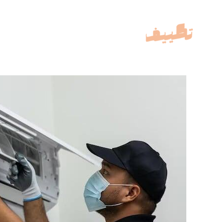
خطي
لى
لمحتوى